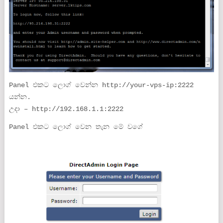
Panel එකට ලොග් වෙන්න http://your-vps-ip:2222
යන්න.
උදා – http://192.168.1.1:2222
Panel එකට ලොග් වෙන තැන මේ වගේ