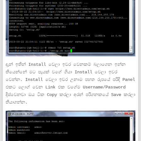
දැන් ඉතින් Install වෙලා ඉවර වෙනකම් බලාගෙන ඉන්න
තියෙන්නේ මට පැයක් වගේ ගියා Install වෙලා ඉවර
වෙන්න. Install වෙලා ඉවර උනාම පහත රුපයේ පරිදි Panel
එකට ලොග් වෙන Link එක වගේම Username/Password
දිස්වෙනවා ඔය ටික Copy කරලා අරන් පරිගනකයේ Save කරලා
තියාගන්න.