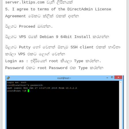
server.lktips.com වැනි ලිපිනයක්
5. I agree to terms of the DirectAdmin License
Agreement මේකට ක්ලික් එකක් දාන්න
ඊළගට Proceed ඔබන්න.
ඊළගට VPS එකේ Debian 9 64bit Install කරගන්න
ඊළගට Putty හෝ වෙනත් ඕනෑම SSH client එකක් භාවිතා
කරලා VPS එකට ලොග් වෙන්න
Login as : ඉදිරියෙන් root කියලා Type කරන්න.
Password එකට root Password එක Type කරන්න