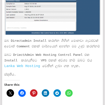
ඔබ Directadmin Install කරන්න ගිහින් මොනවා ගැටළුවක්
අවොත් Comment එකක් මාර්ගයෙන් අහන්න මම උදව් කරන්නම්
ඔබට DriectAdmin Web Hosting Control Panel එක
Install කරගැනීමට VPS එකක්
අවශ්‍ය නම් ඔබට එය
Lanka Web Hosting
වෙතින් ලබා ගත හැක.
ස්තුතිය.
Share this: