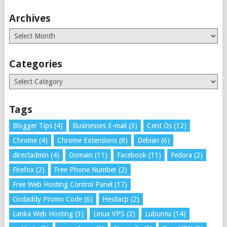
Archives
Archives
Categories
Categories
Tags
Blogger Tips
(4)
Businesses E-mail
(3)
Cent Os
(12)
Chrome
(4)
Chrome Extensions
(8)
Debian
(6)
directadmin
(4)
Domain
(11)
Facebook
(11)
Fedora
(2)
Firefox
(2)
Free Phone Number
(2)
Free Web Hosting Control Panel
(17)
Godaddy Promo Code
(6)
Hestiacp
(2)
Lanka Web Hosting
(3)
Linux VPS
(2)
Lubuntu
(14)