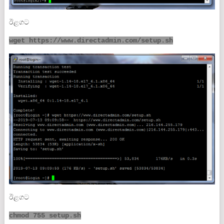
ඊළගට
wget https://www.directadmin.com/setup.sh
ඊළගට
chmod 755 setup.sh