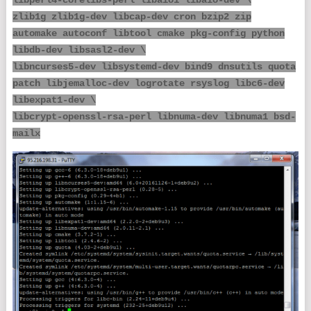
zlib1g zlib1g-dev libcap-dev cron bzip2 zip
automake autoconf libtool cmake pkg-config python
libdb-dev libsasl2-dev \
libncurses5-dev libsystemd-dev bind9 dnsutils quota
patch libjemalloc-dev logrotate rsyslog libc6-dev
libexpat1-dev \
libcrypt-openssl-rsa-perl libnuma-dev libnuma1 bsd-
mailx