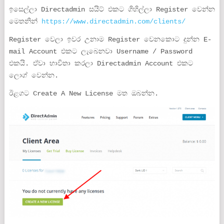
ඉසෙල්ලා Directadmin සයිට් එකට ගිහිල්ලා Register වෙන්න
මෙතනින්
https://www.directadmin.com/clients/
Register වෙලා ඉවර උනාම Register වෙනකොට දුන්න E-
mail Account එකට ලැබෙනවා Username / Password
එකයි. ඒවා භාවිතා කරලා Directadmin Account එකට
ලොග් වෙන්න.
ඊළගට Create A New License මත ඔබන්න.