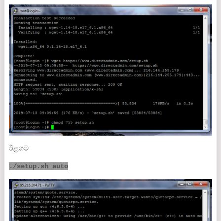
ඊළගට
./setup.sh auto