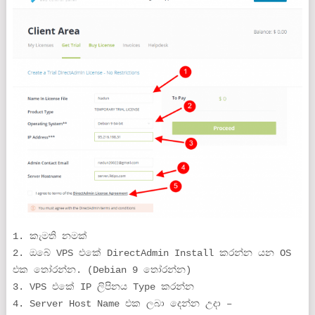
1. කැමති නමක්
2. ඔබේ VPS එකේ DirectAdmin Install කරන්න යන OS
එක තෝරන්න. (Debian 9 තෝරන්න)
3. VPS එකේ IP ලිපිනය Type කරන්න
4. Server Host Name එක ලබා දෙන්න උදා –