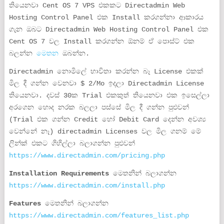
තියෙනවා Cent OS 7 VPS එකකට Directadmin Web
Hosting Control Panel එක Install කරගන්නා ආකාරය
ගැන ඔබට Directadmin Web Hosting Control Panel එක
Cent OS 7 වල Install කරගන්න ඕනම් ඒ පොස්ට් එක
බලන්න
මෙතන
ඔබන්න.
Directadmin නොමිලේ භාවිතා කරන්න බෑ License එකක්
මිල දී ගන්න වෙනවා $ 2/Mo ඉදලා Directadmin License
තියෙනවා. දවස් 30ක Trial එකකුත් තියෙනවා එක ඉසෙල්ලා
අරගෙන හොද නරක බලලා පස්සේ මිල දී ගන්න පුළුවන්
(Trial එක ගන්න Credit හෝ Debit Card දෙන්න අවශ්‍ය
වෙන්නේ නෑ) directadmin Licenses වල මිල ගනම් මේ
ලින්ක් එකට ගිහිල්ලා බලාගන්න පුළුවන්
https://www.directadmin.com/pricing.php
Installation Requirements
මෙතනින් බලාගන්න
https://www.directadmin.com/install.php
Features
මෙතනින් බලාගන්න
https://www.directadmin.com/features_list.php