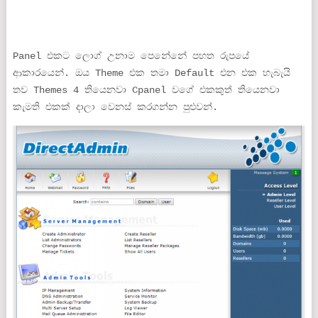
Panel එකට ලොග් උනාම පෙනේනේ පහත රුපයේ
ආකාරයෙන්. ඔය Theme එක තමා Default එන එක හැබැයි
තව Themes 4 තියෙනවා Cpanel වගේ එකකුත් තියෙනවා
කැමති එකක් දාලා වෙනස් කරගන්න පුළුවන්.