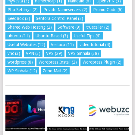
myVesta
(3)
namecheap
(1)
Namesilo
(6)
OpenVPN
(3)
Php Settings
(2)
Private Nameservers
(2)
Promo Code
(6)
SeedBox
(2)
Sentora Control Panel
(2)
Shared Web Hosting
(2)
Software
(9)
truecaller
(2)
ubuntu
(11)
Ubuntu Based
(3)
Useful Tips
(6)
Useful Websites
(12)
Vestacp
(11)
video tutorial
(4)
vnc
(3)
VPN
(3)
VPS
(29)
VPS Sinhala
(38)
wordpress
(8)
Wordpress Install
(2)
Wordpress Plugin
(2)
WP Sinhala
(12)
Zoho Mail
(2)