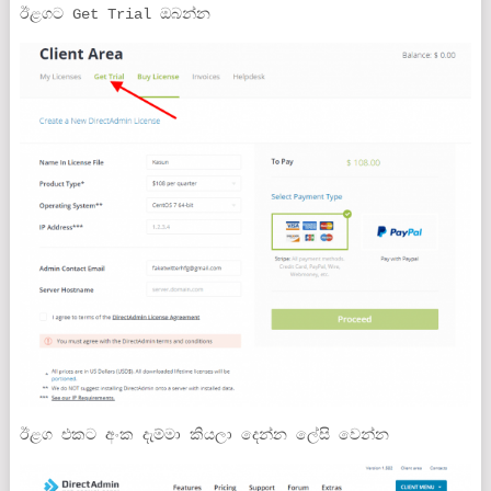
ඊළගට Get Trial ඔබන්න
ඊළග එකට අංක දැම්මා කියලා දෙන්න ලේසි වෙන්න