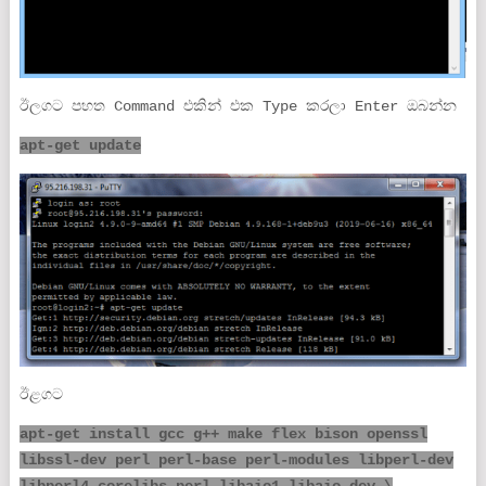
ඊලගට පහත Command එකින් එක Type කරලා Enter ඔබන්න
apt-get update
ඊළගට
apt-get install gcc g++ make flex bison openssl
libssl-dev perl perl-base perl-modules libperl-dev
libperl4-corelibs-perl libaio1 libaio-dev \