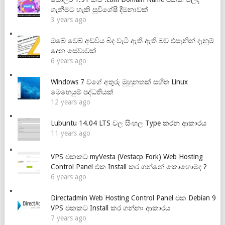
ගැනීමට හැකි සුවිශේෂී දීමනාවක්
3 years ago
ඔබේ වෙබ් අඩවිය බිද වැටී ඇති ඇති බව එසැනින් දැනුම්
දෙන සේවාවක්
6 years ago
Windows 7 වගේ අතුරු මුහුනතක් සහිත Linux
මෙහෙයුම් පද්ධතියක්
12 years ago
Lubuntu 14.04 LTS වල සිංහල Type කරන ආකාරය
11 years ago
VPS එකකට myVesta (Vestacp Fork) Web Hosting
Control Panel එක Install කර ගන්නේ කොහොමද ?
6 years ago
Directadmin Web Hosting Control Panel එක Debian 9
VPS එකකට Install කර ගන්නා ආකාරය
7 years ago