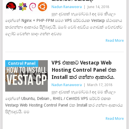
Nadun Ranaweera
|
June 14, 2018
සුභ දවසක් හැමෝටම.! අද මම කියලා
දෙන්නේ Nginx + PHP-FPM සමග VPS සර්වරයක Vestacp ස්ථාපනය
කරගන්නා ආකාරය පිලිබදවයි. ඔබේ වෙබ් අඩවිය ගොඩක් වේගවත්ව
ලෝඩ් වෙන්න සාදා ගන්න අවශ්‍ය
Read More
VPS එකකට Vestacp Web
Control Panel
Hosting Control Panel එක
Install කර ගන්නා ආකාරය.
Nadun Ranaweera
|
March 17, 2018
සුභ දවසක් හැමෝටම.! අද මම කියලා
දෙන්නේ Ubuntu, Debian , RHEL / CentOS VPS සර්වර් එකක
Vestacp Web Hosting Control Panel එක Install කර ගන්නා ආකාරය
පිලිබදවයි. මම
Read More