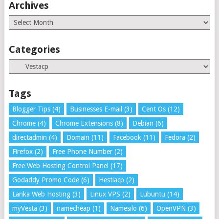
Archives
Archives
Categories
Categories
Tags
Blogger Tips
(4)
Businesses E-mail
(3)
Cent Os
(12)
Chrome
(4)
Chrome Extensions
(8)
Debian
(6)
directadmin
(4)
Domain
(11)
Facebook
(11)
Fedora
(2)
Firefox
(2)
Free Phone Number
(2)
Free Web Hosting Control Panel
(17)
Godaddy Promo Code
(6)
Hestiacp
(2)
Lanka Web Hosting
(3)
Linux VPS
(2)
Lubuntu
(14)
myVesta
(3)
namecheap
(1)
Namesilo
(6)
OpenVPN
(3)