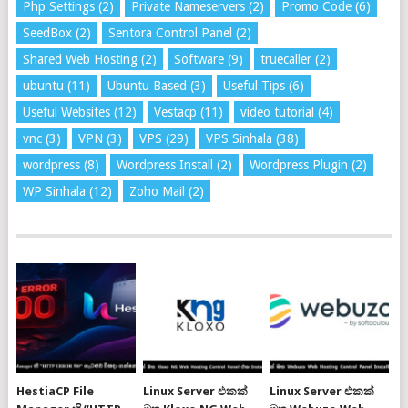
Php Settings
(2)
Private Nameservers
(2)
Promo Code
(6)
SeedBox
(2)
Sentora Control Panel
(2)
Shared Web Hosting
(2)
Software
(9)
truecaller
(2)
ubuntu
(11)
Ubuntu Based
(3)
Useful Tips
(6)
Useful Websites
(12)
Vestacp
(11)
video tutorial
(4)
vnc
(3)
VPN
(3)
VPS
(29)
VPS Sinhala
(38)
wordpress
(8)
Wordpress Install
(2)
Wordpress Plugin
(2)
WP Sinhala
(12)
Zoho Mail
(2)
HestiaCP File
Linux Server එකක්
Linux Server එකක්