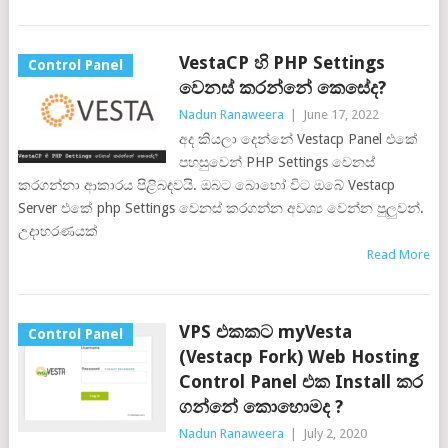
VestaCP හි PHP Settings
Control Panel
වෙනස් කරන්නේ කෙසේද?
Nadun Ranaweera
|
June 17, 2022
අද කියලා දෙන්නේ Vestacp Panel එකේ
පහසුවෙන් PHP Settings වෙනස්
කරගන්නා ආකාරය පිළිබඳවයි. ඔබට බොහෝ විට ඔබේ Vestacp
Server එකේ php Settings වෙනස් කරගන්න අවශ්‍ය වෙන්න පුලුවන්.
උදාහරණයක්
Read More
VPS එකකට myVesta
Control Panel
(Vestacp Fork) Web Hosting
Control Panel එක Install කර
ගන්නේ කොහොමද ?
Nadun Ranaweera
|
July 2, 2020