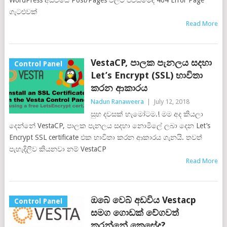
WordPress අඩවියේ Post/Pages වලට පිවිසීමේදී 404 Error Page
ගැටළුවක්
Read More
VestaCP, පාලක පැනලය සදහා
Control Panel
Let’s Encrypt (SSL) භාවිතා
කරන ආකාරය
Nadun Ranaweera
|
July 12, 2018
සුභ දවසක් හැමෝටම.! මම අද කියලා
දෙන්නේ VestaCP, පාලක පැනලය සදහා නොමිලේ ලබා දෙන Let’s
Encrypt SSL certificate එක භාවිතා කරන ආකාරය ගැනයි. තවත්
පැහැදිලිව කියනවා නම් VestaCP
Read More
ඔබේ වෙබ් අඩවිය Vestacp
Control Panel
සමග ගොඩක් වේගවත්
කරන්නේ කෙසේද?