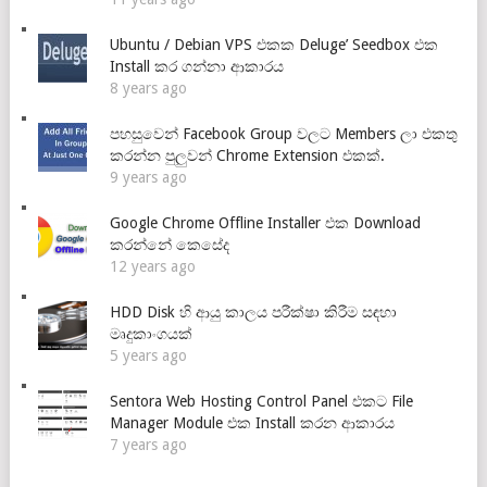
Ubuntu / Debian VPS එකක Deluge’ Seedbox එක
Install කර ගන්නා ආකාරය
8 years ago
පහසුවෙන් Facebook Group වලට Members ලා එකතු
කරන්න පුලුවන් Chrome Extension එකක්.
9 years ago
Google Chrome Offline Installer එක Download
කරන්නේ කෙසේද
12 years ago
HDD Disk හි ආයු කාලය පරීක්ෂා කිරීම සඳහා
මෘදුකාංගයක්
5 years ago
Sentora Web Hosting Control Panel එකට File
Manager Module එක Install කරන ආකාරය
7 years ago