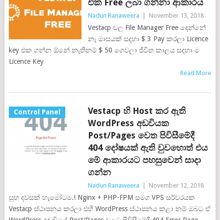
එක Free ලබා ගන්නා ආකාරය
Nadun Ranaweera
|
November 13, 2018
Vestacp වල File Manager Free දෙන්නේ
නෑ මාසයක් සදහා $ 3 Pay කරලා Licence
key එක ගන්න ඕනේ නැතිනම් $ 50 ගෙවලා ජිවිත කාලය සදහා ම
Licence Key
Read More
Vestacp හි Host කර ඇති
Control Panel
WordPress අඩවියක
Post/Pages වෙත පිවිසීමේදී
404 දෝෂයක් ඇති වුවහොත් එය
මේ ආකාරයට පහසුවෙන් සාදා
ගන්න
Nadun Ranaweera
|
November 12, 2018
සුභ දවසක් හැමෝටම.! Nginx + PHP-FPM සමග VPS සර්වරයක
Vestacp ස්ථාපනය කරලා එහි WordPress ස්ථාපනය කළා නම් ඔබට ඒ