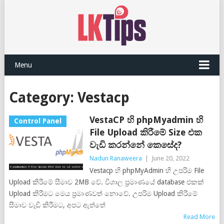
Menu
Category:
Vestacp
VestaCP හි phpMyadmin හි
Control Panel
File Upload කිරීමේ Size එක
වැඩි කරන්නේ කෙසේද?
Nadun Ranaweera
|
June 20, 2022
Vestacp හි phpMyAdmin හි උපරිම File
Upload කිරීමේ සීමාව 2MB වේ. විශාල ප්‍රමාණයේ database එකක්
Upload කිරීමට මෙය ප්‍රමාණවත් නොවේ. උපරිම Upload කිරීමේ
සීමාව වැඩි කිරීමට, අපට ඇත්තේ
Read More