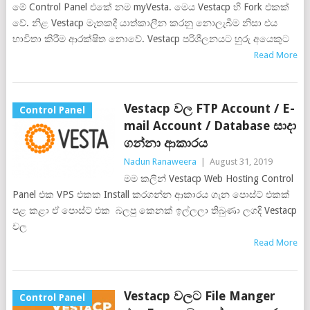
මේ Control Panel එකේ නම myVesta. මෙය Vestacp හි Fork එකක්
වේ. නිළ Vestacp මෑතකදී යාත්කාලීන කරනු නොලැබීම නිසා එය
භාවිතා කිරීම ආරක්ෂිත නොවේ. Vestacp පරිශීලනයට හුරු අයෙකුට
Read More
Vestacp වල FTP Account / E-
Control Panel
mail Account / Database සාදා
ගන්නා ආකාරය
Nadun Ranaweera
|
August 31, 2019
මම කලින් Vestacp Web Hosting Control
Panel එක VPS එකක Install කරගන්න ආකාරය ගැන පොස්ට් එකක්
පළ කළා ඒ පොස්ට් එක බලපු කෙනක් ඉල්ලලා තිබුණා ලගදි Vestacp
වල
Read More
Vestacp වලට File Manger
Control Panel