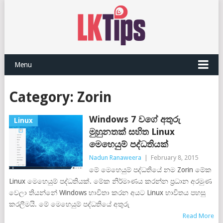
Menu
Category:
Zorin
Windows 7 වගේ අතුරු
Linux
මුහුනතක් සහිත Linux
මෙහෙයුම් පද්ධතියක්
Nadun Ranaweera
|
February 8, 2015
මේ මෙහෙයුම් පද්ධතියේ නම Zorin මේක
Linux මෙහෙයුම් පද්ධතියක්. මේක නිර්මාණය කරන්න ප්‍රධාන අරමුණ
වෙලා තියන්නේ Windows භාවිතා කරන අයට Linux භාවිතය පහසු
කරලීමයි. මේ මෙහෙයුම් පද්ධතියේ අතුරු
Read More