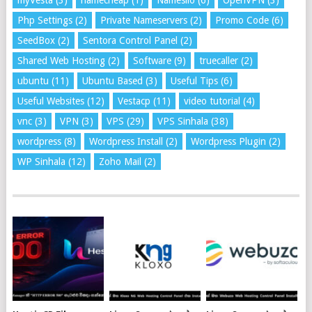
myVesta
(3)
namecheap
(1)
Namesilo
(6)
OpenVPN
(3)
Php Settings
(2)
Private Nameservers
(2)
Promo Code
(6)
SeedBox
(2)
Sentora Control Panel
(2)
Shared Web Hosting
(2)
Software
(9)
truecaller
(2)
ubuntu
(11)
Ubuntu Based
(3)
Useful Tips
(6)
Useful Websites
(12)
Vestacp
(11)
video tutorial
(4)
vnc
(3)
VPN
(3)
VPS
(29)
VPS Sinhala
(38)
wordpress
(8)
Wordpress Install
(2)
Wordpress Plugin
(2)
WP Sinhala
(12)
Zoho Mail
(2)