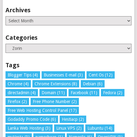
Archives
Archives
Categories
Categories
Tags
Blogger Tips
(4)
Businesses E-mail
(3)
Cent Os
(12)
Chrome
(4)
Chrome Extensions
(8)
Debian
(6)
directadmin
(4)
Domain
(11)
Facebook
(11)
Fedora
(2)
Firefox
(2)
Free Phone Number
(2)
Free Web Hosting Control Panel
(17)
Godaddy Promo Code
(6)
Hestiacp
(2)
Lanka Web Hosting
(3)
Linux VPS
(2)
Lubuntu
(14)