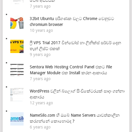
වෙබ් අඩවියක්
7 years ago
32bit Ubuntu පරිගණක වලට Chrome වෙනුවට
chromium browser
10 years ago
ෆ්‍රී VPS Trial 2017 වින්ඩෝස් හා ලිනික්ස් සර්වර් දෙන
තැන් ලිස්ට් එකක්
9 years ago
Sentora Web Hosting Control Panel එකට File
Manager Module එක Install කරන ආකාරය
7 years ago
WordPress වලින් බ්ලොග් සිංඩිකේටරයක් සාදා ගන්නා
ආකාරය
12 years ago
NameSilo.com හි ඔබේ Name Servers යාවත්කාලීන
කරගන්නේ කොහොමද ?
6 years ago