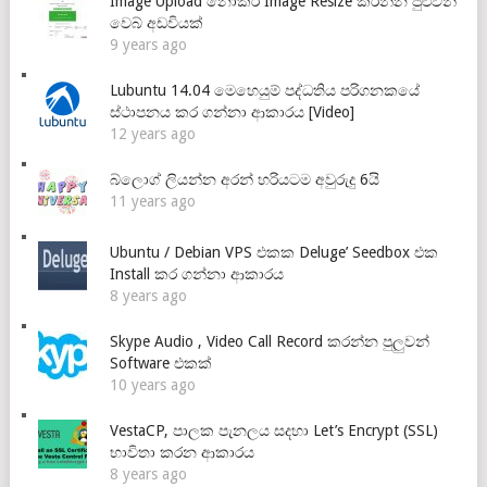
Image Upload නොකර Image Resize කරන්න පුළුවන්
වෙබ් අඩවියක්
9 years ago
Lubuntu 14.04 මෙහෙයුම් පද්ධතිය පරිගනකයේ
ස්ථාපනය කර ගන්නා ආකාරය [Video]
12 years ago
බ්ලොග් ලියන්න අරන් හරියටම අවුරුදු 6යි
11 years ago
Ubuntu / Debian VPS එකක Deluge’ Seedbox එක
Install කර ගන්නා ආකාරය
8 years ago
Skype Audio , Video Call Record කරන්න පුලුවන්
Software එකක්
10 years ago
VestaCP, පාලක පැනලය සදහා Let’s Encrypt (SSL)
භාවිතා කරන ආකාරය
8 years ago