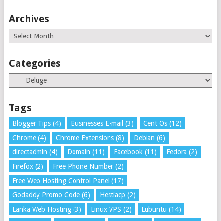
Archives
Archives
Categories
Categories
Tags
Blogger Tips
(4)
Businesses E-mail
(3)
Cent Os
(12)
Chrome
(4)
Chrome Extensions
(8)
Debian
(6)
directadmin
(4)
Domain
(11)
Facebook
(11)
Fedora
(2)
Firefox
(2)
Free Phone Number
(2)
Free Web Hosting Control Panel
(17)
Godaddy Promo Code
(6)
Hestiacp
(2)
Lanka Web Hosting
(3)
Linux VPS
(2)
Lubuntu
(14)