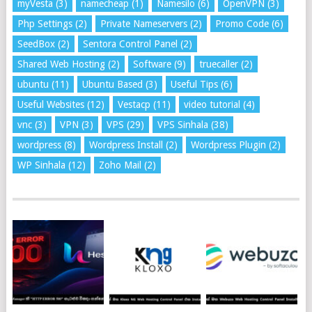
myVesta
(3)
namecheap
(1)
Namesilo
(6)
OpenVPN
(3)
Php Settings
(2)
Private Nameservers
(2)
Promo Code
(6)
SeedBox
(2)
Sentora Control Panel
(2)
Shared Web Hosting
(2)
Software
(9)
truecaller
(2)
ubuntu
(11)
Ubuntu Based
(3)
Useful Tips
(6)
Useful Websites
(12)
Vestacp
(11)
video tutorial
(4)
vnc
(3)
VPN
(3)
VPS
(29)
VPS Sinhala
(38)
wordpress
(8)
Wordpress Install
(2)
Wordpress Plugin
(2)
WP Sinhala
(12)
Zoho Mail
(2)