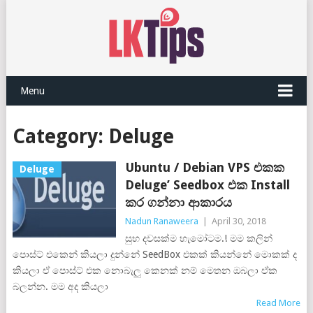
Menu
Category:
Deluge
Ubuntu / Debian VPS එකක
Deluge
Deluge’ Seedbox එක Install
කර ගන්නා ආකාරය
Nadun Ranaweera
|
April 30, 2018
සුභ දවසක්ම හැමෝටම.! මම කලින්
පොස්ට් එකෙන් කියලා දුන්නේ SeedBox එකක් කියන්නේ මොකක් ද
කියලා ඒ පොස්ට් එක නොබැලු කෙනක් නම් මෙතන ඔබලා ඒක
බලන්න. මම අද කියලා
Read More