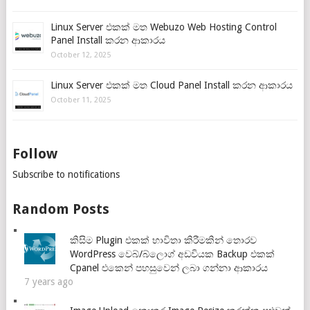
Linux Server එකක් මත Webuzo Web Hosting Control
Panel Install කරන ආකාරය
October 12, 2025
Linux Server එකක් මත Cloud Panel Install කරන ආකාරය
October 11, 2025
Follow
Subscribe to notifications
Random Posts
කිසිම Plugin එකක් භාවිතා කිරීමකින් තොරව
WordPress වෙබ්/බ්ලොග් අඩවියක Backup එකක්
Cpanel එකෙන් පහසුවෙන් ලබා ගන්නා ආකාරය
7 years ago