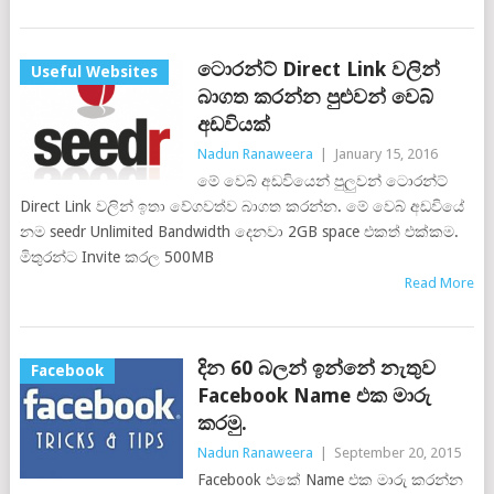
ටොරන්ට් Direct Link වලින්
Useful Websites
බාගත කරන්න පුළුවන් වෙබ්
අඩවියක්
Nadun Ranaweera
|
January 15, 2016
මේ වෙබ් අඩවියෙන් පුලුවන් ටොරන්ට්
Direct Link වලින් ඉතා වේගවත්ව බාගත කරන්න. මේ වෙබ් අඩවියේ
නම seedr Unlimited Bandwidth දෙනවා 2GB space එකත් එක්කම.
මිතුරන්ට Invite කරල 500MB
Read More
දින 60 බලන් ඉන්නේ නැතුව
Facebook
Facebook Name එක මාරු
කරමු.
Nadun Ranaweera
|
September 20, 2015
Facebook එකේ Name එක මාරු කරන්න