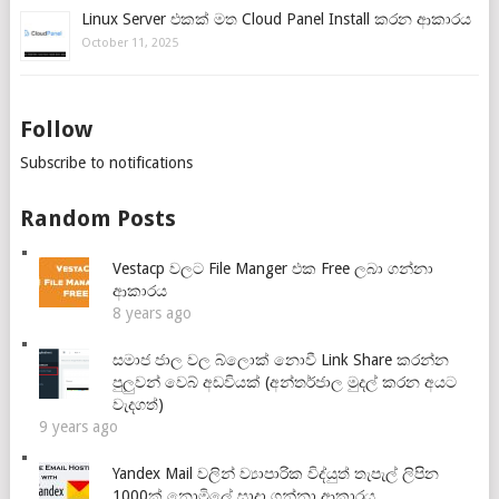
Linux Server එකක් මත Cloud Panel Install කරන ආකාරය
October 11, 2025
Follow
Subscribe to notifications
Random Posts
Vestacp වලට File Manger එක Free ලබා ගන්නා
ආකාරය
8 years ago
සමාජ ජාල වල බ්ලොක් නොවී Link Share කරන්න
පුලුවන් වෙබ් අඩවියක් (අන්තර්ජාල මුදල් කරන අයට
වැදගත්)
9 years ago
Yandex Mail වලින් ව්‍යාපාරික විද්යුත් තැපැල් ලිපින
1000ක් නොමිලේ සාදා ගන්නා ආකාරය.