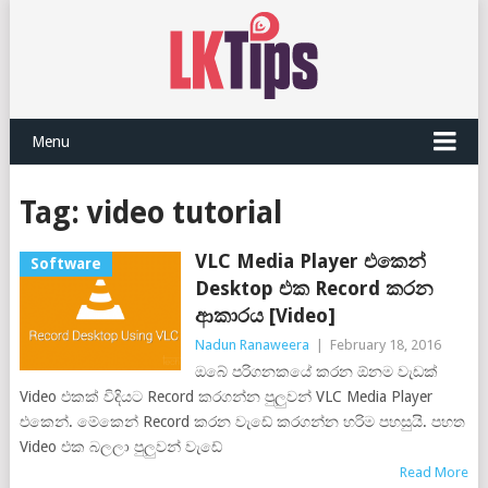
Menu
Tag:
video tutorial
VLC Media Player එකෙන්
Software
Desktop එක Record කරන
ආකාරය [Video]
Nadun Ranaweera
|
February 18, 2016
ඔබේ පරිගනකයේ කරන ඕනම වැඩක්
Video එකක් විදියට Record කරගන්න පුලුවන් VLC Media Player
එකෙන්. මේකෙන් Record කරන වැඩේ කරගන්න හරිම පහසුයි. පහත
Video එක බලලා පුලුවන් වැඩේ
Read More