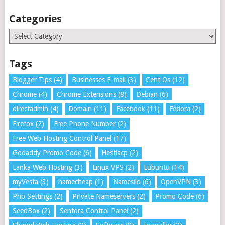
Categories
Categories
Tags
Blogger Tips
(4)
Businesses E-mail
(3)
Cent Os
(12)
Chrome
(4)
Chrome Extensions
(8)
Debian
(6)
directadmin
(4)
Domain
(11)
Facebook
(11)
Fedora
(2)
Firefox
(2)
Free Phone Number
(2)
Free Web Hosting Control Panel
(17)
Godaddy Promo Code
(6)
Hestiacp
(2)
Lanka Web Hosting
(3)
Linux VPS
(2)
Lubuntu
(14)
myVesta
(3)
namecheap
(1)
Namesilo
(6)
OpenVPN
(3)
Php Settings
(2)
Private Nameservers
(2)
Promo Code
(6)
SeedBox
(2)
Sentora Control Panel
(2)