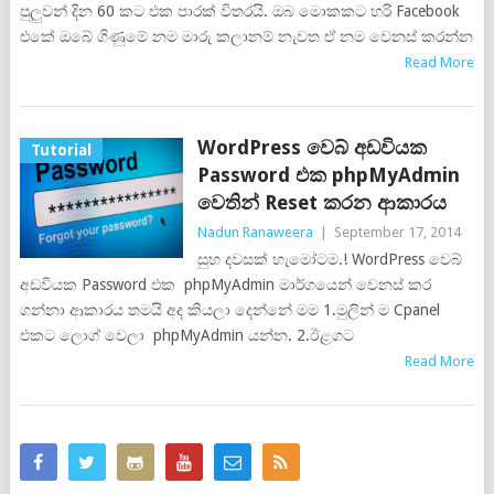
පුලුවන් දින 60 කට එක පාරක් විතරයි. ඔබ මොකකට හරි Facebook
එකේ ඔබේ ගිණුමේ නම මාරු කලානම් නැවත ඒ නම වෙනස් කරන්න
Read More
WordPress වෙබ් අඩවියක
Tutorial
Password එක phpMyAdmin
වෙතින් Reset කරන ආකාරය
Nadun Ranaweera
|
September 17, 2014
සුභ දවසක් හැමෝටම.! WordPress වෙබ්
අඩවියක Password එක phpMyAdmin මාර්ගයෙන් වෙනස් කර
ගන්නා ආකාරය තමයි අද කියලා දෙන්නේ මම 1.මුලින් ම Cpanel
එකට ලොග් වෙලා phpMyAdmin යන්න. 2.ඊළගට
Read More