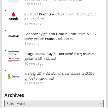
8 years ago
ටොරන්ට් Direct Link වලින් බාගත කරන්න පුළුවන්
වෙබ් අඩවියක්
11 years ago
Godaddy වලින් .com Domain Name එකක් $ 1.17
ගන්න පුළුවන් Promo Code එකක්.
8 years ago
Image එකකට Play Button එකක් එකතු කරන්න
පුළුවන් වෙබ් අඩවියක්
10 years ago
ඇන්ඩ්‍රොයිඩ් ඇප්ස් පරිගණකයේ ස්ථාපනය කිරීමට
පුලුවන් මෘදුකාංගයක්
12 years ago
Archives
Archives