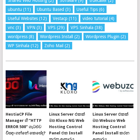
Shared Web Hosting
(2)
Software
(9)
truecaller
(2)
ubuntu
(11)
Ubuntu Based
(3)
Useful Tips
(6)
Useful Websites
(12)
Vestacp
(11)
video tutorial
(4)
vnc
(3)
VPN
(3)
VPS
(29)
VPS Sinhala
(38)
wordpress
(8)
Wordpress Install
(2)
Wordpress Plugin
(2)
WP Sinhala
(12)
Zoho Mail
(2)
HestiaCP File
Linux Server එකක්
Linux Server එකක්
Manager හි “HTTP
මත Kloxo NG Web
මත Webuzo Web
ERROR 500” ගැටළුව
Hosting Control
Hosting Control
විසඳා ගන්නේ කෙසේද?
Panel එක Install
Panel Install කරන
කරන ආකාරය
ආකාරය