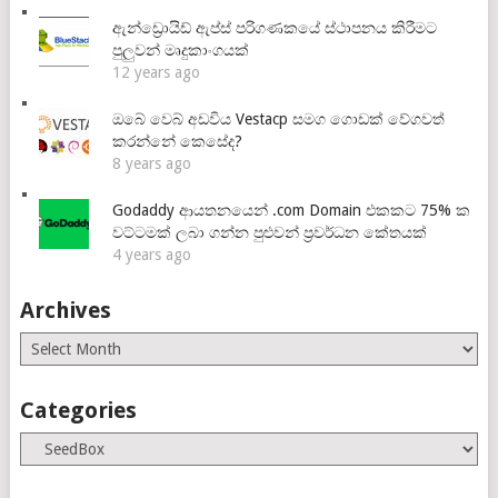
ඇන්ඩ්‍රොයිඩ් ඇප්ස් පරිගණකයේ ස්ථාපනය කිරීමට
පුලුවන් මෘදුකාංගයක්
12 years ago
ඔබේ වෙබ් අඩවිය Vestacp සමග ගොඩක් වේගවත්
කරන්නේ කෙසේද?
8 years ago
Godaddy ආයතනයෙන් .com Domain එකකට 75% ක
වට්ටමක් ලබා ගන්න පුළුවන් ප්‍රවර්ධන කේතයක්
4 years ago
Archives
Archives
Categories
Categories