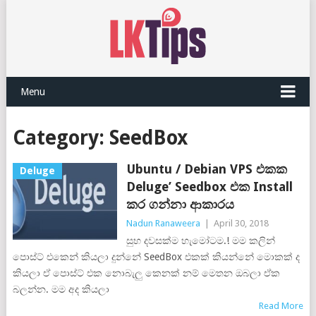
Menu
Category:
SeedBox
Ubuntu / Debian VPS එකක
Deluge
Deluge’ Seedbox එක Install
කර ගන්නා ආකාරය
Nadun Ranaweera
|
April 30, 2018
සුභ දවසක්ම හැමෝටම.! මම කලින්
පොස්ට් එකෙන් කියලා දුන්නේ SeedBox එකක් කියන්නේ මොකක් ද
කියලා ඒ පොස්ට් එක නොබැලු කෙනක් නම් මෙතන ඔබලා ඒක
බලන්න. මම අද කියලා
Read More