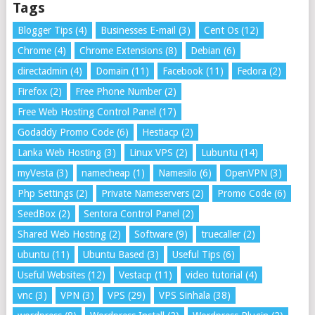
Tags
Blogger Tips
(4)
Businesses E-mail
(3)
Cent Os
(12)
Chrome
(4)
Chrome Extensions
(8)
Debian
(6)
directadmin
(4)
Domain
(11)
Facebook
(11)
Fedora
(2)
Firefox
(2)
Free Phone Number
(2)
Free Web Hosting Control Panel
(17)
Godaddy Promo Code
(6)
Hestiacp
(2)
Lanka Web Hosting
(3)
Linux VPS
(2)
Lubuntu
(14)
myVesta
(3)
namecheap
(1)
Namesilo
(6)
OpenVPN
(3)
Php Settings
(2)
Private Nameservers
(2)
Promo Code
(6)
SeedBox
(2)
Sentora Control Panel
(2)
Shared Web Hosting
(2)
Software
(9)
truecaller
(2)
ubuntu
(11)
Ubuntu Based
(3)
Useful Tips
(6)
Useful Websites
(12)
Vestacp
(11)
video tutorial
(4)
vnc
(3)
VPN
(3)
VPS
(29)
VPS Sinhala
(38)