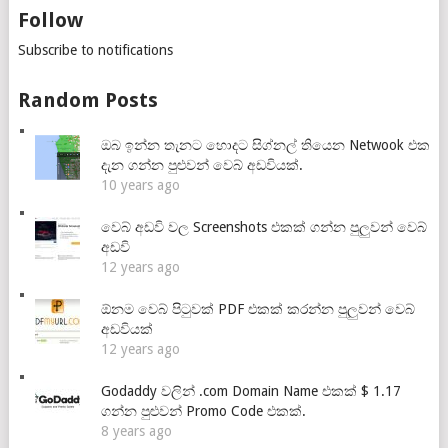
Follow
Subscribe to notifications
Random Posts
ඔබ ඉන්න තැනට හොදට සිග්නල් තියෙන Netwook එක
දැන ගන්න පුළුවන් වෙබ් අඩවියක්.
10 years ago
වෙබ් අඩවි වල Screenshots එකක් ගන්න පුලුවන් වෙබ්
අඩවි
12 years ago
ඕනම වෙබ් පිටුවක් PDF එකක් කරන්න පුලුවන් වෙබ්
අඩවියක්
12 years ago
Godaddy වලින් .com Domain Name එකක් $ 1.17
ගන්න පුළුවන් Promo Code එකක්.
8 years ago