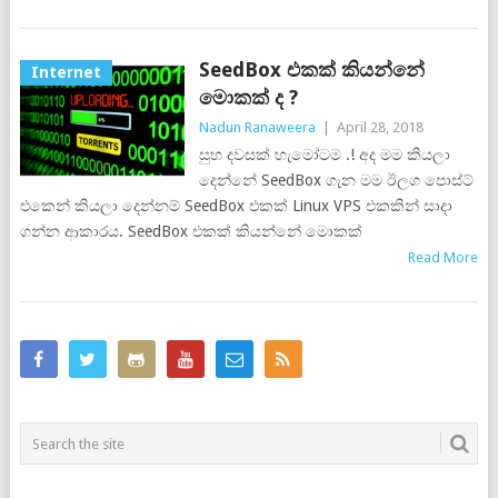
SeedBox එකක් කියන්නේ
Internet
මොකක් ද ?
Nadun Ranaweera
|
April 28, 2018
සුභ දවසක් හැමෝටම .! අද මම කියලා
දෙන්නේ SeedBox ගැන මම ඊලග පොස්ට්
එකෙන් කියලා දෙන්නම් SeedBox එකක් Linux VPS එකකින් සාදා
ගන්න ආකාරය. SeedBox එකක් කියන්නේ මොකක්
Read More