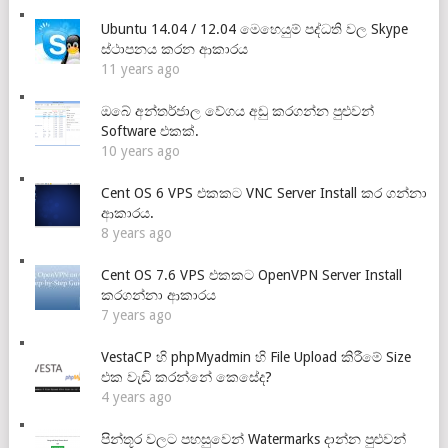
Ubuntu 14.04 / 12.04 මෙහෙයුම් පද්ධති වල Skype
ස්ථාපනය කරන ආකාරය
11 years ago
ඔබේ අන්තර්ජාල වේගය අඩු කරගන්න පුළුවන්
Software එකක්.
10 years ago
Cent OS 6 VPS එකකට VNC Server Install කර ගන්නා
ආකාරය.
8 years ago
Cent OS 7.6 VPS එකකට OpenVPN Server Install
කරගන්නා ආකාරය
7 years ago
VestaCP හි phpMyadmin හි File Upload කිරීමේ Size
එක වැඩි කරන්නේ කෙසේද?
4 years ago
පින්තූර වලට පහසුවෙන් Watermarks දාන්න පුළුවන්