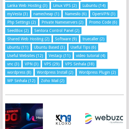
Lanka Web Hosting
(3)
Linux VPS
(2)
Lubuntu
(14)
myVesta
(3)
namecheap
(1)
Namesilo
(6)
OpenVPN
(3)
Php Settings
(2)
Private Nameservers
(2)
Promo Code
(6)
SeedBox
(2)
Sentora Control Panel
(2)
Shared Web Hosting
(2)
Software
(9)
truecaller
(2)
ubuntu
(11)
Ubuntu Based
(3)
Useful Tips
(6)
Useful Websites
(12)
Vestacp
(11)
video tutorial
(4)
vnc
(3)
VPN
(3)
VPS
(29)
VPS Sinhala
(38)
wordpress
(8)
Wordpress Install
(2)
Wordpress Plugin
(2)
WP Sinhala
(12)
Zoho Mail
(2)