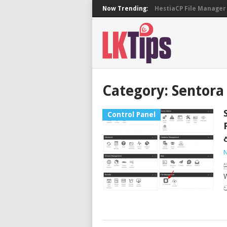
Now Trending:
HestiaCP File Manager 
Category:
Sentora
Control Panel
N
ස
W
ව