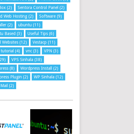
Box
(2)
Sentora Control Panel
(2)
ed Web Hosting
(2)
Software
(9)
ller
(2)
ubuntu
(11)
tu Based
(3)
Useful Tips
(6)
l Websites
(12)
Vestacp
(11)
tutorial
(4)
vnc
(3)
VPN
(3)
29)
VPS Sinhala
(38)
press
(8)
Wordpress Install
(2)
ress Plugin
(2)
WP Sinhala
(12)
Mail
(2)