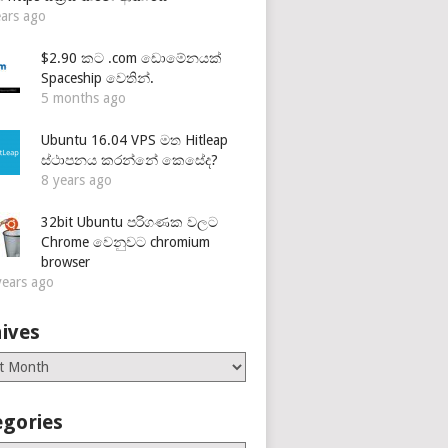
ears ago
$2.90 කට .com ඩොමේනයක්
Spaceship වෙතින්.
5 months ago
Ubuntu 16.04 VPS මත Hitleap
ස්ථාපනය කරන්නේ කෙසේද?
8 years ago
32bit Ubuntu පරිගණක වලට
Chrome වෙනුවට chromium
browser
years ago
ives
es
egories