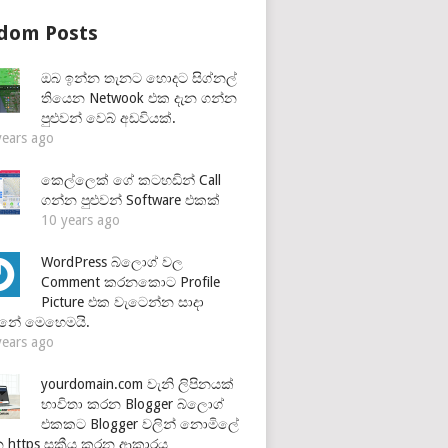
dom Posts
ඔබ ඉන්න තැනට හොදට සිග්නල්
තියෙන Netwook එක දැන ගන්න
පුළුවන් වෙබ් අඩවියක්.
years ago
කෙල්ලෙක් ගේ කටහඩින් Call
ගන්න පුළුවන් Software එකක්
10 years ago
WordPress බ්ලොග් වල
Comment කරනකොට Profile
Picture එක වැටෙන්න සාදා
නේ මෙහෙමයි.
years ago
yourdomain.com වැනි ලිපිනයක්
භාවිතා කරන Blogger බ්ලොග්
එකකට Blogger වලින් නොමිලේ
 https සක්‍රීය කරන ආකාරය