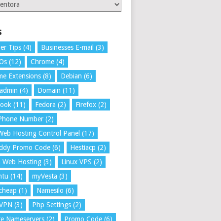
ries
s
er Tips
(4)
Businesses E-mail
(3)
 Os
(12)
Chrome
(4)
e Extensions
(8)
Debian
(6)
tadmin
(4)
Domain
(11)
book
(11)
Fedora
(2)
Firefox
(2)
 Phone Number
(2)
Web Hosting Control Panel
(17)
ddy Promo Code
(6)
Hestiacp
(2)
a Web Hosting
(3)
Linux VPS
(2)
ntu
(14)
myVesta
(3)
cheap
(1)
Namesilo
(6)
VPN
(3)
Php Settings
(2)
te Nameservers
(2)
Promo Code
(6)