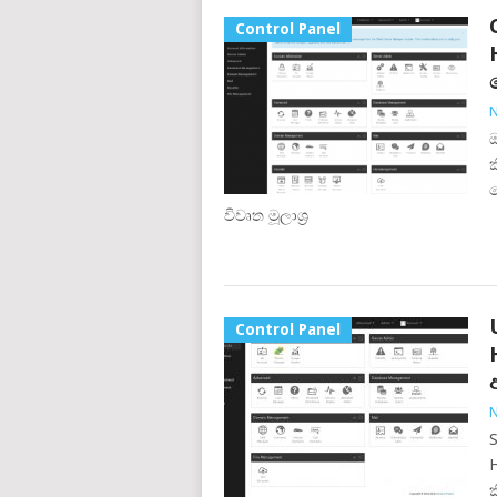
Control Panel
N
ඔ
ද
විවෘත මූලාශ්‍ර
Control Panel
N
S
H
ක