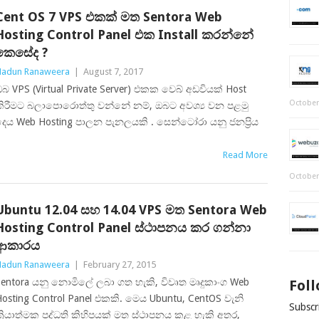
Cent OS 7 VPS එකක් මත Sentora Web
Hosting Control Panel එක Install කරන්නේ
කෙසේද ?
adun Ranaweera
|
August 7, 2017
බ VPS (Virtual Private Server) එකක වෙබ් අඩවියක් Host
October
කිරීමට බලාපොරොත්තු වන්නේ නම්, ඔබට අවශ්‍ය වන පළමු
ෙය Web Hosting පාලන පැනලයකි . සෙන්ටෝරා යනු ජනප්‍රිය
Read More
October
Ubuntu 12.04 සහ 14.04 VPS මත Sentora Web
Hosting Control Panel ස්ථාපනය කර ගන්නා
ආකාරය
adun Ranaweera
|
February 27, 2015
entora යනු නොමිලේ ලබා ගත හැකි, විවෘත මෘදුකාංග Web
Fol
osting Control Panel එකකි. මෙය Ubuntu, CentOS වැනි
Subscri
්‍රියාත්මක පද්ධති කිහිපයක් මත ස්ථාපනය කළ හැකි අතර,