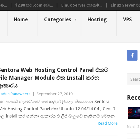
�...
$2.90 කට .com ඩො...
Linux Server එකක�...
Linux Server එ
Home
Categories
Hosting
VPS
Sentora Web Hosting Control Panel එකට
File Manager Module එක Install කරන
ආකාරය
adun Ranaweera
|
September 27, 2019
Rece
ුභ දවසක් හැමෝටම.! මම කලින් ලියලා තියෙනවා Sentora
eb Hosting Control Panel එක Ubuntu 12.04/14.04 , Cent 7
ල Install කර ගන්නා ආකාරය එ ලිපි බැලුවේ නැතිනම් මෙතන
Read More
March 2