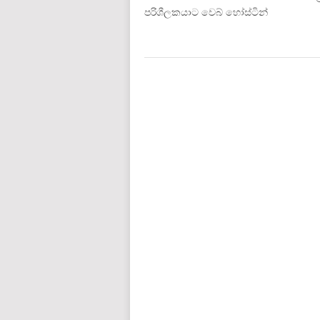
පරිශීලකයාට වෙබ් හෝස්ටින්