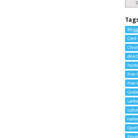
Catego
Tag
Blogg
Cent
Chrom
direc
Face
Free
Free 
Goda
Lank
Lubu
name
Open
Priva