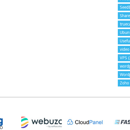
Seed
Shar
trueca
Ubun
Usefu
video 
VPS
(
word
Wordp
Zoho 