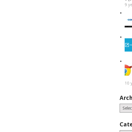
9 y
10 
Arch
Archiv
Cat