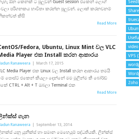
ැහැ ඕන කෙනක් ට පුලුවන් Guest session එකෙන් ලොග්
Seed
වෙලා පරිගනකය භාවිතා කරන්න පුලුවන්. ලොක් කරනවනම්
Shar
ිකන්වත් කිසි
trueca
Read More
Ubun
Usefu
CentOS/Fedora, Ubuntu, Linux Mint වල VLC
video 
Media Player එක Install කරන ආකාරය
VPS
(
adun Ranaweera
|
March 17, 2015
word
LC Media Player එක Linux වල Install කරන ආකාරය තමයි
Wordp
ේ පොස්ට් එකෙන් කියලා දෙන්නේ මම මුලින්ම කී බෝර්ඩ්
Zoho 
කේ CTRL + Alt + T ඔබලා Terminal එක
Read More
ලින්ක්ස් ගැන
adun Ranaweera
|
September 13, 2014
ිනක්ස් යනු යුනික්ස් හා සමාන මෙහෙයුම් පද්ධතියකි. ලින්ක්ස්