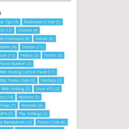
s
er Tips
(4)
Businesses E-mail
(3)
 Os
(12)
Chrome
(4)
e Extensions
(8)
Debian
(6)
tadmin
(4)
Domain
(11)
book
(11)
Fedora
(2)
Firefox
(2)
 Phone Number
(2)
Web Hosting Control Panel
(17)
ddy Promo Code
(6)
Hestiacp
(2)
a Web Hosting
(3)
Linux VPS
(2)
ntu
(14)
myVesta
(3)
cheap
(1)
Namesilo
(6)
VPN
(3)
Php Settings
(2)
te Nameservers
(2)
Promo Code
(6)