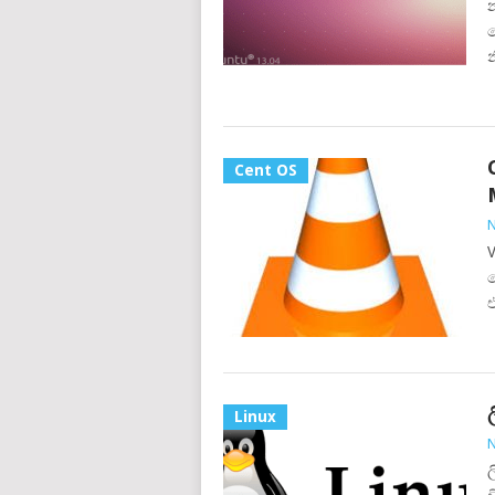
න
න
Cent OS
N
V
ම
එ
Linux
N
ල