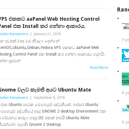
Ran
VPS එකකට aaPanel Web Hosting Control
Panel එක Install කර ගන්නා ආකාරය.
adun Ranaweera
|
January 21, 2018
9 y
ුභ දවසක්.! අද මම කියලා දෙන්නේ
entOS,Ubuntu,Debian,Fedora VPS එකකට aaPanel Web
osting Control Panel එක Install කර ගන්නා ආකාරය ගැනයි.
න්න පුළුවන්
Read More
Gnome වලට කැමති අයට Ubuntu Mate
8 y
adun Ranaweera
|
September 8, 2016
ේක Ubuntu පාධක මෙහෙයුම් පද්ධතියක්. ඉස්සර Ubuntu
ෙහෙයුම් පද්ධතියේ ආපු GNOME 2 desktop Environment එක
සංවර්ධනය කරලා හදපු OS එකක් තමයි Ubuntu Mate
9 y
ියන්නේ. පැරණි Gnome 2 Desktop