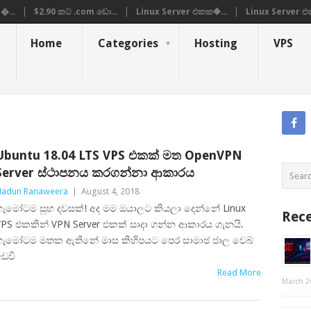
�...
$2.90 කට .com ඩො...
Linux Server එකක�...
Linux Server එ
Home
Categories
Hosting
VPS
Ubuntu 18.04 LTS VPS එකක් මත OpenVPN
Server ස්ථාපනය කරගන්නා ආකාරය
adun Ranaweera
|
August 4, 2018
හැමෝටම සුභ දවසක්! අද මම ඔයාලට කියලා දෙන්නේ Linux
Rece
PS එකකින් VPN Server එකක් සාදා ගන්න ආකාරය ගැනයි.
හැමෝටම මතක ඇතිනේ මාස කිහිපයට පෙර සාමාජ ජාල වෙබ්
ඩවි
Read More
March 2