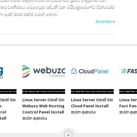
ිවෘත කේත මෘදුකාංගයක සංවර්ධනයට ප්‍රකට නිදසුනක් වන
තර වානිජමය මෙහෙයුම් පද්ධති වන මයික්‍රොසොෆ්ට් වින්ඩෝස්
ා මැක් ඕඑස් එක්ස් මෙන් නොව
Read More
 එකක් මත
Linux Server එකක් මත
Linux Server එකක් මත
Linux Se
b
Webuzo Web Hosting
Cloud Panel Install
Fast Pane
rol
Control Panel Install
කරන ආකාරය
කරන ආක
tall
කරන ආකාරය