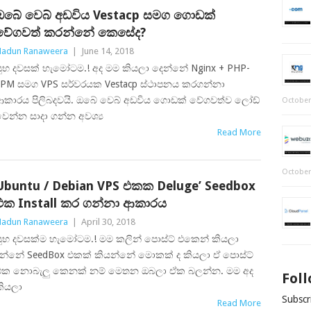
ඔබේ වෙබ් අඩවිය Vestacp සමග ගොඩක්
වේගවත් කරන්නේ කෙසේද?
adun Ranaweera
|
June 14, 2018
ුභ දවසක් හැමෝටම.! අද මම කියලා දෙන්නේ Nginx + PHP-
FPM සමග VPS සර්වරයක Vestacp ස්ථාපනය කරගන්නා
ආකාරය පිලිබදවයි. ඔබේ වෙබ් අඩවිය ගොඩක් වේගවත්ව ලෝඩ්
October
ෙන්න සාදා ගන්න අවශ්‍ය
Read More
October
Ubuntu / Debian VPS එකක Deluge’ Seedbox
එක Install කර ගන්නා ආකාරය
adun Ranaweera
|
April 30, 2018
සුභ දවසක්ම හැමෝටම.! මම කලින් පොස්ට් එකෙන් කියලා
දුන්නේ SeedBox එකක් කියන්නේ මොකක් ද කියලා ඒ පොස්ට්
එක නොබැලු කෙනක් නම් මෙතන ඔබලා ඒක බලන්න. මම අද
Fol
කියලා
Subscri
Read More