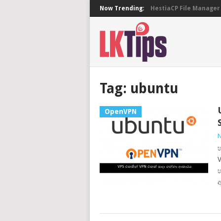
Now Trending:
HestiaCP File Manager 
Tag:
ubuntu
OpenVPN
N
V
අ