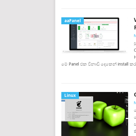
aaPanel
N
ස
C
H
මේ Panel එක විනාඩි දෙකෙන් install කර
Linux
N
ම
ම
ක