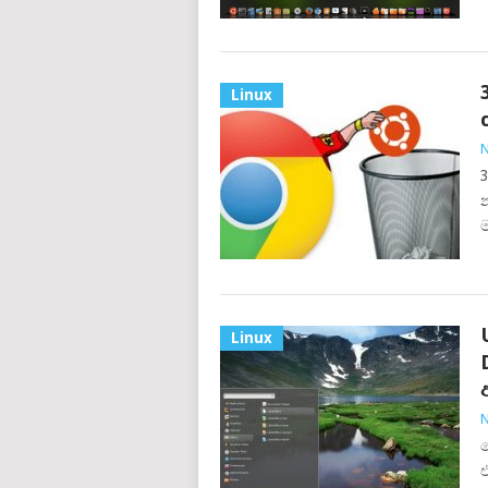
Linux
N
න
Linux
N
ම