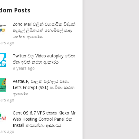
dom Posts
Zoho Mail වලින් ව්‍යාපාරික විද්යුත්
තැපැල් ලිපිනයක් නොමිලේ සාදා
ගන්නා ආකාරය.
ears ago
Twitter වල Video autoplay වෙන
ඒක ඉවත් කරන ආකාරය
9 years ago
VestaCP, පාලක පැනලය සදහා
Let’s Encrypt (SSL) භාවිතා කරන
ආකාරය
ears ago
Cent OS 6,7 VPS එකක Kloxo Mr
Web Hosting Control Panel එක
Install කරගන්නා ආකාරය
ears ago