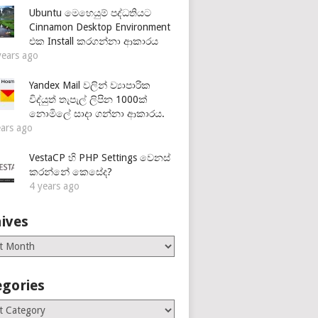
Ubuntu මෙහෙයුම් පද්ධතියට
Cinnamon Desktop Environment
එක Install කරගන්නා ආකාරය
years ago
Yandex Mail වලින් ව්‍යාපාරික
විද්යුත් තැපැල් ලිපින 1000ක්
නොමිලේ සාදා ගන්නා ආකාරය.
ears ago
VestaCP හි PHP Settings වෙනස්
කරන්නේ කෙසේද?
4 years ago
ives
es
egories
ries