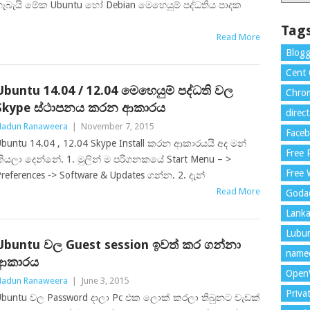
ැබැයි මේක Ubuntu හෝ Debian මෙහෙයුම් පද්ධතිය පාදක
Tag
Read More
Blogg
Cent
Ubuntu 14.04 / 12.04 මෙහෙයුම් පද්ධති වල
Chrom
Skype ස්ථාපනය කරන ආකාරය
direc
adun Ranaweera
|
November 7, 2015
Face
buntu 14.04 , 12.04 Skype Install කරන ආකාරයයි අද මන්
Free
ියලා දෙන්නේ. 1. මුලින් ම පරිගනකයේ Start Menu – >
Free 
references -> Software & Updates ගන්න. 2. දැන්
Read More
Goda
Lank
Lubu
Ubuntu වල Guest session ඉවත් කර ගන්නා
name
ආකාරය
Open
adun Ranaweera
|
June 3, 2015
Priva
Ubuntu වල Password දාලා Pc එක ලොක් කරලා තිබුනට වැඩක්