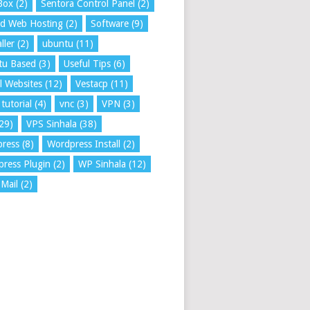
Box
(2)
Sentora Control Panel
(2)
ed Web Hosting
(2)
Software
(9)
ller
(2)
ubuntu
(11)
tu Based
(3)
Useful Tips
(6)
l Websites
(12)
Vestacp
(11)
tutorial
(4)
vnc
(3)
VPN
(3)
29)
VPS Sinhala
(38)
press
(8)
Wordpress Install
(2)
ress Plugin
(2)
WP Sinhala
(12)
Mail
(2)