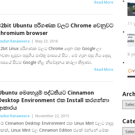
Read More
11 
32bit Ubuntu පරිගණක වලට Chrome වෙනුවට
chromium browser
adun Ranaweera
|
May 23, 2016
32bit Linux පරිගණක වලට Chrome දෙන එක Google ලා
8 y
වතා දැමුවා පසුගිය මාර්තු මාසයේ සිට . මේ ගැන පසු ගිය දෙසැ
මාසයේ සිටම Google නිළ නිවේදනය කරලා තිබුණා.
Read More
Ubuntu මෙහෙයුම් පද්ධතියට Cinnamon
Arch
Desktop Environment එක Install කරගන්නා
Archiv
ආකාරය
adun Ranaweera
|
November 22, 2015
Cat
ේ Cinnamon Desktop Environment එක Linux Mint වලට හදපු
Catego
එකක්, Linux Mint වල Cinnamon Edition එකේ එන්නේ මේක