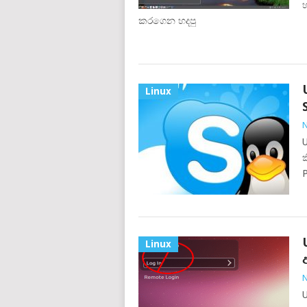
හ
කරගෙන හදපු
Linux
N
U
ක
P
Linux
N