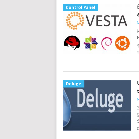
Control Panel
N
ස
ව
Deluge
N