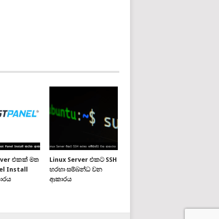
rver එකක් මත
Linux Server එකට SSH
l Install
හරහා සම්බන්ධ වන
ාරය
ආකාරය