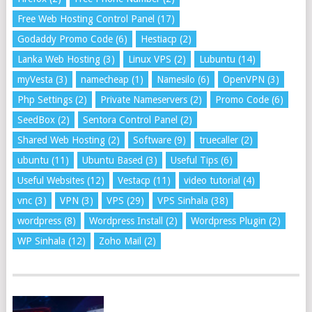
Free Web Hosting Control Panel
(17)
Godaddy Promo Code
(6)
Hestiacp
(2)
Lanka Web Hosting
(3)
Linux VPS
(2)
Lubuntu
(14)
myVesta
(3)
namecheap
(1)
Namesilo
(6)
OpenVPN
(3)
Php Settings
(2)
Private Nameservers
(2)
Promo Code
(6)
SeedBox
(2)
Sentora Control Panel
(2)
Shared Web Hosting
(2)
Software
(9)
truecaller
(2)
ubuntu
(11)
Ubuntu Based
(3)
Useful Tips
(6)
Useful Websites
(12)
Vestacp
(11)
video tutorial
(4)
vnc
(3)
VPN
(3)
VPS
(29)
VPS Sinhala
(38)
wordpress
(8)
Wordpress Install
(2)
Wordpress Plugin
(2)
WP Sinhala
(12)
Zoho Mail
(2)