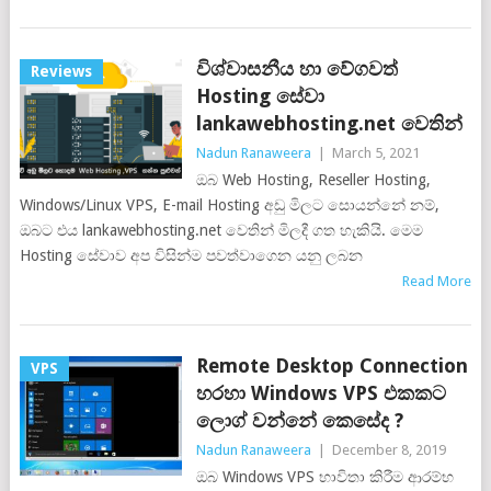
විශ්වාසනීය හා වේගවත්
Reviews
Hosting සේවා
lankawebhosting.net වෙතින්
Nadun Ranaweera
|
March 5, 2021
ඔබ Web Hosting, Reseller Hosting,
Windows/Linux VPS, E-mail Hosting අඩු මිලට සොයන්නේ නම්,
ඔබට එය lankawebhosting.net වෙතින් මිලදී ගත හැකියි. මෙම
Hosting සේවාව අප විසින්ම පවත්වාගෙන යනු ලබන
Read More
Remote Desktop Connection
VPS
හරහා Windows VPS එකකට
ලොග් වන්නේ කෙසේද ?
Nadun Ranaweera
|
December 8, 2019
ඔබ Windows VPS භාවිතා කිරීම ආරම්භ