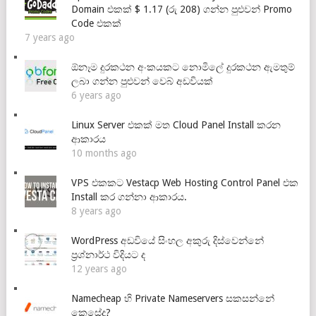
Domain එකක් $ 1.17 (රු 208) ගන්න පුළුවන් Promo
Code එකක්
7 years ago
ඕනෑම දුරකථන අංකයකට නොමිලේ දුරකථන ඇමතුම්
ලබා ගන්න පුළුවන් වෙබ් අඩවියක්
6 years ago
Linux Server එකක් මත Cloud Panel Install කරන
ආකාරය
10 months ago
VPS එකකට Vestacp Web Hosting Control Panel එක
Install කර ගන්නා ආකාරය.
8 years ago
WordPress අඩවියේ සිංහල අකුරු දිස්වෙන්නේ
ප්‍රශ්නාර්ථ විදියට ද
12 years ago
Namecheap හි Private Nameservers සකසන්නේ
කෙසේද?