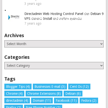
3 years ago
Directadmin Web Hosting Control Panel එක Debian 9
VPS එකකට Install කර ගන්නා ආකාරය
7 years ago
Archives
Archives
Categories
Categories
Tags
Blogger Tips
(4)
Businesses E-mail
(3)
Cent Os
(12)
Chrome
(4)
Chrome Extensions
(8)
Debian
(6)
directadmin
(4)
Domain
(11)
Facebook
(11)
Fedora
(2)
Firefox
(2)
Free Phone Number
(2)