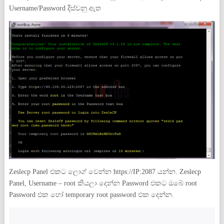
Username/Password දිස්වනු ඇත
Zeslecp Panel එකට ලොග් වෙන්න https://IP:2087 යන්න. Zeslecp
Panel, Username – root කියලා දෙන්න Password එකට ඔබේ root
Password එක හෝ temporary root password එක දෙන්න.