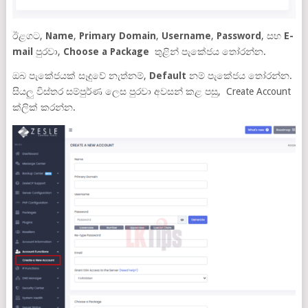
ඊළගට,
Name
,
Primary Domain
,
Username
,
Password
, සහ
E-
mail
පුරවා,
Choose a Package
තුළින් පැකේජය තෝරන්න.
ඔබ පැකේජයක් සෑදුවේ නැත්නම්,
Default
නම් පැකේජය තෝරන්න.
සියලු විස්තර සම්පුර්ණ ලෙස පුරවා අවසන් කළ පසු, Create Account
ක්ලික් කරන්න.