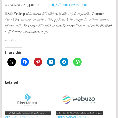
සහය සදහා Support Forum –
https://forum.zeslecp.com
ඔබට Zeslecp ස්ථාපනය කිරීමේදී කිසියම් ගැටළු ඇත්නම්, Comment
එකක් මාර්ගයෙන් අහන්න. මම උදව් කරන්න සූදානම්. අමතර සහය
අවශ්‍ය නම්, Zeslecp වෙබ් අඩවිය සහ Support Forum වෙත පිවිසීමෙන්
වැඩි විස්තර සොයාගත හැක.
ස්තුතිය.
Share this:
Related
VPS එකට පහසුවෙන්
Linux Server එකක් මත