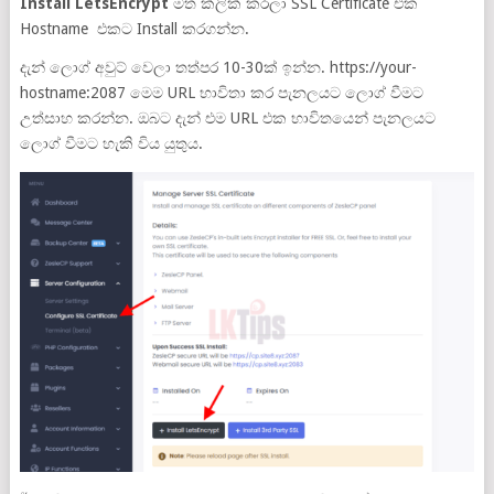
Install LetsEncrypt
මත ක්ලික් කරලා SSL Certificate එක
Hostname එකට Install කරගන්න.
දැන් ලොග් අවුට් වෙලා තත්පර 10-30ක් ඉන්න. https://your-
hostname:2087 මෙම URL භාවිතා කර පැනලයට ලොග් වීමට
උත්සාහ කරන්න. ඔබට දැන් එම URL එක භාවිතයෙන් පැනලයට
ලොග් වීමට හැකි විය යුතුය.