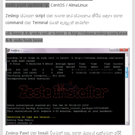
sudo yum update -y
CentOS / AlmaLinux
Zeslecp ස්ථාපන script එක බාගත කර ස්ථාපනය කිරීම සඳහා පහත
command එක Terminal එකේ ඇතුළත් කරන්න
cd /home && sudo curl -o latest -L http://release.zeslecp.com/latest
&& sudo bash latest
Zeslecp Panel එක Install වීමෙන් පසු, පහත රූපයේ දැක්වෙන පරිදි