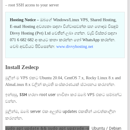
– root SSH access to your server
Hosting Notice –
ඔබගේ Windows/Linux VPS, Shared Hosting,
E-mail Hosting අවශ්‍යතා සඳහා විශ්වාසවන්ත සහ හොඳම විසඳුම්
Divvy Hosting (Pvt) Ltd වෙතින් ලබා ගන්න. වැඩි විස්තර සඳහා
071 6 682 682 අංකයට කතා කරන්න හෝ WhatsApp කරන්න.
වෙබ් අඩවියට පිවිසෙන්න:
www.divvyhosting.net
Install Zeslecp
මුලින් ම VPS එකට Ubuntu 20.04, CentOS 7.x, Rocky Linux 8.x and
AlmaLinux 8.x වලින් කැමති සංස්කරණයක් ස්ථාපනය කරගන්න.
ඉන්පසු,
SSH
හරහා root user භාවිතා කර ඔබේ VPS එකට සම්බන්ධ
වන්න.
මුලින්ම, ඔබේ server එක අලුත්ම updates එකකින් යාවත්කාලීන
කරගන්න.
sudo apt update && sudo apt upgrade -y
Ubuntu / Debian