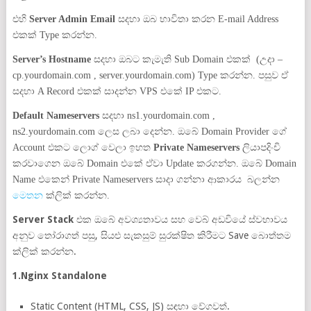
එහි
Server Admin Email
සදහා ඔබ භාවිතා කරන E-mail Address
එකක් Type කරන්න.
Server’s Hostname
සදහා ඔබට කැමැති Sub Domain එකක් (උදා –
cp.yourdomain.com , server.yourdomain.com) Type කරන්න. පසුව ඒ
සදහා A Record එකක් සාදන්න VPS එකේ IP එකට.
Default Nameservers
සදහා ns1.yourdomain.com ,
ns2.yourdomain.com ලෙස ලබා දෙන්න. ඔබේ Domain Provider ගේ
Account එකට ලොග් වෙලා ඉහත
Private Nameservers
ලියාපදිංචි
කරවාගෙන ඔබේ Domain එකේ ඒවා Update කරගන්න. ඔබේ Domain
Name එකෙන් Private Nameservers සාදා ගන්නා ආකාරය බලන්න
මෙතන
ක්ලික් කරන්න.
Server Stack
එක ඔබේ අවශ්‍යතාවය සහ වෙබ් අඩවියේ ස්වභාවය
අනුව තෝරාගත් පසු, සියළු සැකසුම් සුරක්ෂිත කිරීමට Save බොත්තම
ක්ලික් කරන්න.
1.Nginx Standalone
Static Content (HTML, CSS, JS) සඳහා වේගවත්.