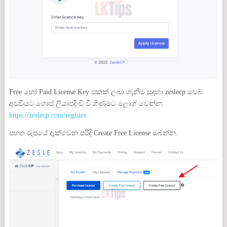
Free හෝ Paid License Key එකක් ලබා ගැනීම සදහා zeslecp වෙබ්
අඩවියට ගොස් ලියාපදිංචි වී ගිණුමට ලොග් වෙන්න.
https://zeslecp.com/register
පහත රුපයේ දැක්වෙන පරිදි Create Free License ඔබන්න.