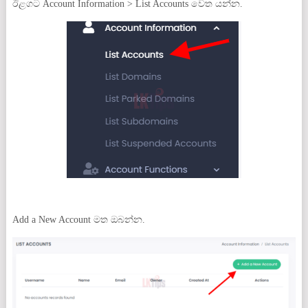
ඊළගට Account Information > List Accounts වෙත යන්න.
Add a New Account මත ඔබන්න.