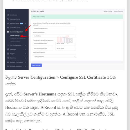
ඊළගට
Server
Configuration > Configure SSL Certificate
වෙත
යන්න
දැන්, අපිට
Server’s Hostname
සඳහා SSL සක්‍රීය කිරීමට තිබෙනවා.
මෙම පියවර සමඟ ඉදිරියට යාමට පෙර, කලින් සඳහන් කළ පරිදි,
Hostname එක සඳහා A Record සාදා ඇති බවට ඔබ සහතික විය යුතු
බව සැලකිල්ලට ගැනීම වැදගත්ය. A Record එක නොමැතිව, SSL
සක්‍රීය කළ නොහැක.