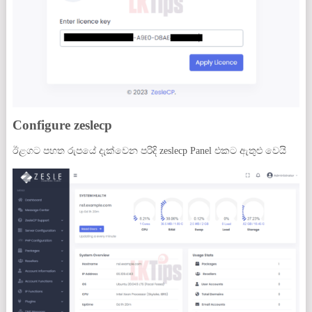
Configure zeslecp
ඊළගට පහත රුපයේ දැක්වෙන පරිදි zeslecp Panel එකට ඇතුළු වෙයි