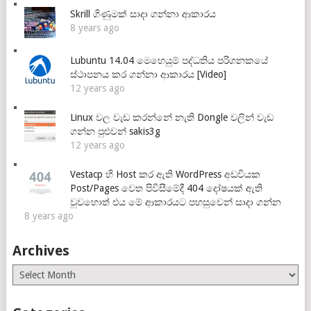
Skrill ගිණුමක් සාදා ගන්නා ආකාරය
8 years ago
Lubuntu 14.04 මෙහෙයුම් පද්ධතිය පරිගනකයේ
ස්ථාපනය කර ගන්නා ආකාරය [Video]
12 years ago
Linux වල වැඩ කරන්නේ නැති Dongle වලින් වැඩ
ගන්න පුළුවන් sakis3g
12 years ago
Vestacp හි Host කර ඇති WordPress අඩවියක
Post/Pages වෙත පිවිසීමේදී 404 දෝෂයක් ඇති
වුවහොත් එය මේ ආකාරයට පහසුවෙන් සාදා ගන්න
8 years ago
Archives
Archives