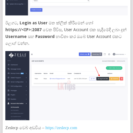
ඊළගට,
Login as User
මත ක්ලික් කිරීමෙන් හෝ
https://<IP>:2087
වෙත පිවිස, User Account එක සැදීමේදී ලබා දුන්
Username
සහ
Password
භාවිතා කර ඔබේ User Account එකට
ලොග් වන්න.
Zeslecp වෙබ් අඩවිය –
https://zeslecp.com