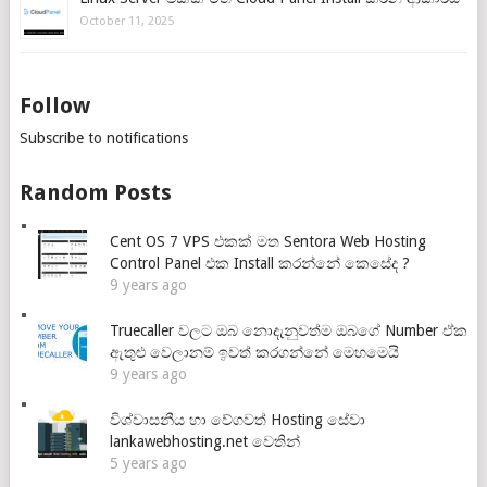
October 11, 2025
Follow
Subscribe to notifications
Random Posts
Cent OS 7 VPS එකක් මත Sentora Web Hosting
Control Panel එක Install කරන්නේ කෙසේද ?
9 years ago
Truecaller වලට ඔබ නොදැනුවත්ම ඔබගේ Number ඒක
ඇතුළු වෙලානම් ඉවත් කරගන්නේ මෙහමෙයි
9 years ago
විශ්වාසනීය හා වේගවත් Hosting සේවා
lankawebhosting.net වෙතින්
5 years ago