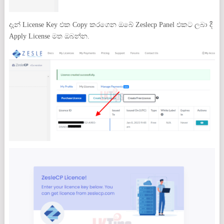
දැන් License Key එක Copy කරගෙන ඔබේ Zeslecp Panel එකට ලබා දී
Apply License මත ඔබන්න.