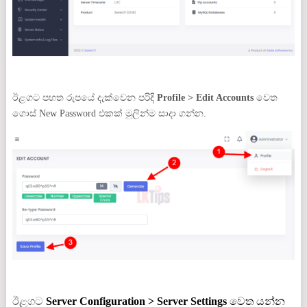
ඊළගට පහත රුපයේ දැක්වෙන පරිදි
Profile > Edit Accounts
වෙත
ගොස් New Password එකක් මුලින්ම සාදා ගන්න.
ඊළගට
Server Configuration > Server Settings
වෙත යන්න