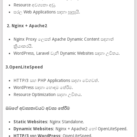
Resource අවශ්‍යතා අඩු.
සරල Web Applications සඳහා සුදුසුයි.
2. Nginx + Apache2
Nginx Proxy ලෙසත් Apache Dynamic Content සඳහාත්
ක්‍රියාකරයි.
WordPress, Laravel වැනි Dynamic Websites සඳහා උචිතය.
3.OpenLiteSpeed
HTTP/3 සහ PHP Applications සඳහා වේගවත්.
WordPress සඳහා හොඳම තේරීම.
Resource Optimization සදහා උචිතය.
ඔබගේ අවශ්‍යතාවයට අවශ්‍ය තේරීම
Static Websites
: Nginx Standalone.
Dynamic Websites
: Nginx + Apache2 හෝ OpenLiteSpeed.
HTTP/3 සහ WordPress
: OpenLiteSpeed.