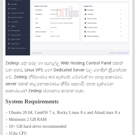
Zeslecp යනු සරල හා සැහැල්ලු Web Hosting Control Panel එකක්
වන අතර, Linux VPS හෝ Dedicated Server වල හොඳින් ක්‍රියාත්මක
වේ. Zeslecp නිර්මාණය කර ඇත්තේ, වේගවත් හා පහසු ආකාරයට
server එකක් කළමනාකරණය කිරීම සඳහායි. පහත දැක්වෙන
ආකාරයෙන් Zeslecp ස්ථාපනය කරගත හැක.
System Requirements
– Ubuntu 20.04, CentOS 7.x, Rocky Linux 8.x and AlmaLinux 8.x
– Minimum 2 GB RAM
– 10+ GB hard-drive recommended
– 1Ghz CPU