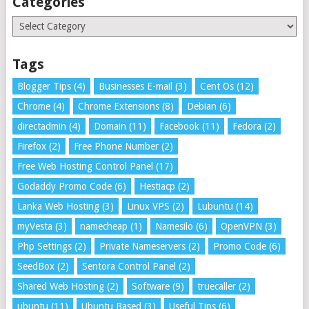
Categories
Categories
Tags
Blogger Tips
(4)
Businesses E-mail
(3)
Cent Os
(12)
Chrome
(4)
Chrome Extensions
(8)
Debian
(6)
directadmin
(4)
Domain
(11)
Facebook
(11)
Fedora
(2)
Firefox
(2)
Free Phone Number
(2)
Free Web Hosting Control Panel
(17)
Godaddy Promo Code
(6)
Hestiacp
(2)
Lanka Web Hosting
(3)
Linux VPS
(2)
Lubuntu
(14)
myVesta
(3)
namecheap
(1)
Namesilo
(6)
OpenVPN
(3)
Php Settings
(2)
Private Nameservers
(2)
Promo Code
(6)
SeedBox
(2)
Sentora Control Panel
(2)
Shared Web Hosting
(2)
Software
(9)
truecaller
(2)
ubuntu
(11)
Ubuntu Based
(3)
Useful Tips
(6)