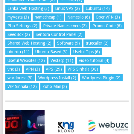
Lanka Web Hosting
(3)
Linux VPS
(2)
Lubuntu
(14)
myVesta
(3)
namecheap
(1)
Namesilo
(6)
OpenVPN
(3)
Php Settings
(2)
Private Nameservers
(2)
Promo Code
(6)
SeedBox
(2)
Sentora Control Panel
(2)
Shared Web Hosting
(2)
Software
(9)
truecaller
(2)
ubuntu
(11)
Ubuntu Based
(3)
Useful Tips
(6)
Useful Websites
(12)
Vestacp
(11)
video tutorial
(4)
vnc
(3)
VPN
(3)
VPS
(29)
VPS Sinhala
(38)
wordpress
(8)
Wordpress Install
(2)
Wordpress Plugin
(2)
WP Sinhala
(12)
Zoho Mail
(2)