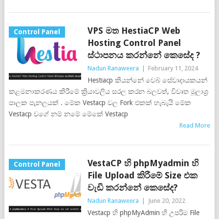
VPS මත HestiaCP Web
Control Panel
Hosting Control Panel
ස්ථාපනය කරන්නේ කෙසේද ?
Nadun Ranaweera
|
February 11, 2024
Hestiacp කියන්නේ වෙබ් සේවාදායකයන්
කළමනාකරණය කිරීමේ ක්‍රියාවලිය සරල කරන බලවත්, විවෘත මූලාශ්‍ර
පාලක පැනලයක් . මේක Vestacp වල Fork එකක් හැබැයි මේක
Vestacp වගේ නම් නමේ මේකේ Vestacp
Read More
VestaCP හි phpMyadmin හි
Control Panel
File Upload කිරීමේ Size එක
වැඩි කරන්නේ කෙසේද?
Nadun Ranaweera
|
June 20, 2022
Vestacp හි phpMyAdmin හි උපරිම File