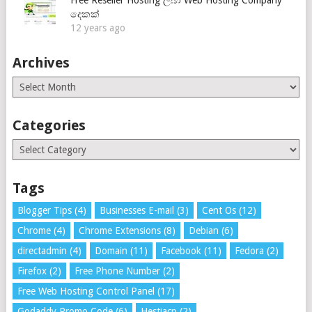
Free Reseller Hosting ලබා Web Hosting Company
දෙකක්
12 years ago
Archives
Archives
Categories
Categories
Tags
Blogger Tips
(4)
Businesses E-mail
(3)
Cent Os
(12)
Chrome
(4)
Chrome Extensions
(8)
Debian
(6)
directadmin
(4)
Domain
(11)
Facebook
(11)
Fedora
(2)
Firefox
(2)
Free Phone Number
(2)
Free Web Hosting Control Panel
(17)
Godaddy Promo Code
(6)
Hestiacp
(2)