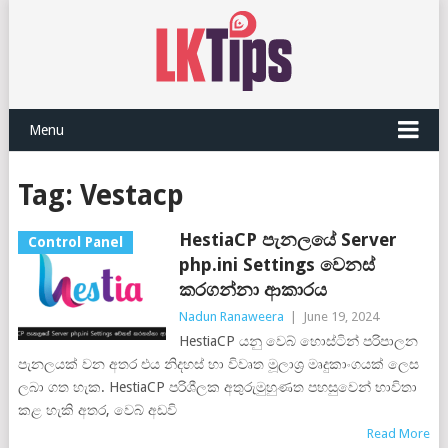
Menu
Tag:
Vestacp
HestiaCP පැනලයේ Server
Control Panel
php.ini Settings වෙනස්
කරගන්නා ආකාරය
Nadun Ranaweera
|
June 19, 2024
HestiaCP යනු වෙබ් හොස්ටින් පරිපාලන
පැනලයක් වන අතර එය නිදහස් හා විවෘත මූලාශ්‍ර මෘදුකාංගයක් ලෙස
ලබා ගත හැක. HestiaCP පරිශීලක අතුරුමුහුණත පහසුවෙන් භාවිතා
කළ හැකි අතර, වෙබ් අඩවි
Read More