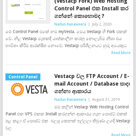
(Vestacp Fork) Web Hosting
Control Panel එක Install කර
ගන්නේ කොහොමද ?
Nadun Ranaweera
|
July 2, 2020
මේ Control Panel එකේ නම myVesta. මෙය Vestacp හි Fork එකක්
වේ. නිළ Vestacp මෑතකදී යාත්කාලීන කරනු නොලැබීම නිසා එය
භාවිතා කිරීම ආරක්ෂිත නොවේ. Vestacp පරිශීලනයට හුරු අයෙකුට
Read More
Vestacp වල FTP Account / E-
Control Panel
mail Account / Database සාදා
ගන්නා ආකාරය
Nadun Ranaweera
|
August 31, 2019
මම කලින් Vestacp Web Hosting Control
Panel එක VPS එකක Install කරගන්න ආකාරය ගැන පොස්ට් එකක්
පළ කළා ඒ පොස්ට් එක බලපු කෙනක් ඉල්ලලා තිබුණා ලගදි Vestacp
වල
Read More