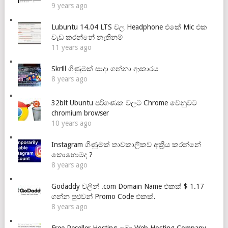
9 years ago
Lubuntu 14.04 LTS වල Headphone එකේ Mic එක
වැඩ කරන්නේ නැතිනම්
11 years ago
Skrill ගිණුමක් සාදා ගන්නා ආකාරය
8 years ago
32bit Ubuntu පරිගණක වලට Chrome වෙනුවට
chromium browser
10 years ago
Instagram ගිණුමක් තාවකාලිකව අක්‍රීය කරන්නේ
කොහොමද ?
8 years ago
Godaddy වලින් .com Domain Name එකක් $ 1.17
ගන්න පුළුවන් Promo Code එකක්.
8 years ago