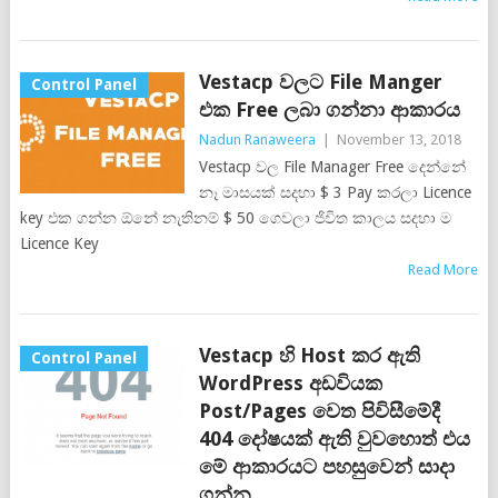
Vestacp වලට File Manger
Control Panel
එක Free ලබා ගන්නා ආකාරය
Nadun Ranaweera
|
November 13, 2018
Vestacp වල File Manager Free දෙන්නේ
නෑ මාසයක් සදහා $ 3 Pay කරලා Licence
key එක ගන්න ඕනේ නැතිනම් $ 50 ගෙවලා ජිවිත කාලය සදහා ම
Licence Key
Read More
Vestacp හි Host කර ඇති
Control Panel
WordPress අඩවියක
Post/Pages වෙත පිවිසීමේදී
404 දෝෂයක් ඇති වුවහොත් එය
මේ ආකාරයට පහසුවෙන් සාදා
ගන්න