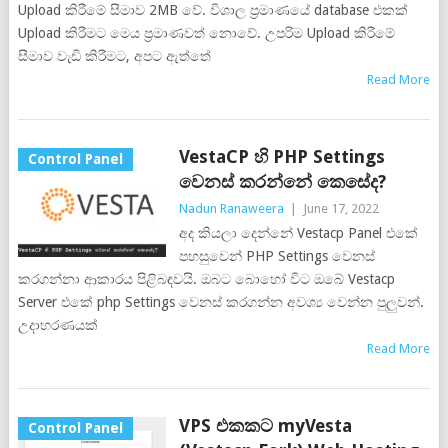
Upload කිරීමේ සීමාව 2MB වේ. විශාල ප්‍රමාණයේ database එකක්
Upload කිරීමට මෙය ප්‍රමාණවත් නොවේ. උපරිම Upload කිරීමේ
සීමාව වැඩි කිරීමට, අපට ඇත්තේ
Read More
VestaCP හි PHP Settings
Control Panel
වෙනස් කරන්නේ කෙසේද?
Nadun Ranaweera
|
June 17, 2022
අද කියලා දෙන්නේ Vestacp Panel එකේ
පහසුවෙන් PHP Settings වෙනස්
කරගන්නා ආකාරය පිළිබඳවයි. ඔබට බොහෝ විට ඔබේ Vestacp
Server එකේ php Settings වෙනස් කරගන්න අවශ්‍ය වෙන්න පුලුවන්.
උදාහරණයක්
Read More
VPS එකකට myVesta
Control Panel