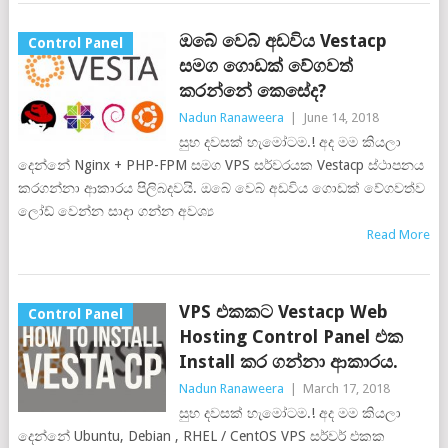
ඔබේ වෙබ් අඩවිය Vestacp
Control Panel
සමග ගොඩක් වේගවත්
කරන්නේ කෙසේද?
Nadun Ranaweera
|
June 14, 2018
සුභ දවසක් හැමෝටම.! අද මම කියලා
දෙන්නේ Nginx + PHP-FPM සමග VPS සර්වරයක Vestacp ස්ථාපනය
කරගන්නා ආකාරය පිලිබදවයි. ඔබේ වෙබ් අඩවිය ගොඩක් වේගවත්ව
ලෝඩ් වෙන්න සාදා ගන්න අවශ්‍ය
Read More
VPS එකකට Vestacp Web
Control Panel
Hosting Control Panel එක
Install කර ගන්නා ආකාරය.
Nadun Ranaweera
|
March 17, 2018
සුභ දවසක් හැමෝටම.! අද මම කියලා
දෙන්නේ Ubuntu, Debian , RHEL / CentOS VPS සර්වර් එකක