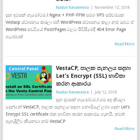
Nadun Ranaweera
|
November 12, 2018
සුභ දවසක් හැමෝටම.! Nginx + PHP-FPM සමග VPS සර්වරයක
Vestacp ස්ථාපනය කරලා එහි WordPress ස්ථාපනය කළා නම් ඔබට ඒ
WordPress අඩවියේ Post/Pages වලට පිවිසීමේදී 404 Error Page
ගැටළුවක්
Read More
VestaCP, පාලක පැනලය සදහා
Control Panel
Let’s Encrypt (SSL) භාවිතා
කරන ආකාරය
Nadun Ranaweera
|
July 12, 2018
සුභ දවසක් හැමෝටම.! මම අද කියලා
දෙන්නේ VestaCP, පාලක පැනලය සදහා නොමිලේ ලබා දෙන Let’s
Encrypt SSL certificate එක භාවිතා කරන ආකාරය ගැනයි. තවත්
පැහැදිලිව කියනවා නම් VestaCP
Read More