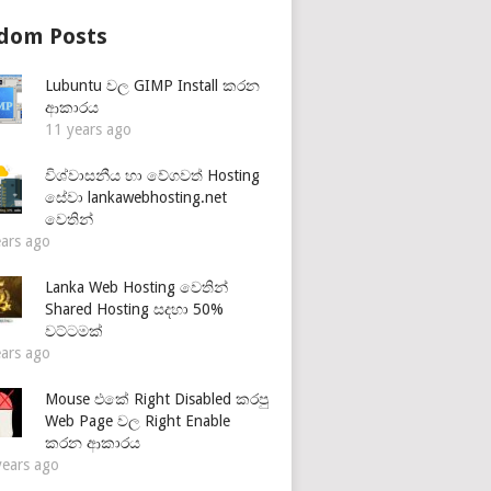
dom Posts
Lubuntu වල GIMP Install කරන
ආකාරය
11 years ago
විශ්වාසනීය හා වේගවත් Hosting
සේවා lankawebhosting.net
වෙතින්
ears ago
Lanka Web Hosting වෙතින්
Shared Hosting සදහා 50%
වට්ටමක්
ears ago
Mouse එකේ Right Disabled කරපු
Web Page වල Right Enable
කරන ආකාරය
years ago