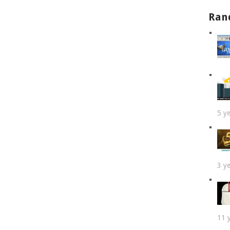
Ran
5 y
3 y
11 