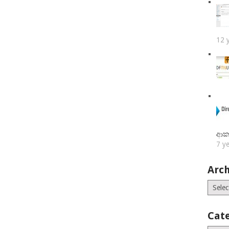
12 
ආක
7 y
Arch
Archiv
Cat