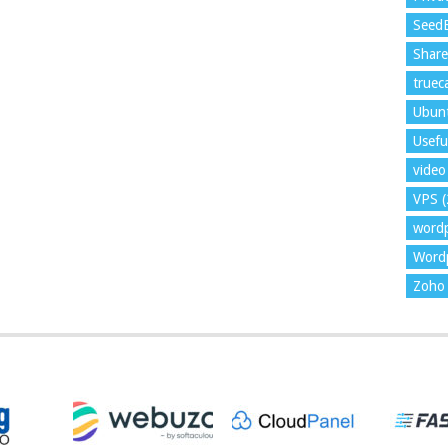
Seed
Shar
trueca
Ubun
Usefu
video 
VPS
(
word
Wordp
Zoho 