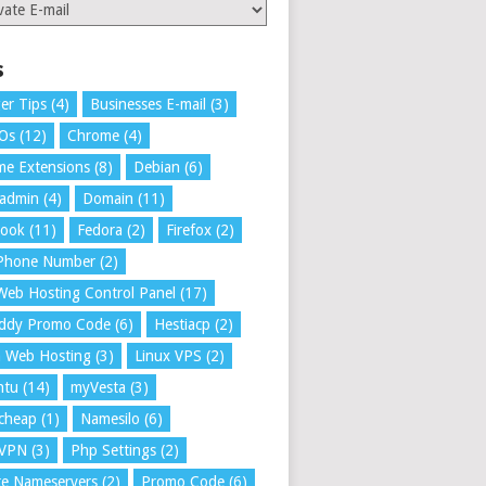
ries
s
er Tips
(4)
Businesses E-mail
(3)
 Os
(12)
Chrome
(4)
e Extensions
(8)
Debian
(6)
tadmin
(4)
Domain
(11)
book
(11)
Fedora
(2)
Firefox
(2)
 Phone Number
(2)
Web Hosting Control Panel
(17)
ddy Promo Code
(6)
Hestiacp
(2)
a Web Hosting
(3)
Linux VPS
(2)
ntu
(14)
myVesta
(3)
cheap
(1)
Namesilo
(6)
VPN
(3)
Php Settings
(2)
te Nameservers
(2)
Promo Code
(6)