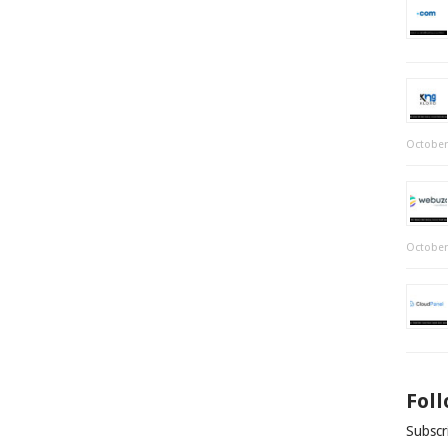
October
October
Fol
Subscri