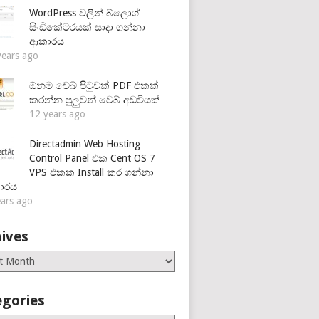
WordPress වලින් බ්ලොග්
සිංඩිකේටරයක් සාදා ගන්නා
ආකාරය
years ago
ඕනම වෙබ් පිටුවක් PDF එකක්
කරන්න පුලුවන් වෙබ් අඩවියක්
12 years ago
Directadmin Web Hosting
Control Panel එක Cent OS 7
VPS එකක Install කර ගන්නා
ාරය
ears ago
ives
es
egories