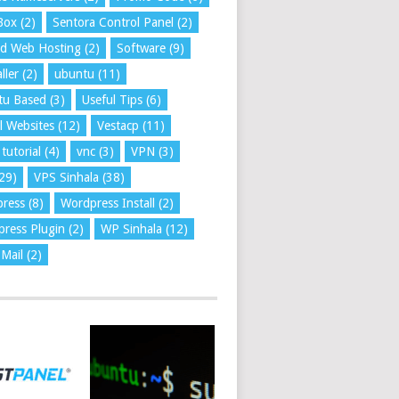
Box
(2)
Sentora Control Panel
(2)
ed Web Hosting
(2)
Software
(9)
ller
(2)
ubuntu
(11)
tu Based
(3)
Useful Tips
(6)
l Websites
(12)
Vestacp
(11)
tutorial
(4)
vnc
(3)
VPN
(3)
29)
VPS Sinhala
(38)
press
(8)
Wordpress Install
(2)
ress Plugin
(2)
WP Sinhala
(12)
Mail
(2)