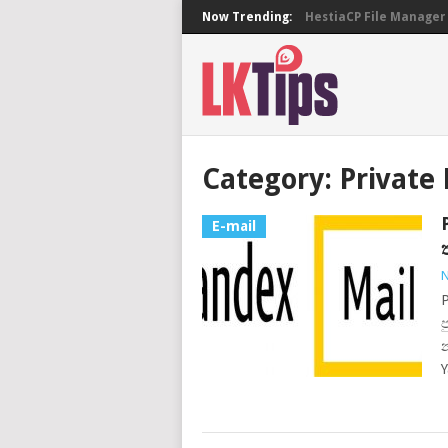
Now Trending:
HestiaCP File Manager 
Category:
Private 
E-mail
N
P
ප
න
Y