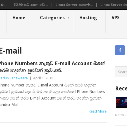
�...
$2.90 කට .com ඩො...
Linux Server එකක�...
Linux Server එ
Home
Categories
Hosting
VPS
E-mail
Phone Numbers නැතුව E-mail Account ඕනේ
තරම් හදන්න පුළුවන් ක්‍රමයක්.
adun Ranaweera
|
April 1, 2018
hone Number නැතුව E-mail Account ඕනේ තරම් හදන්න
Rece
ුළුවන් ක්‍රමයක් ගැනයි මම අද කියලා දෙන්නේ Phone Numbers
ැතුව ඕනේ තරම් E-mail Account ඕනේ තරම් හදන්න පුළුවන්
andex Mail
Read More
March 2