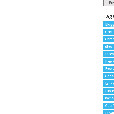
Catego
Tag
Blogg
Cent
Chrom
direc
Face
Free
Free 
Goda
Lank
Lubu
name
Open
Priva