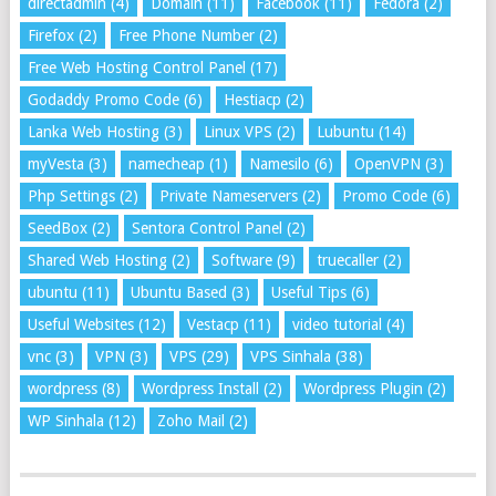
directadmin
(4)
Domain
(11)
Facebook
(11)
Fedora
(2)
Firefox
(2)
Free Phone Number
(2)
Free Web Hosting Control Panel
(17)
Godaddy Promo Code
(6)
Hestiacp
(2)
Lanka Web Hosting
(3)
Linux VPS
(2)
Lubuntu
(14)
myVesta
(3)
namecheap
(1)
Namesilo
(6)
OpenVPN
(3)
Php Settings
(2)
Private Nameservers
(2)
Promo Code
(6)
SeedBox
(2)
Sentora Control Panel
(2)
Shared Web Hosting
(2)
Software
(9)
truecaller
(2)
ubuntu
(11)
Ubuntu Based
(3)
Useful Tips
(6)
Useful Websites
(12)
Vestacp
(11)
video tutorial
(4)
vnc
(3)
VPN
(3)
VPS
(29)
VPS Sinhala
(38)
wordpress
(8)
Wordpress Install
(2)
Wordpress Plugin
(2)
WP Sinhala
(12)
Zoho Mail
(2)