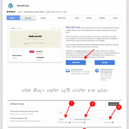
මේක කියලා දෙන්න ලේසි වෙන්න අංක දැම්මා