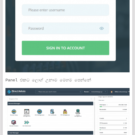
Panel එකට ලොග් උනාම මෙහම පෙන්නේ