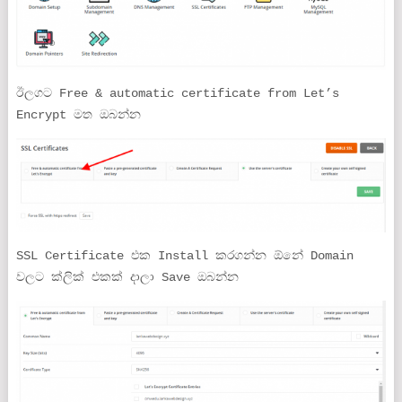
ඊලගට Free & automatic certificate from Let’s
Encrypt මත ඔබන්න
SSL Certificate එක Install කරගන්න ඕනේ Domain
වලට ක්ලික් එකක් දාලා Save ඔබන්න