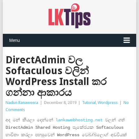
Menu
DirectAdmin වල
Softaculous වලින්
WordPress Install කර
ගන්නා ආකාරය
Nadun Ranaweera
|
December 8, 2019
|
Tutorial
,
Wordpress
|
No
Comments
අද මන් කියලා දෙන්නේ
lankawebhosting.net
වලන් ගත්
DirectAdmin Shared Hosting පැකේජයක Softaculous
භාවිතා කරලා පහසුවෙන් WordPress වෙබ්/බ්ලොග් අඩවියක්