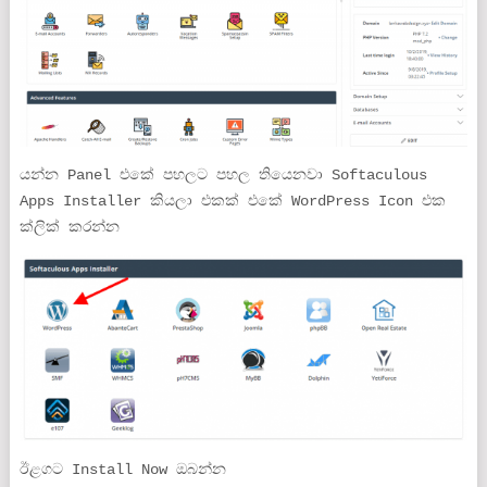
යන්න Panel එකේ පහලට පහල තියෙනවා Softaculous
Apps Installer කියලා එකක් එකේ WordPress Icon එක
ක්ලික් කරන්න
ඊළගට Install Now ඔබන්න