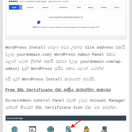
WordPress Install වෙලා ඉවර උනාම Site address එකයි
(උදා yourdomain.com) WordPress Admin Panel එකට
ලොග් වෙන ලින්ක් එකයි එනවා (උදා yourdomain.com/wp-
admin) දැන් WordPress සයිට් එකට ලොග් වෙන්න
අපි දැන් WordPress Install කරගෙන ඉවරයි.
Free SSL Certificate එක සක්‍රීය කරගන්නා ආකාරය
DirectAdmin Control Panel එකේ උඩම Account Manager
යත්තේ තියෙන SSL Certificate Icon එක මත ඔබන්න.