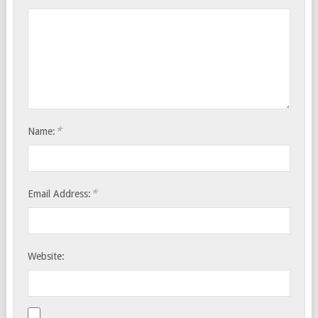
*
Name:
*
Email Address:
Website: