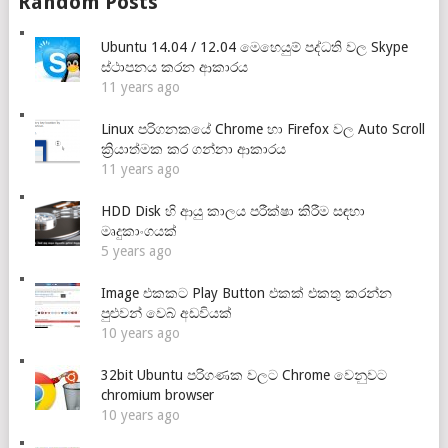
Random Posts
Ubuntu 14.04 / 12.04 මෙහෙයුම් පද්ධති වල Skype
ස්ථාපනය කරන ආකාරය
11 years ago
Linux පරිගනකයේ Chrome හා Firefox වල Auto Scroll
ක්‍රියාත්මක කර ගන්නා ආකාරය
11 years ago
HDD Disk හි ආයු කාලය පරීක්ෂා කිරීම සඳහා
මෘදුකාංගයක්
5 years ago
Image එකකට Play Button එකක් එකතු කරන්න
පුළුවන් වෙබ් අඩවියක්
10 years ago
32bit Ubuntu පරිගණක වලට Chrome වෙනුවට
chromium browser
10 years ago