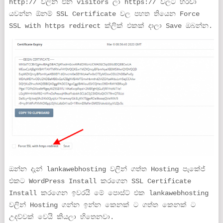
http:// වලින් එන visitors ලා https:// වලට හරවා
යවන්න ඕනම් SSL Certificate වල පහත තියෙන Force
SSL with https redirect ක්ලික් එකක් දාලා Save ඔබන්න.
ඔන්න දැන් lankawebhosting වලින් ගත්ත Hosting පැකේජ්
එකට WordPress Install කරගෙන SSL Certificate
Install කරගෙන ඉවරයි මේ පොස්ට් එක lankawebhosting
වලින් Hosting ගන්න ඉන්න කෙනක් ට ගත්ත කෙනක් ට
උදව්වක් වෙයි කියලා හිතෙනවා.