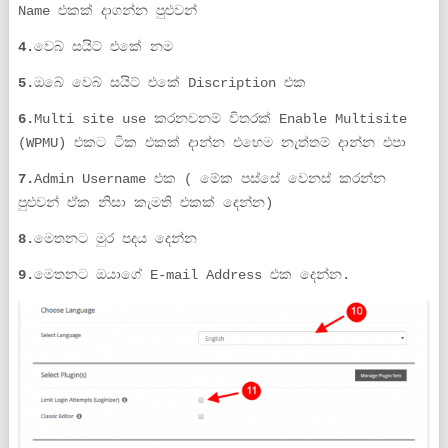
Name එකක් දාගන්න පුළුවන්
4.
වෙබ් සයිට් එකේ නම
5.
ඔබේ වෙබ් සයිට් එකේ Discription එක
6.
Multi site use කරනවනම් විතරක් Enable Multisite
(WPMU) එකට ටික එකක් දාන්න එහෙම නැත්තම් දාන්න එපා
7.
Admin Username එක ( මේක පස්සේ වෙනස් කරන්න
පුළුවන් ඒක නිසා කැමති එකක් දෙන්න)
8.
මෙතනට මුර පදය දෙන්න
9.
මෙතනට ඔයාගේ E-mail Address එක දෙන්න.