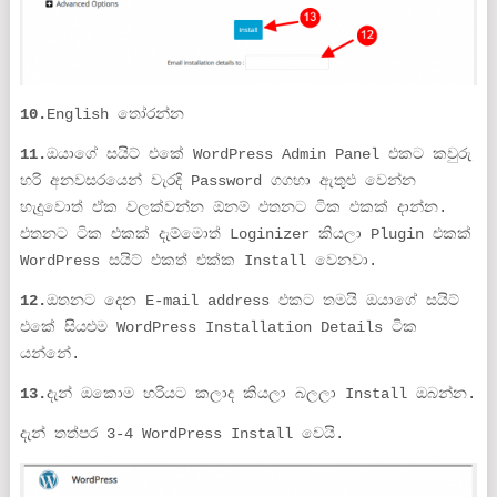
10.
English තෝරන්න
11.
ඔයාගේ සයිට් එකේ WordPress Admin Panel එකට කවුරු
හරි අනවසරයෙන් වැරදි Password ගගහා ඇතුළු වෙන්න
හැදුවොත් ඒක වලක්වන්න ඕනම් එතනට ටික එකක් දාන්න.
එතනට ටික එකක් දැම්මොත් Loginizer කියලා Plugin එකක්
WordPress සයිට් එකත් එක්ක Install වෙනවා.
12.
ඔතනට දෙන E-mail address එකට තමයි ඔයාගේ සයිට්
එකේ සියළුම WordPress Installation Details ටික
යන්නේ.
13.
දැන් ඔකොම හරියට කලාද කියලා බලලා Install ඔබන්න.
දැන් තත්පර 3-4 WordPress Install වෙයි.