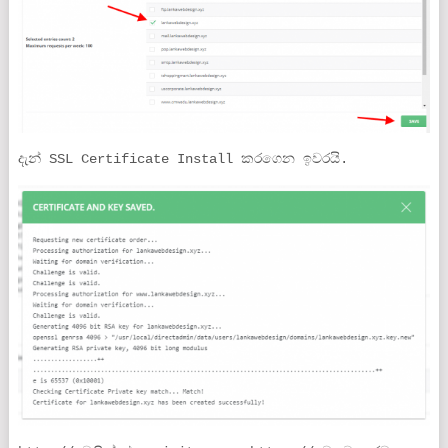
දැන් SSL Certificate Install කරගෙන ඉවරයි.