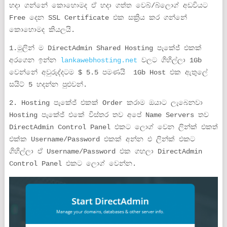
හදා ගන්නේ කොහොමද ඒ හදා ගත්ත වෙබ්/බ්ලොග් අඩවියට
Free දෙන SSL Certificate එක සක්‍රිය කර ගන්නේ
කොහොමද කියලයි.
1.මුලින් ම DirectAdmin Shared Hosting පැකේජ් එකක්
අරගෙන ඉන්න
lankawebhosting.net
වලට ගිහිල්ලා 1Gb
වෙන්නේ අවුරුද්දටම $ 5.5 පමණයි 1Gb Host එක ඇතුලේ
සයිට් 5 හදන්න පුළුවන්.
2. Hosting පැකේජ් එකක් Order කරාම ඔයාට ලැබෙනවා
Hosting පැකේජ් එකේ විස්තර තව අපේ Name Servers තව
DirectAdmin Control Panel එකට ලොග් වෙන ලින්ක් එකත්
එක්ක Username/Password එකක් අන්න එ ලින්ක් එකට
ගිහිල්ලා ඒ Username/Password එක ගහලා DirectAdmin
Control Panel එකට ලොග් වෙන්න.