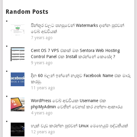
Random Posts
පින්තූර වලට පහසුවෙන් Watermarks දාන්න පුළුවන්
වෙබ් අඩවියක්
7 years ago
Cent OS 7 VPS එකක් මත Sentora Web Hosting
Control Panel එක Install කරන්නේ කෙසේද ?
9 years ago
දින 60 බලන් ඉන්නේ නැතුව Facebook Name එක මාරු
කරමු.
11 years ago
WordPress වෙබ් අඩවියක Username එක
phpMyAdmin වෙතින් වෙනස් කර ගන්නා ආකාරය
4 years ago
හැක් වැඩ කරන්න පුළුවන් Linux මෙහෙයුම් පද්ධතියක්
12 years ago