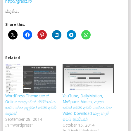
http://grabz.it/
ස්තුතිය.
Share this:
Related
WordPress Theme එකක්
YouTube, DailyMotion,
Online පහසුවෙන් නිර්මාණය
MySpace, Vimeo, ඇතුළු
කර ගන්න පුලුවන් වෙබ් අඩවි
තවත් වෙබ් අඩවි ගණනාවක
දෙකක්
Video Download කල හැකි
September 28, 2014
වෙබ් අඩවියක්
In "Wordpress"
October 15, 2014