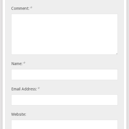
*
Comment:
*
Name:
*
Email Address:
Website: