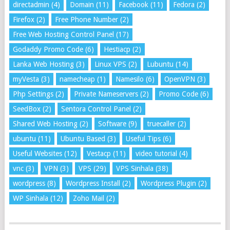
directadmin
(4)
Domain
(11)
Facebook
(11)
Fedora
(2)
Firefox
(2)
Free Phone Number
(2)
Free Web Hosting Control Panel
(17)
Godaddy Promo Code
(6)
Hestiacp
(2)
Lanka Web Hosting
(3)
Linux VPS
(2)
Lubuntu
(14)
myVesta
(3)
namecheap
(1)
Namesilo
(6)
OpenVPN
(3)
Php Settings
(2)
Private Nameservers
(2)
Promo Code
(6)
SeedBox
(2)
Sentora Control Panel
(2)
Shared Web Hosting
(2)
Software
(9)
truecaller
(2)
ubuntu
(11)
Ubuntu Based
(3)
Useful Tips
(6)
Useful Websites
(12)
Vestacp
(11)
video tutorial
(4)
vnc
(3)
VPN
(3)
VPS
(29)
VPS Sinhala
(38)
wordpress
(8)
Wordpress Install
(2)
Wordpress Plugin
(2)
WP Sinhala
(12)
Zoho Mail
(2)