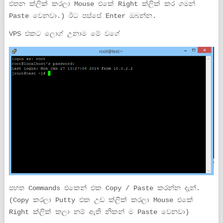
එතන ක්ලික් කරලා Mouse එකේ Right ක්ලික් කර ගමන්
Paste වෙනවා.) ඊට පස්සේ Enter ඔබන්න.
VPS එකට ලොග් උනාම මේ වගේ
පහත Commands එකෙන් එක Copy / Paste කරන්න දැන්.
(Copy කරලා Putty එක උඩ ක්ලික් කරලා Mouse එකේ
Right ක්ලික් කලා නම් ඇති නිකන් ම Paste වෙනවා)