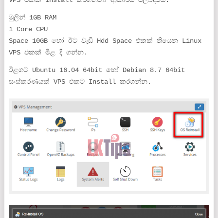
VPS එකක Install කරගන්නා ආකාරය පිලිබදවයි.
මුලින් 1GB RAM
1 Core CPU
Space 10GB හෝ ඊට වැඩි Hdd Space එකක් තියෙන Linux
VPS එකක් මිළ දී ගන්න.
ඊළගට Ubuntu 16.04 64bit හෝ Debian 8.7 64bit
සංස්කරණයක් VPS එකට Install කරගන්න.