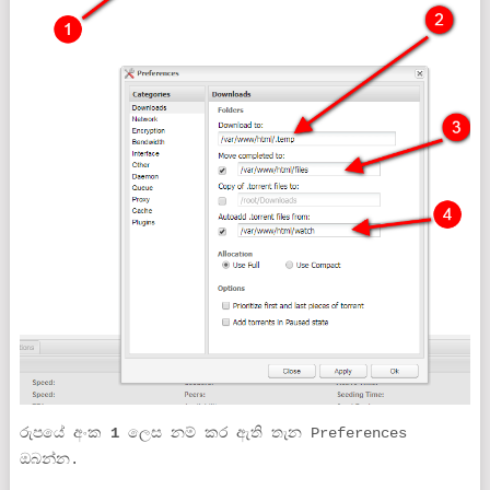
රුපයේ අංක
1
ලෙස නම් කර ඇති තැන Preferences
ඔබන්න.