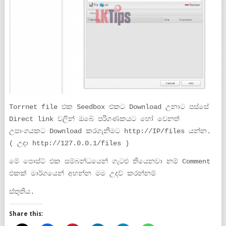
Torrnet file එක Seedbox එකට Download උනාට පස්සේ
Direct link වලින් ඔබේ පරිගණකයට හෝ වෙනත්
උපාංගයකට Download කරගැනීමට http://IP/files යන්න.
( උදා http://127.0.0.1/files )
මේ පොස්ට් එක සම්බන්ධයෙන් ගැටළු තියෙනවා නම් Comment
එකක් මාර්ගයෙන් අහන්න මම උදව් කරන්නම්
ස්තුතිය.
Share this: