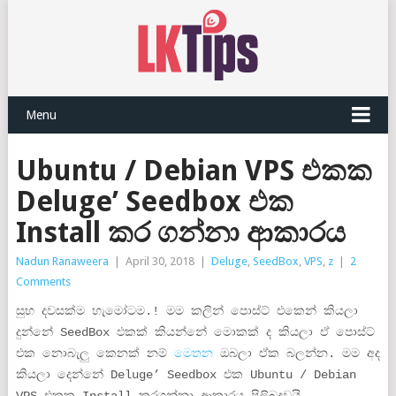
Menu
Ubuntu / Debian VPS එකක
Deluge’ Seedbox එක
Install කර ගන්නා ආකාරය
Nadun Ranaweera
|
April 30, 2018
|
Deluge
,
SeedBox
,
VPS
,
z
|
2
Comments
සුභ දවසක්ම හැමෝටම.! මම කලින් පොස්ට් එකෙන් කියලා
දුන්නේ SeedBox එකක් කියන්නේ මොකක් ද කියලා ඒ පොස්ට්
එක නොබැලු කෙනක් නම්
මෙතන
ඔබලා ඒක බලන්න. මම අද
කියලා දෙන්නේ Deluge’ Seedbox එක Ubuntu / Debian