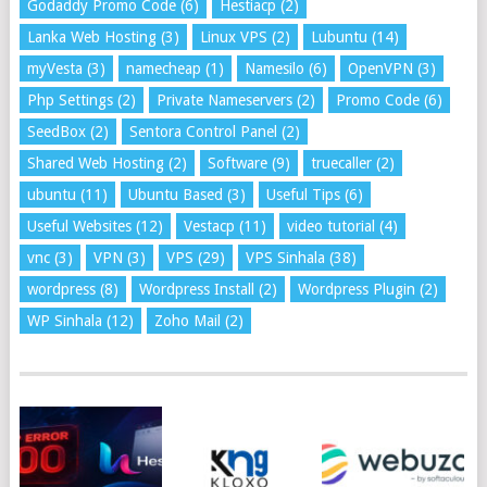
Godaddy Promo Code
(6)
Hestiacp
(2)
Lanka Web Hosting
(3)
Linux VPS
(2)
Lubuntu
(14)
myVesta
(3)
namecheap
(1)
Namesilo
(6)
OpenVPN
(3)
Php Settings
(2)
Private Nameservers
(2)
Promo Code
(6)
SeedBox
(2)
Sentora Control Panel
(2)
Shared Web Hosting
(2)
Software
(9)
truecaller
(2)
ubuntu
(11)
Ubuntu Based
(3)
Useful Tips
(6)
Useful Websites
(12)
Vestacp
(11)
video tutorial
(4)
vnc
(3)
VPN
(3)
VPS
(29)
VPS Sinhala
(38)
wordpress
(8)
Wordpress Install
(2)
Wordpress Plugin
(2)
WP Sinhala
(12)
Zoho Mail
(2)