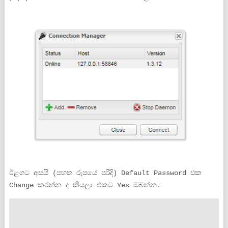
ඊළගට අසයි (පහත රුපයේ පරිදි) Default Password එක
Change කරන්න ද කියලා එකට Yes ඔබන්න.