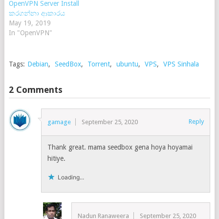
OpenVPN Server Install
කරගන්නා ආකාරය
May 19, 2019
In "OpenVPN"
Tags:
Debian
,
SeedBox
,
Torrent
,
ubuntu
,
VPS
,
VPS Sinhala
2 Comments
Reply
gamage
September 25, 2020
Thank great. mama seedbox gena hoya hoyamai
hitiye.
Loading...
Nadun Ranaweera
September 25, 2020