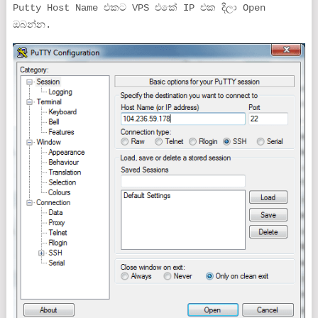
Putty Host Name එකට VPS එකේ IP එක දීලා Open
ඔබන්න.