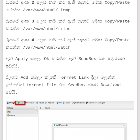
රුපයේ අංක
2
ලෙස නම් කර ඇති තැනට මේක Copy/Paste
කරන්න /var/www/html/.temp
රුපයේ අංක
3
ලෙස නම් කර ඇති තැනට මේක Copy/Paste
කරන්න /var/www/html/files
රුපයේ අංක
4
ලෙස නම් කර ඇති තැනට මෙක Copy/Paste
කරන්න /var/www/html/watch
දැන් Apply ඔබලා Ok කරන්න දැන් SeedBox එක හදාගෙන
ඉවරයි.
ඊලගට Add ඔබලා කැමති Torrnet Link දීලා බලන්න
ඉක්මනින් torrnet file එක Seedbox එකට Download
වෙයි.