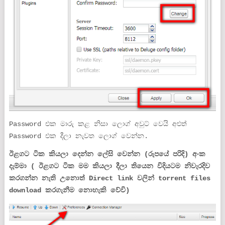
Password එක මාරු කළ නිසා ලොග් අවුට් වෙයි අළුත්
Password එක දීලා නැවත ලොග් වෙන්න.
ඊළගට ටික කියලා දෙන්න ලේසි වෙන්න (රුපයේ පරිදි) අංක
දැම්මා
( ඊළගට ටික මම කියලා දීලා තියෙන විදියටම නිවැරදිව
කරගන්න නැති උනොත් Direct link වලින් torrent files
download කරගැනීම නොහැකි වේවි)