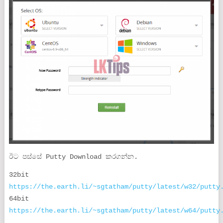
ඊට පස්සේ Putty Download කරගන්න.
32bit
https://the.earth.li/~sgtatham/putty/latest/w32/putty
64bit
https://the.earth.li/~sgtatham/putty/latest/w64/putty