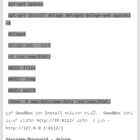
apt-get update
apt-get install deluge deluged deluge-web apache2
-y
deluged
deluge-web --fork
cd /var/www/html/
mkdir files
mkdir .temp
mkdir watch
chown -R www-data:www-data /var/www/html/
දැන් SeedBox එක Install කරගෙන ඉවරයි. SeedBox එකට
ලොග් වෙන්න http://IP:8112/ යන්න ( උදා –
http://127.0.0.1:8112/)
Username/Password
– deluge