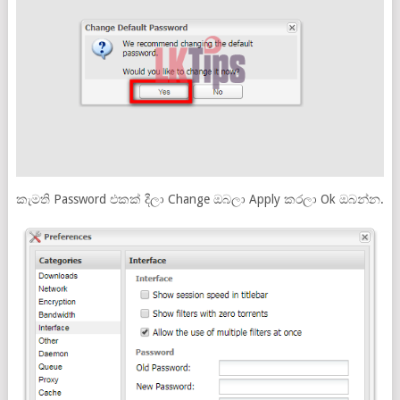
කැමති Password එකක් දීලා Change ඔබලා Apply කරලා Ok ඔබන්න.