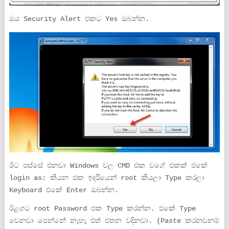
ඔය Security Alert එකට Yes ඔබන්න.
ඊට පස්සේ එනවා Windows වල CMD එක වගේ එකක් එකේ
login as: කියන එක ඉදරියෙන් root කියලා Type කරලා
Keyboard එකේ Enter ඔබන්න.
ඊළගට root Password එක Type කරන්න. එකේ Type
වෙනවා පෙන්නේ නැහැ එත් එතන වදිනවා. (Paste කරනවනම්