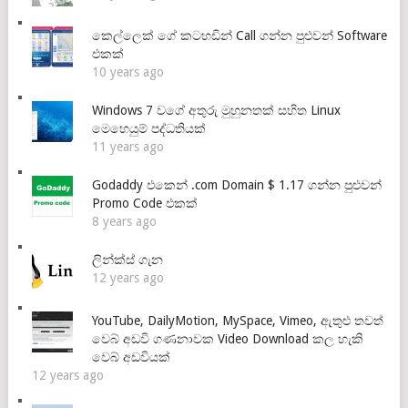
කෙල්ලෙක් ගේ කටහඩින් Call ගන්න පුළුවන් Software
එකක්
10 years ago
Windows 7 වගේ අතුරු මුහුනතක් සහිත Linux
මෙහෙයුම් පද්ධතියක්
11 years ago
Godaddy එකෙන් .com Domain $ 1.17 ගන්න පුළුවන්
Promo Code එකක්
8 years ago
ලින්ක්ස් ගැන
12 years ago
YouTube, DailyMotion, MySpace, Vimeo, ඇතුළු තවත්
වෙබ් අඩවි ගණනාවක Video Download කල හැකි
වෙබ් අඩවියක්
12 years ago