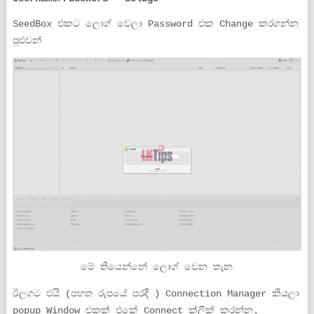
SeedBox එකට ලොග් වෙලා Password එක Change කරගන්න
පුළුවන්
මේ තියෙන්නේ ලොග් වෙන තැන
ඊලගට එයි (පහත රුපයේ පරදී ) Connection Manager කියලා
popup Window එකක් එකේ Connect ක්ලික් කරන්න.