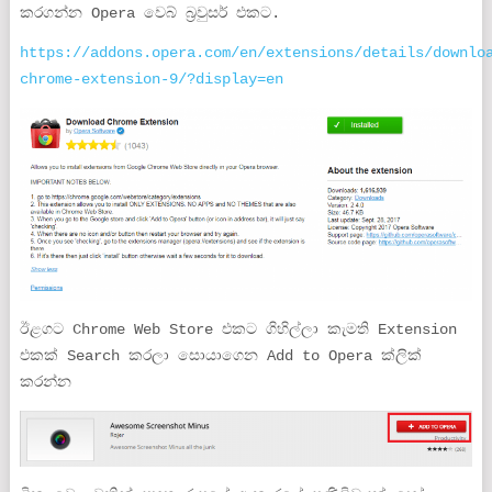
කරගන්න Opera වෙබ් බ්‍රවුසර් එකට.
https://addons.opera.com/en/extensions/details/downlo
chrome-extension-9/?display=en
ඊළගට Chrome Web Store එකට ගිහිල්ලා කැමති Extension
එකක් Search කරලා සොයාගෙන Add to Opera ක්ලික්
කරන්න