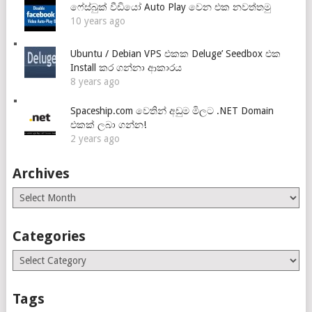
ෆේස්බුක් වීඩියෝ Auto Play වෙන එක නවත්තමු
10 years ago
Ubuntu / Debian VPS එකක Deluge’ Seedbox එක
Install කර ගන්නා ආකාරය
8 years ago
Spaceship.com වෙතින් අඩුම මිලට .NET Domain
එකක් ලබා ගන්න!
2 years ago
Archives
Archives
Categories
Categories
Tags