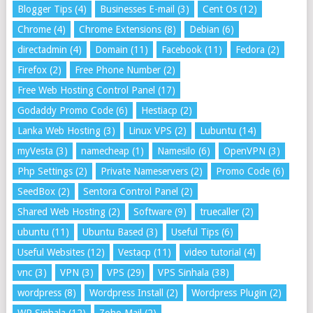
Blogger Tips
(4)
Businesses E-mail
(3)
Cent Os
(12)
Chrome
(4)
Chrome Extensions
(8)
Debian
(6)
directadmin
(4)
Domain
(11)
Facebook
(11)
Fedora
(2)
Firefox
(2)
Free Phone Number
(2)
Free Web Hosting Control Panel
(17)
Godaddy Promo Code
(6)
Hestiacp
(2)
Lanka Web Hosting
(3)
Linux VPS
(2)
Lubuntu
(14)
myVesta
(3)
namecheap
(1)
Namesilo
(6)
OpenVPN
(3)
Php Settings
(2)
Private Nameservers
(2)
Promo Code
(6)
SeedBox
(2)
Sentora Control Panel
(2)
Shared Web Hosting
(2)
Software
(9)
truecaller
(2)
ubuntu
(11)
Ubuntu Based
(3)
Useful Tips
(6)
Useful Websites
(12)
Vestacp
(11)
video tutorial
(4)
vnc
(3)
VPN
(3)
VPS
(29)
VPS Sinhala
(38)
wordpress
(8)
Wordpress Install
(2)
Wordpress Plugin
(2)