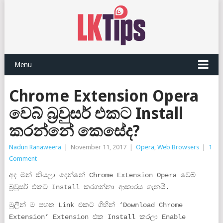
Menu
Chrome Extension Opera
වෙබ් බ්‍රවුසර් එකට Install
කරන්නේ කෙසේද?
Nadun Ranaweera
|
November 11, 2017
|
Opera
,
Web Browsers
|
1
Comment
අද මන් කියලා දෙන්නේ Chrome Extension Opera වෙබ්
බ්‍රවුසර් එකට Install කරගන්නා ආකාරය ගැනයි.
මුලින් ම පහත Link එකට ගිහින් ‘Download Chrome
Extension’ Extension එක Install කරලා Enable