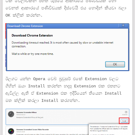
ටික වෙලාවකින් පහත රුපයේ ආකාරයේ පණිවිඩයක් හෝ
වෙනත් ආකාරයේ පණිවිඩයක් දිස්වෙයි එය හොදින් කියවා බලා
OK ක්ලික් කරන්න.
ඊලගට යන්න Opera වෙබ් බ්‍රවුසර් එකේ Extension වලට
ගිහින් ඔයා Install කරන්න හදපු Extension එක එතනට
ඇවිල්ල ඇති ඒ Extension එක ඉදිරියෙන් තියෙන Install
මත ක්ලික් කරලා Install කරගන්න.