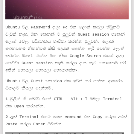
Ubuntu වල Password දාලා Pc එක ලොක් කරලා තිබුනට
වැඩක් නැහැ ඕන කෙනක් ට පුලුවන් Guest session එකෙන්
ලොග් වෙලා පරිගනකය භාවිතා කරන්න පුලුවන්. ලොක්
කරනවනම් නිකන්වත් කිසි දෙයක් ඔබන්න බැරි වෙන්න ලොක්
කරන්න ඕනේ. ඔන්න ඕක නිසා Google Search එකක් දාලා
හෙව්වා Guest session නැති කරලා දාන හැටි කොහොම හරි
ඉතින් හොයලා හොයලා හොයාගත්තා.
Ubuntu වල Guest session එක ඉවත් කර ගන්නා ආකාරය
ඔයාලට කියලා දෙන්නම්.
1.
මුලින් කී බෝඩ් එකේ CTRL + Alt + T ඔබලා Terminal
එක Open කරගන්න.
2.
දැන් Terminal එකට පහත command එක Copy කරලා අරන්
Paste කරලා Enter ඔබන්න.