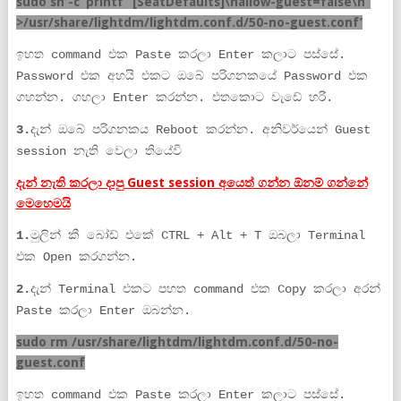
sudo sh -c ‘printf “[SeatDefaults]\nallow-guest=false\n”
>/usr/share/lightdm/lightdm.conf.d/50-no-guest.conf’
ඉහත command එක Paste කරලා Enter කලාට පස්සේ.
Password එක අහයි එකට ඔබේ පරිගනකයේ Password එක
ගහන්න. ගහලා Enter කරන්න. එතකොට වැඩේ හරි.
3.
දැන් ඔබේ පරිගනකය Reboot කරන්න. අනිවර්යෙන් Guest
session නැති වෙලා තියේවි
දැන් නැති කරලා දාපු Guest session අයෙත් ගන්න ඕනම් ගන්නේ
මෙහෙමයි
1.
මුලින් කී බෝඩ් එකේ CTRL + Alt + T ඔබලා Terminal
එක Open කරගන්න.
2.
දැන් Terminal එකට පහත command එක Copy කරලා අරන්
Paste කරලා Enter ඔබන්න.
sudo rm /usr/share/lightdm/lightdm.conf.d/50-no-
guest.conf
ඉහත command එක Paste කරලා Enter කලාට පස්සේ.