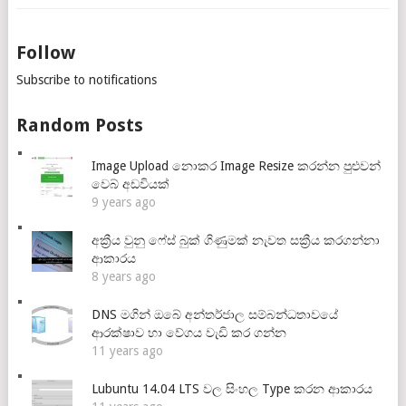
Follow
Subscribe to notifications
Random Posts
Image Upload නොකර Image Resize කරන්න පුළුවන්
වෙබ් අඩවියක්
9 years ago
අක්‍රීය වුනු ෆේස් බුක් ගිණුමක් නැවත සක්‍රීය කරගන්නා
ආකාරය
8 years ago
DNS මගින් ඔබේ අන්තර්ජාල සම්බන්ධතාවයේ
ආරක්ෂාව හා වේගය වැඩි කර ගන්න
11 years ago
Lubuntu 14.04 LTS වල සිංහල Type කරන ආකාරය