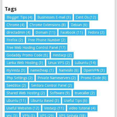
Tags
Blogger Tips
(4)
Businesses E-mail
(3)
Cent Os
(12)
Chrome
(4)
Chrome Extensions
(8)
Debian
(6)
directadmin
(4)
Domain
(11)
Facebook
(11)
Fedora
(2)
Firefox
(2)
Free Phone Number
(2)
Free Web Hosting Control Panel
(17)
Godaddy Promo Code
(6)
Hestiacp
(2)
Lanka Web Hosting
(3)
Linux VPS
(2)
Lubuntu
(14)
myVesta
(3)
namecheap
(1)
Namesilo
(6)
OpenVPN
(3)
Php Settings
(2)
Private Nameservers
(2)
Promo Code
(6)
SeedBox
(2)
Sentora Control Panel
(2)
Shared Web Hosting
(2)
Software
(9)
truecaller
(2)
ubuntu
(11)
Ubuntu Based
(3)
Useful Tips
(6)
Useful Websites
(12)
Vestacp
(11)
video tutorial
(4)
vnc
(3)
VPN
(3)
VPS
(29)
VPS Sinhala
(38)