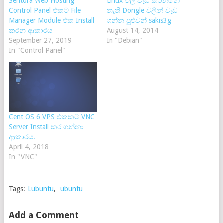
Sentora Web Hosting
Linux වල වැඩ කරන්නේ
Control Panel එකට File
නැති Dongle වලින් වැඩ
Manager Module එක Install
ගන්න පුළුවන් sakis3g
කරන ආකාරය
August 14, 2014
September 27, 2019
In "Debian"
In "Control Panel"
Cent OS 6 VPS එකකට VNC
Server Install කර ගන්නා
ආකාරය.
April 4, 2018
In "VNC"
Tags:
Lubuntu
,
ubuntu
Add a Comment