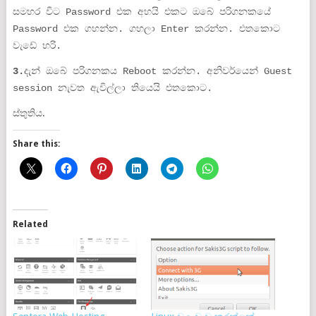
සමහර විට Password එක අහයි එකට ඔබේ පරිගනකයේ
Password එක ගහන්න. ගහලා Enter කරන්න. එතකොට
වැඩේ හරි.
3.
දැන් ඔබේ පරිගනකය Reboot කරන්න. අනිවර්යෙන් Guest
session නැවත ඇවිල්ලා තියෙයි එතකොට.
ස්තුතිය.
Share this:
Related