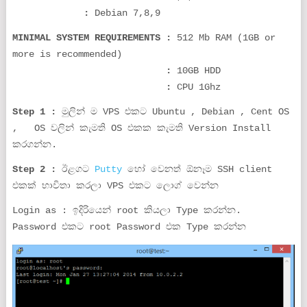
:
Debian 7,8,9
MINIMAL SYSTEM REQUIREMENTS :
512 Mb RAM (1GB or
more is recommended)
:
10GB HDD
:
CPU 1Ghz
Step 1 :
මුලින් ම VPS එකට Ubuntu , Debian , Cent OS
, OS වලින් කැමති OS එකක කැමති Version Install
කරගන්න.
Step 2 :
ඊළගට
Putty
හෝ වෙනත් ඕනෑම SSH client
එකක් භාවිතා කරලා VPS එකට ලොග් වෙන්න
Login as : ඉදිරියෙන් root කියලා Type කරන්න.
Password එකට root Password එක Type කරන්න