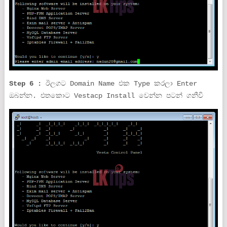
Step 6 :
ඊලගට Domain Name එක Type කරලා Enter
ඔබන්න. එතකොට Vestacp Install වෙන්න පටන් ගනීවි