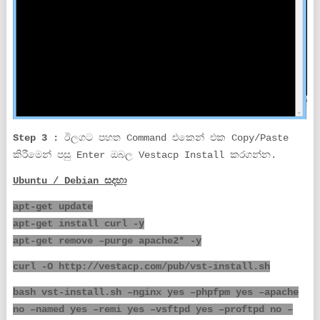
Step 3 :
ඊලගට පහත Command එකෙන් එක Copy/Paste
කිරීමෙන් පසු Enter ඔබල Vestacp Install කරගන්න.
Ubuntu / Debian සදහා
apt-get update
apt-get install curl -y
apt-get remove –purge apache2* -y
curl -O http://vestacp.com/pub/vst-install.sh
bash vst-install.sh –nginx yes –phpfpm yes –apache
no –named yes –remi yes –vsftpd yes –proftpd no –