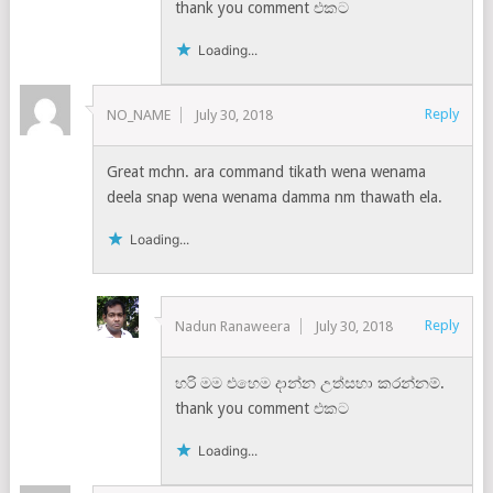
thank you comment එකට
Loading...
Reply
NO_NAME
July 30, 2018
Great mchn. ara command tikath wena wenama
deela snap wena wenama damma nm thawath ela.
Loading...
Reply
Nadun Ranaweera
July 30, 2018
හරි මම එහෙම දාන්න උත්සහා කරන්නම්.
thank you comment එකට
Loading...