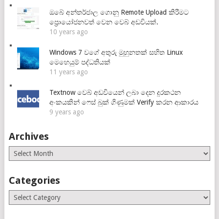
ඔබේ අන්තර්ජාල ගොනු Remote Upload කිරීමට
ප්‍රොයෝජනවත් වෙන වෙබ් අඩවියක්.
10 years ago
Windows 7 වගේ අතුරු මුහුනතක් සහිත Linux
මෙහෙයුම් පද්ධතියක්
11 years ago
Textnow වෙබ් අඩවියෙන් ලබා දෙන දුරකථන
අංකයකින් ෆෙස් බුක් ගිණුමක් Verify කරන ආකාරය
9 years ago
Archives
Archives
Categories
Categories