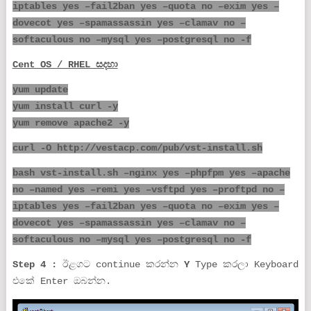
iptables yes –fail2ban yes –quota no –exim yes –
dovecot yes –spamassassin yes –clamav no –
softaculous no –mysql yes –postgresql no -f
Cent OS / RHEL සදහා
yum update
yum install curl -y
yum remove apache2 -y
curl -O http://vestacp.com/pub/vst-install.sh
bash vst-install.sh –nginx yes –phpfpm yes –apache
no –named yes –remi yes –vsftpd yes –proftpd no –
iptables yes –fail2ban yes –quota no –exim yes –
dovecot yes –spamassassin yes –clamav no –
softaculous no –mysql yes –postgresql no -f
Step 4 :
ඊළගට continue කරන්න
Y
Type කරලා Keyboard
එකේ Enter ඔබන්න.