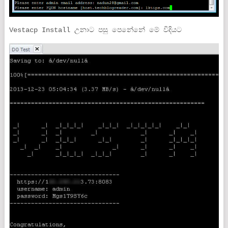
Vestacp Install උනාට පසු පෙනේනේ මේ විදියට