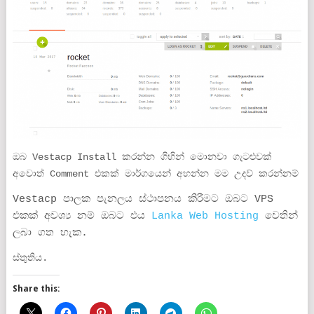
ඔබ Vestacp Install කරන්න ගිහින් මොනවා ගැටළුවක්
අවොත් Comment එකක් මාර්ගයෙන් අහන්න මම උදව් කරන්නම්
Vestacp පාලක පැනලය ස්ථාපනය කිරීමට ඔබට VPS
එකක් අවශ්‍ය නම් ඔබට එය
Lanka Web Hosting
වෙතින්
ලබා ගත හැක.
ස්තුතිය.
Share this: