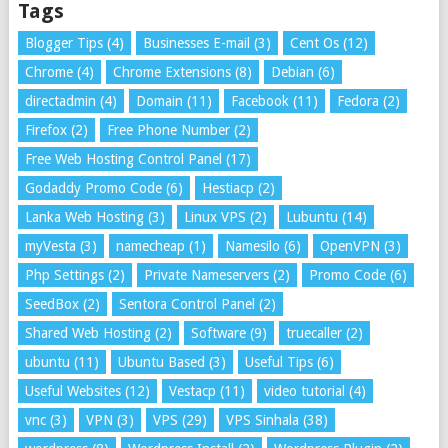
Tags
Blogger Tips
(4)
Businesses E-mail
(3)
Cent Os
(12)
Chrome
(4)
Chrome Extensions
(8)
Debian
(6)
directadmin
(4)
Domain
(11)
Facebook
(11)
Fedora
(2)
Firefox
(2)
Free Phone Number
(2)
Free Web Hosting Control Panel
(17)
Godaddy Promo Code
(6)
Hestiacp
(2)
Lanka Web Hosting
(3)
Linux VPS
(2)
Lubuntu
(14)
myVesta
(3)
namecheap
(1)
Namesilo
(6)
OpenVPN
(3)
Php Settings
(2)
Private Nameservers
(2)
Promo Code
(6)
SeedBox
(2)
Sentora Control Panel
(2)
Shared Web Hosting
(2)
Software
(9)
truecaller
(2)
ubuntu
(11)
Ubuntu Based
(3)
Useful Tips
(6)
Useful Websites
(12)
Vestacp
(11)
video tutorial
(4)
vnc
(3)
VPN
(3)
VPS
(29)
VPS Sinhala
(38)