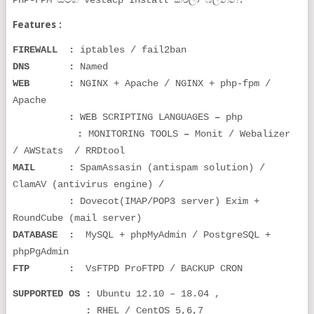
PHP-FPM සමග Vestacp Install කරලා බලන්න.
Features :
FIREWALL :
iptables / fail2ban
DNS :
Named
WEB :
NGINX + Apache / NGINX + php-fpm /
Apache
:
WEB SCRIPTING LANGUAGES
–
php
:
MONITORING TOOLS
–
Monit /
Webalizer
/
AWStats
/
RRDtool
MAIL :
SpamAssasin (antispam solution) /
ClamAV (antivirus engine) /
:
Dovecot(IMAP/POP3 server) Exim +
RoundCube (mail server)
DATABASE :
MySQL + phpMyAdmin / PostgreSQL +
phpPgAdmin
FTP :
VsFTPD ProFTPD / BACKUP CRON
SUPPORTED OS :
Ubuntu 12.10 – 18.04 ,
:
RHEL / CentOS 5,6,7