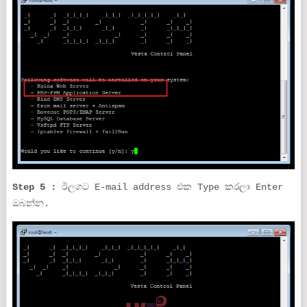
Step 5 :
ඊලගට E-mail address එක Type කරලා Enter
ඔබන්න.