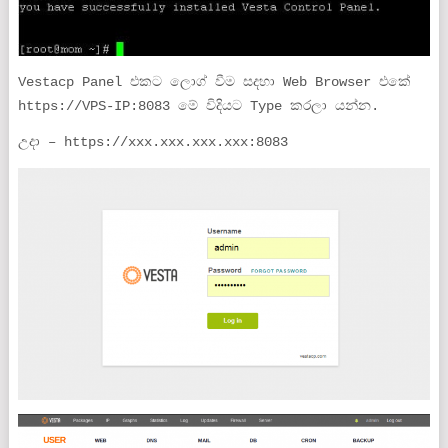
Vestacp Panel එකට ලොග් වීම සදහා Web Browser එකේ
https://VPS-IP:8083 මේ විදියට Type කරලා යන්න.
උදා – https://xxx.xxx.xxx.xxx:8083