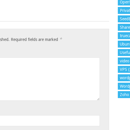
Open
Priva
Seed
Shar
trueca
*
ished.
Required fields are marked
Ubun
Usefu
video 
VPS
(
word
Wordp
Zoho 