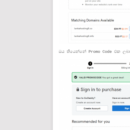
ඔය තියෙන්නේ Promo Code එක ලබා 