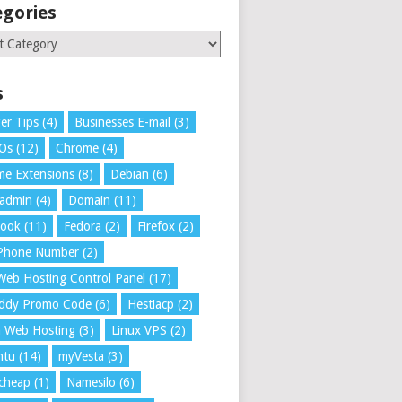
egories
ries
s
er Tips
(4)
Businesses E-mail
(3)
 Os
(12)
Chrome
(4)
e Extensions
(8)
Debian
(6)
tadmin
(4)
Domain
(11)
book
(11)
Fedora
(2)
Firefox
(2)
 Phone Number
(2)
Web Hosting Control Panel
(17)
ddy Promo Code
(6)
Hestiacp
(2)
a Web Hosting
(3)
Linux VPS
(2)
ntu
(14)
myVesta
(3)
cheap
(1)
Namesilo
(6)