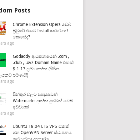
dom Posts
Chrome Extension Opera වෙබ්
බ්‍රවුසර් එකට Install කරන්නේ
කෙසේද?
ears ago
Godaddy ආයතනයෙන් .com ,
.club , .xyz Domain Name එකක්
$ 1.17 ලබා ගන්න (සීමිත
ලයකට පමණයි)
ears ago
පින්තූර වලට පහසුවෙන්
Watermarks දාන්න පුළුවන් වෙබ්
අඩවියක්
ears ago
Ubuntu 18.04 LTS VPS එකක්
මත OpenVPN Server ස්ථාපනය
කරගන්නා ආකාරය