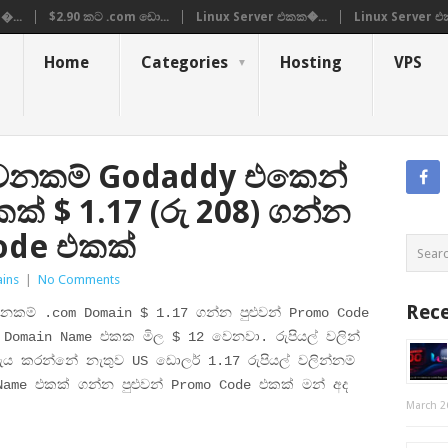
�...
$2.90 කට .com ඩො...
Linux Server එකක�...
Linux Server එ
Home
Categories
Hosting
VPS
වෙනකම් Godaddy එකෙන්
් $ 1.17 (රු 208) ගන්න
Code එකක්
ins
|
No Comments
Rece
නකම් .com Domain $ 1.17 ගන්න පුළුවන් Promo Code
 Domain Name එකක මිල $ 12 වෙනවා. රුපියල් වලින්
ැය කරන්නේ නැතුව US ඩොලර් 1.17 රුපියල් වලින්නම්
Name එකක් ගන්න පුළුවන් Promo Code එකක් මන් අද
March 2