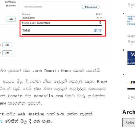
8 y
මෙ
9 y
න්න පුළුවන් එක .com Domain Name එකක් පමණයි.
අඩුවට මිළ දී ගන්න නිසා දෙවැනි අවුරුද්ද සදහා Rnew
ක් වැඩි වෙයි ඒක නිසා දෙවැනි අවුරුද්දට මාසයකට
ී ගත් Domain එක namesilo.com එකට මාරු කරගන්න
2 y
w කරගන්න පුළුවන්.
Arch
ort සමග Web Hosting හෝ VPS ගන්න තැනක්
Archiv
t
වෙතින් මිල දී ගත හැක.