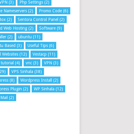
VPN
(3)
Php Settings
(2)
te Nameservers
(2)
Promo Code
(6)
Box
(2)
Sentora Control Panel
(2)
ed Web Hosting
(2)
Software
(9)
ller
(2)
ubuntu
(11)
tu Based
(3)
Useful Tips
(6)
l Websites
(12)
Vestacp
(11)
tutorial
(4)
vnc
(3)
VPN
(3)
29)
VPS Sinhala
(38)
press
(8)
Wordpress Install
(2)
ress Plugin
(2)
WP Sinhala
(12)
Mail
(2)