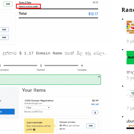
Ran
9 y
දුන්නාම $ 1.17 Domain Name එකේ මිල අඩු වෙලා.
කා
5 y
7 y