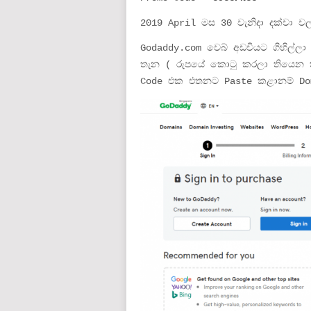
2019 April මස 30 වැනිදා දක්වා වලං
Godaddy.com වෙබ් අඩවියට ගිහිල්
තැන ( රුපයේ කොටු කරලා තියෙන ත
Code එක එතනට Paste කළානම් Dom