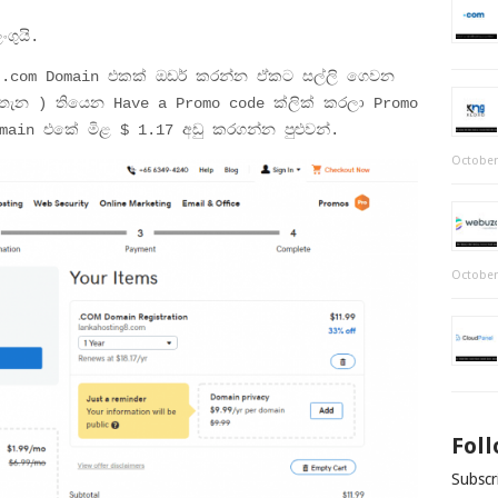
ගුයි.
ලා .com Domain එකක් ඔඩර් කරන්න ඒකට සල්ලි ගෙවන
ැන ) තියෙන Have a Promo code ක්ලික් කරලා Promo
ain එකේ මිළ $ 1.17 අඩු කරගන්න පුළුවන්.
October
October
Fol
Subscri