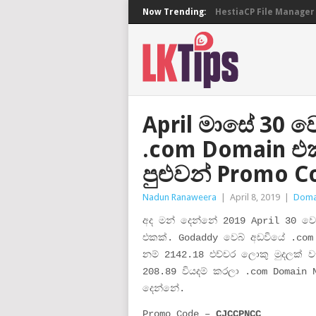
Now Trending:
HestiaCP File Manager 
April මාසේ 30 
.com Domain එකක
පුළුවන් Promo 
Nadun Ranaweera
|
April 8, 2019
|
Doma
අද මන් දෙන්නේ 2019 April 30 වෙ
එකක්. Godaddy වෙබ් අඩවියේ .com
නම් 2142.18 එච්චර ලොකු මුදලක් ව
208.89 වියදම් කරලා .com Domain 
දෙන්නේ.
Promo Code –
CJCCPNCC