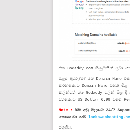
එක Godaddy.com ගිණුමකින් ලබා ග
පළමු අවුරුද්දේ මේ Domain Name එක 
කරනකොට Domain Name එකේ මිළ ටික
කලින්වත් ඔබ Godaddy වලින් මිළ ද
එතකොට US Dollar 6.99 වගේ Rene
Note :
ඔබ අඩු මිලකට 24/7 Supp
සොයනවා නම්
lankawebhosting.ne
ස්තුතිය.