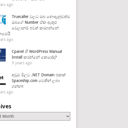
ears ago
Truecaller වලට ඔබ නොදැනුවත්ම
ඔබගේ Number ඒක ඇතුළු
වෙලානම් ඉවත් කරගන්නේ
හමෙයි
ears ago
Cpanel හි WordPress Manual
Install කරන්නේ කෙසේද?
9 years ago
අඩුම මිලට .NET Domain එකක්
Spaceship.com වෙතින් ලබා
ගන්න!
ears ago
ives
es