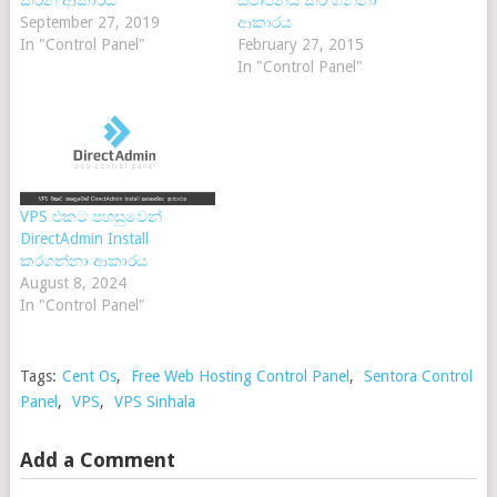
September 27, 2019
ආකාරය
In "Control Panel"
February 27, 2015
In "Control Panel"
VPS එකට පහසුවෙන්
DirectAdmin Install
කරගන්නා ආකාරය
August 8, 2024
In "Control Panel"
Tags:
Cent Os
,
Free Web Hosting Control Panel
,
Sentora Control
Panel
,
VPS
,
VPS Sinhala
Add a Comment