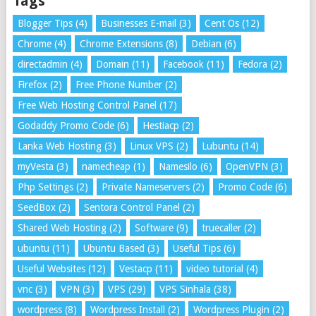
Tags
Blogger Tips
(4)
Businesses E-mail
(3)
Cent Os
(12)
Chrome
(4)
Chrome Extensions
(8)
Debian
(6)
directadmin
(4)
Domain
(11)
Facebook
(11)
Fedora
(2)
Firefox
(2)
Free Phone Number
(2)
Free Web Hosting Control Panel
(17)
Godaddy Promo Code
(6)
Hestiacp
(2)
Lanka Web Hosting
(3)
Linux VPS
(2)
Lubuntu
(14)
myVesta
(3)
namecheap
(1)
Namesilo
(6)
OpenVPN
(3)
Php Settings
(2)
Private Nameservers
(2)
Promo Code
(6)
SeedBox
(2)
Sentora Control Panel
(2)
Shared Web Hosting
(2)
Software
(9)
truecaller
(2)
ubuntu
(11)
Ubuntu Based
(3)
Useful Tips
(6)
Useful Websites
(12)
Vestacp
(11)
video tutorial
(4)
vnc
(3)
VPN
(3)
VPS
(29)
VPS Sinhala
(38)
wordpress
(8)
Wordpress Install
(2)
Wordpress Plugin
(2)