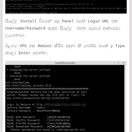
සියල්ල Install වීමෙන් පසු Panel එකේ Login URL එක
Username/Password ඇතුළු සියල්ල පහත රුපයේ ආකාරයට
ලැබෙනවා.
ඊළගට VPS එක Reboot කිරීම සදහා කී බෝර්ඩ් එකේ y Type
කරලා Enter ඔබන්න.