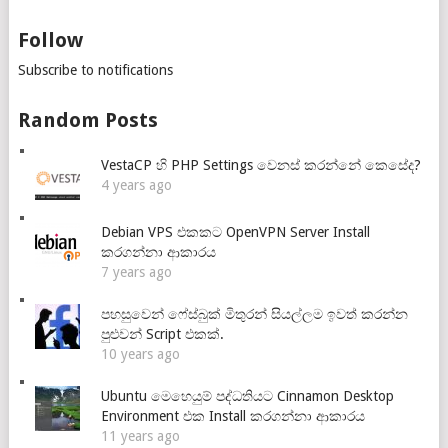
Follow
Subscribe to notifications
Random Posts
VestaCP හි PHP Settings වෙනස් කරන්නේ කෙසේද?
4 years ago
Debian VPS එකකට OpenVPN Server Install
කරගන්නා ආකාරය
7 years ago
පහසුවෙන් ෆේස්බුක් මිතුරන් සියල්ලම ඉවත් කරන්න
පුළුවන් Script එකක්.
10 years ago
Ubuntu මෙහෙයුම් පද්ධතියට Cinnamon Desktop
Environment එක Install කරගන්නා ආකාරය
11 years ago