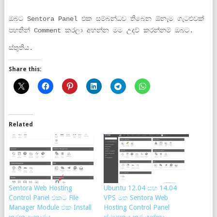
ඔබට Sentora Panel එක සම්බන්ධව තිබෙන ඕනෑම ගැටළුවක්
පහතින් Comment කරලා අහන්න මම උදව් කරන්නම් ඔබට.
ස්තුතිය.
Share this:
Related
Sentora Web Hosting
Ubuntu 12.04 සහ 14.04
Control Panel එකට File
VPS මත Sentora Web
Manager Module එක Install
Hosting Control Panel
කරන ආකාරය
ස්ථාපනය කර ගන්නා