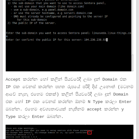
Accept කරන්න හෝ කලින් පියවරේදී ලබා දුන් Domain එක
IP එක වෙනස් කරන්න පහත රුපයේ පරිදි දිස් උනොත් (මටනම්
ආවේ නැහැ එහෙම එකක්) කලින් පියවරේදී ලබා දුන් Domain
එක හෝ IP එක වෙනස් කරන්න ඕනම් N Type කරලා Enter
ඔබන්න. එහෙම අවශ්‍යතාවයක් නැතිනම් accept කරන්න y
Type කරලා Enter ඔබන්න.