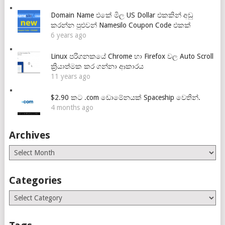
Domain Name එකේ මිල US Dollar එකකින් අඩු
කරන්න පුළුවන් Namesilo Coupon Code එකක්
6 years ago
Linux පරිගනකයේ Chrome හා Firefox වල Auto Scroll
ක්‍රියාත්මක කර ගන්නා ආකාරය
11 years ago
$2.90 කට .com ඩොමේනයක් Spaceship වෙතින්.
4 months ago
Archives
Archives
Categories
Categories