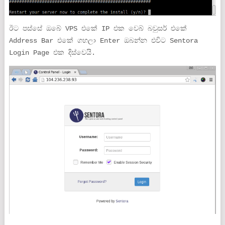
ඊට පස්සේ ඔබේ VPS එකේ IP එක වෙබ් බවුසර් එකේ
Address Bar එකේ ගහලා Enter ඔබන්න එවිට Sentora
Login Page එක දිස්වෙයි.