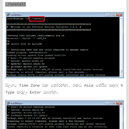
./install
ඊලගට Time Zone එක තෝරන්න. එකට Asia තේරීම සදහා 5
Type කරලා Enter ඔබන්න.