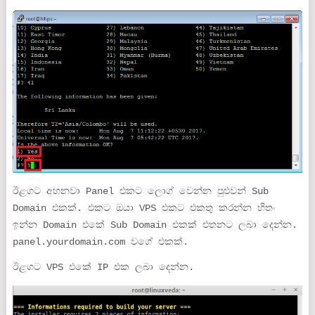
ඊළගට අහනවා Panel එකට ලොග් වෙන්න පුළුවන් Sub
Domain එකක්. එකට ඔයා VPS එකට එකතු කරන්න හිතං
ඉන්න Domain එකේ Sub Domain එකක් එතනට ලබා දෙන්න.
panel.yourdomain.com වගේ එකක්.
ඊළගට VPS එකේ IP එක ලබා දෙන්න.