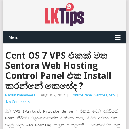
Menu
Cent OS 7 VPS එකක් මත
Sentora Web Hosting
Control Panel එක Install
කරන්නේ කෙසේද ?
Nadun Ranaweera
|
August 7, 2017
|
Control Panel
,
Sentora
,
VPS
|
No Comments
ඔබ VPS (Virtual Private Server) එකක වෙබ් අඩවියක්
Host කිරීමට බලාපොරොත්තු වන්නේ නම්, ඔබට අවශ්‍ය වන
පළමු දෙය Web Hosting පාලන පැනලයකි . සෙන්ටෝරා යනු