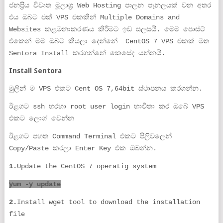
ජනප්‍රිය විවෘත මූලාශ්‍ර Web Hosting පාලන පැනලයක් වන අතර
එය ඔබට එක් VPS එකකින් Multiple Domains and
Websites කළමනාකරණය කිරීමට ඉඩ සලසයි. මෙම පොස්ට්
එකෙන් මම ඔබට කියලා දෙන්නේ CentOS 7 VPS එකක් මත
Sentora Install කරගන්නේ කෙසේද යන්නයි.
Install Sentora
මුලින් ම VPS එකට Cent OS 7,64bit ස්ථාපනය කරගන්න.
ඊළගට ssh හරහා root user login භාවිතා කර ඔබේ VPS
එකට ලොග් වෙන්න
ඊළගට පහත Command Terminal එකට පිලිවලෙන්
Copy/Paste කරලා Enter Key එක ඔබන්න.
1.
Update the CentOS 7 operatig system
yum -y update
2.
Install wget tool to download the installation
file