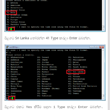
ඊළගට Sri Lanka තෝරන්න 41 Type කරලා Enter ඔබන්න.
ඊළගට එකට Yes කිරීම සදහා 1 Type කරලා Enter ඔබන්න.