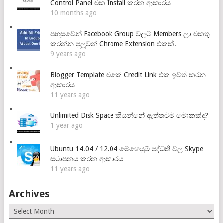
Control Panel එක Install කරන ආකාරය
10 months ago
පහසුවෙන් Facebook Group වලට Members ලා එකතු
කරන්න පුලුවන් Chrome Extension එකක්.
9 years ago
Blogger Template එකේ Credit Link එක ඉවත් කරන
ආකාරය
11 years ago
Unlimited Disk Space කියන්නේ ඇත්තටම මොකක්ද?
1 year ago
Ubuntu 14.04 / 12.04 මෙහෙයුම් පද්ධති වල Skype
ස්ථාපනය කරන ආකාරය
11 years ago
Archives
Archives