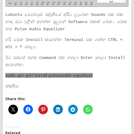
Lubuntu මෙහෙයුම් පද්දතියේ අපිට ලැබෙන Sounds එක එක
නාද රටා වලින් අහන්න පුලුවන් Software එකක් මේක. මේක
නම Pulse Audio Equalizer
හරි මේක Install කරගන්න Terminal එක ගන්න CTRL +
Alt + T ඔබලා.
ඊට පස්සේ පහත Command එක ගහලා Enter ඔබලා Install
කරගන්න.
sudo apt-get install pulseaudio-equalizer
ස්තුතිය.
Share this:
Related