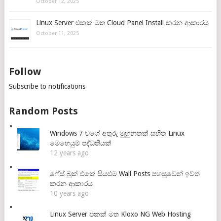
October 12, 2025
Linux Server එකක් මත Cloud Panel Install කරන ආකාරය
October 11, 2025
Follow
Subscribe to notifications
Random Posts
Windows 7 වගේ අතුරු මුහුනතක් සහිත Linux
මෙහෙයුම් පද්ධතියක්
12 years ago
ෆේස් බුක් එකේ සියළුම Wall Posts පහසුවෙන් ඉවත්
කරන ආකාරය
10 years ago
Linux Server එකක් මත Kloxo NG Web Hosting