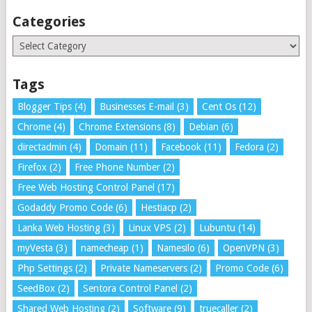
Categories
Categories
Tags
Blogger Tips
(4)
Businesses E-mail
(3)
Cent Os
(12)
Chrome
(4)
Chrome Extensions
(8)
Debian
(6)
directadmin
(4)
Domain
(11)
Facebook
(11)
Fedora
(2)
Firefox
(2)
Free Phone Number
(2)
Free Web Hosting Control Panel
(17)
Godaddy Promo Code
(6)
Hestiacp
(2)
Lanka Web Hosting
(3)
Linux VPS
(2)
Lubuntu
(14)
myVesta
(3)
namecheap
(1)
Namesilo
(6)
OpenVPN
(3)
Php Settings
(2)
Private Nameservers
(2)
Promo Code
(6)
SeedBox
(2)
Sentora Control Panel
(2)
Shared Web Hosting
(2)
Software
(9)
truecaller
(2)