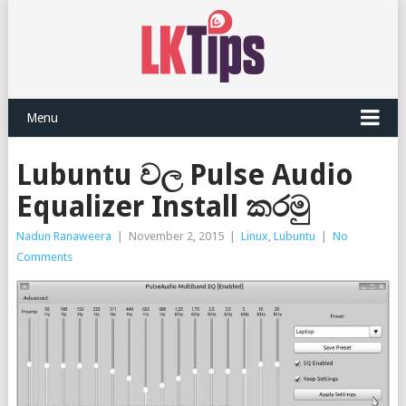
Menu
Lubuntu වල Pulse Audio
Equalizer Install කරමු
Nadun Ranaweera
|
November 2, 2015
|
Linux
,
Lubuntu
|
No
Comments