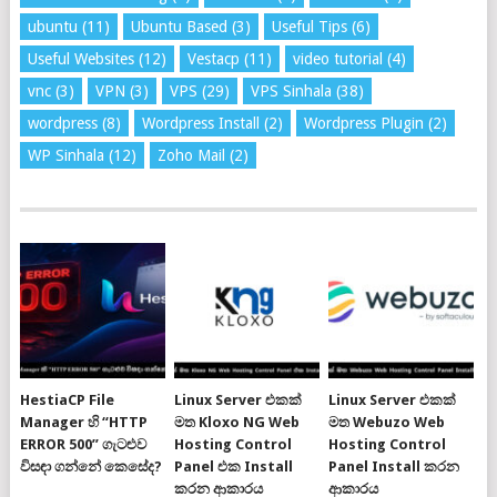
ubuntu
(11)
Ubuntu Based
(3)
Useful Tips
(6)
Useful Websites
(12)
Vestacp
(11)
video tutorial
(4)
vnc
(3)
VPN
(3)
VPS
(29)
VPS Sinhala
(38)
wordpress
(8)
Wordpress Install
(2)
Wordpress Plugin
(2)
WP Sinhala
(12)
Zoho Mail
(2)
HestiaCP File
Linux Server එකක්
Linux Server එකක්
Manager හි “HTTP
මත Kloxo NG Web
මත Webuzo Web
ERROR 500” ගැටළුව
Hosting Control
Hosting Control
විසඳා ගන්නේ කෙසේද?
Panel එක Install
Panel Install කරන
කරන ආකාරය
ආකාරය