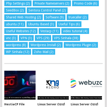
Php Settings
(2)
Private Nameservers
(2)
Promo Code
(6)
SeedBox
(2)
Sentora Control Panel
(2)
Shared Web Hosting
(2)
Software
(9)
truecaller
(2)
ubuntu
(11)
Ubuntu Based
(3)
Useful Tips
(6)
Useful Websites
(12)
Vestacp
(11)
video tutorial
(4)
vnc
(3)
VPN
(3)
VPS
(29)
VPS Sinhala
(38)
wordpress
(8)
Wordpress Install
(2)
Wordpress Plugin
(2)
WP Sinhala
(12)
Zoho Mail
(2)
HestiaCP File
Linux Server එකක්
Linux Server එකක්