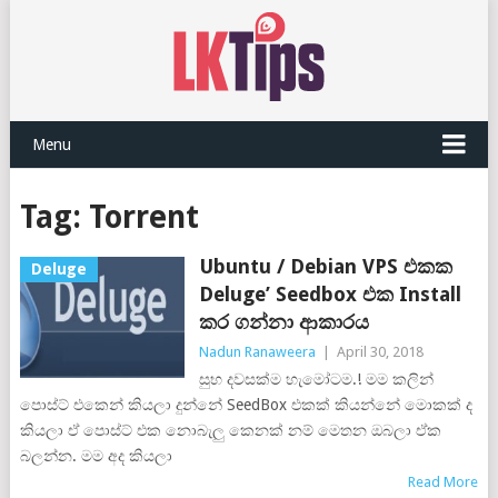
Menu
Tag:
Torrent
Ubuntu / Debian VPS එකක
Deluge
Deluge’ Seedbox එක Install
කර ගන්නා ආකාරය
Nadun Ranaweera
|
April 30, 2018
සුභ දවසක්ම හැමෝටම.! මම කලින්
පොස්ට් එකෙන් කියලා දුන්නේ SeedBox එකක් කියන්නේ මොකක් ද
කියලා ඒ පොස්ට් එක නොබැලු කෙනක් නම් මෙතන ඔබලා ඒක
බලන්න. මම අද කියලා
Read More