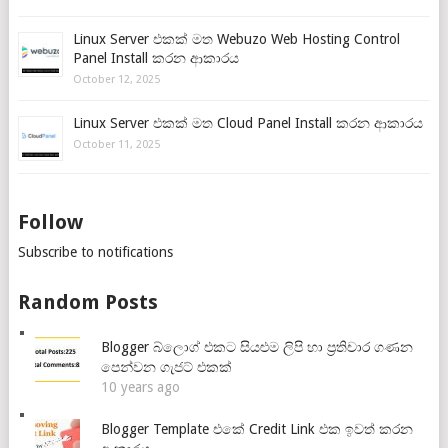
Linux Server එකක් මත Webuzo Web Hosting Control
Panel Install කරන ආකාරය
October 12, 2025
Linux Server එකක් මත Cloud Panel Install කරන ආකාරය
October 11, 2025
Follow
Subscribe to notifications
Random Posts
Blogger බ්ලොග් එකට සියළුම ලිපි හා ප්‍රතිචාර ගණන
පෙන්වන ගැජට් එකක්
10 years ago
Blogger Template එකේ Credit Link එක ඉවත් කරන