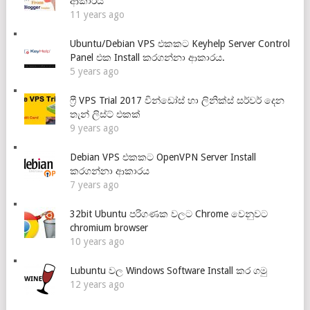
ආකාරය
11 years ago
Ubuntu/Debian VPS එකකට Keyhelp Server Control
Panel එක Install කරගන්නා ආකාරය.
5 years ago
ෆ්‍රී VPS Trial 2017 වින්ඩෝස් හා ලිනික්ස් සර්වර් දෙන
තැන් ලිස්ට් එකක්
9 years ago
Debian VPS එකකට OpenVPN Server Install
කරගන්නා ආකාරය
7 years ago
32bit Ubuntu පරිගණක වලට Chrome වෙනුවට
chromium browser
10 years ago
Lubuntu වල Windows Software Install කර ගමු
12 years ago