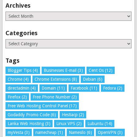
Archives
Archives
Categories
Categories
Tags
Blogger Tips
(4)
Businesses E-mail
(3)
Cent Os
(12)
Chrome
(4)
Chrome Extensions
(8)
Debian
(6)
directadmin
(4)
Domain
(11)
Facebook
(11)
Fedora
(2)
Firefox
(2)
Free Phone Number
(2)
Free Web Hosting Control Panel
(17)
Godaddy Promo Code
(6)
Hestiacp
(2)
Lanka Web Hosting
(3)
Linux VPS
(2)
Lubuntu
(14)
myVesta
(3)
namecheap
(1)
Namesilo
(6)
OpenVPN
(3)