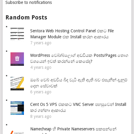
Subscribe to notifications
Random Posts
Sentora Web Hosting Control Panel එකට File
Manager Module එක Install කරන ආකාරය
7 years ago
WordPress වෙබ්/බ්ලොග් අඩවියක Posts/Pages තොග
වශයෙන් ඉවත් කරන්නේ කෙසේද?
4 years ago
ඔබේ වෙබ් අඩවිය බිද වැටී ඇති ඇති බව එසැනින් දැනුම්
දෙන සේවාවක්
6 years ago
Cent Os 5 VPS එකකට VNC Server පහසුවෙන් Install
කර ගන්නා ආකාරය
8 years ago
Namecheap හි Private Nameservers සකසන්නේ