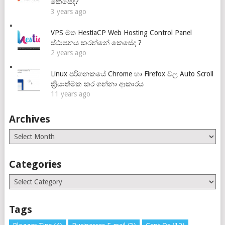
කෙසේද?
3 years ago
VPS මත HestiaCP Web Hosting Control Panel
ස්ථාපනය කරන්නේ කෙසේද ?
2 years ago
Linux පරිගනකයේ Chrome හා Firefox වල Auto Scroll
ක්‍රියාත්මක කර ගන්නා ආකාරය
11 years ago
Archives
Archives
Categories
Categories
Tags