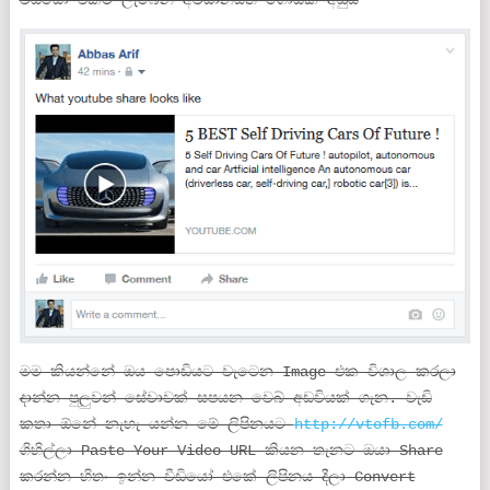
මම කියන්නේ ඔය පොඩියට වැටෙන Image එක විශාල කරලා
දාන්න පුලුවන් සේවාවක් සපයන වෙබ් අඩවියක් ගැන. වැඩි
කතා ඕනේ නැහැ යන්න මේ ලිපිනයට
http://vtofb.com/
ගිහිල්ලා Paste Your Video URL කියන තැනට ඔයා Share
කරන්න හිතං ඉන්න වීඩියෝ එකේ ලිපිනය දීලා Convert