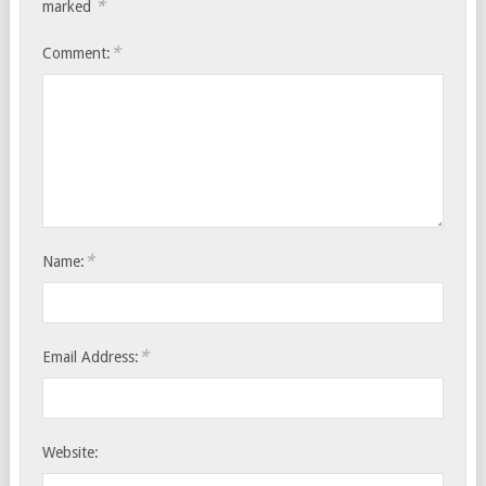
*
marked
*
Comment:
*
Name:
*
Email Address:
Website: