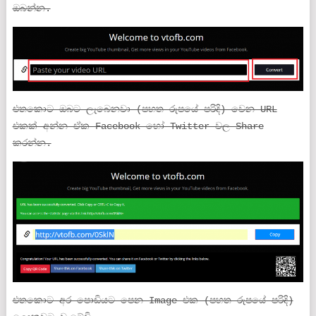
ඔබන්න.
එතකොට ඔබට ලැබෙනවා (පහත රුපයේ පරිදි) වෙන URL
එකක් අන්න ඒක Facebook හෝ Twitter වල Share
කරන්න.
එතකොට අර පොඩියට පෙන Image එක (පහත රුපයේ පරිදි)