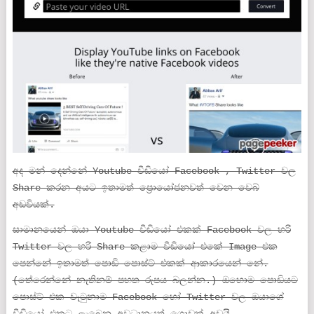
අද මන් දෙන්නේ Youtube වීඩියෝ Facebook , Twitter වල
Share කරන අයට ඉතාමත් ප්‍රොයෝජනවත් වෙන වෙබ්
අඩවියක්.
සාමානයෙන් ඔයා Youtube වීඩියෝ එකක් Facebook වල හරි
Twitter වල හරි Share කළාම වීඩියෝ එකේ Image එක
පෙන්නේ ඉතාමත් පොඩි පොස්ට් එකක් ආකාරයෙන් නේ.
(තේරෙන්නේ නැතිනම් පහත රුපය බලන්න.) ඔහොම පොඩියට
පොස්ට් එක වැටුනාම Facebook හෝ Twitter වල ඔයාගේ
වීඩියෝ එකට ලැබෙන අවධානයත් ගොඩක් අඩුයි