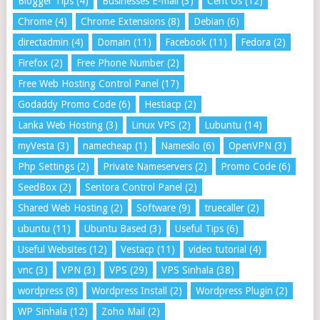
Blogger Tips
(4)
Businesses E-mail
(3)
Cent Os
(12)
Chrome
(4)
Chrome Extensions
(8)
Debian
(6)
directadmin
(4)
Domain
(11)
Facebook
(11)
Fedora
(2)
Firefox
(2)
Free Phone Number
(2)
Free Web Hosting Control Panel
(17)
Godaddy Promo Code
(6)
Hestiacp
(2)
Lanka Web Hosting
(3)
Linux VPS
(2)
Lubuntu
(14)
myVesta
(3)
namecheap
(1)
Namesilo
(6)
OpenVPN
(3)
Php Settings
(2)
Private Nameservers
(2)
Promo Code
(6)
SeedBox
(2)
Sentora Control Panel
(2)
Shared Web Hosting
(2)
Software
(9)
truecaller
(2)
ubuntu
(11)
Ubuntu Based
(3)
Useful Tips
(6)
Useful Websites
(12)
Vestacp
(11)
video tutorial
(4)
vnc
(3)
VPN
(3)
VPS
(29)
VPS Sinhala
(38)
wordpress
(8)
Wordpress Install
(2)
Wordpress Plugin
(2)
WP Sinhala
(12)
Zoho Mail
(2)