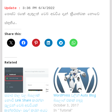
Update :
3:36 PM 6/4/2022
පොස්ට් එකේ ඇතුලත් වෙබ් අඩවිය දැන් ක්‍රියාත්මක නොවේ
ස්තුතිය.
Share this:
Related
සමාජ ජාල වල බ්ලොක්
WordPress වලින් Auto Blog
නොවී Link Share කරන්න
බ්ලොග් එකක් හදමු
පුලුවන් වෙබ් අඩවියක්
October 3, 2017
(අන්තර්ජාල මුදල් කරන අයට
In "Tutorial"