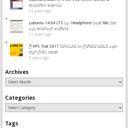
කරගන්නා ආකාරය
12 years ago
Lubuntu 14.04 LTS වල Headphone එකේ Mic එක
වැඩ කරන්නේ නැතිනම්
11 years ago
ෆ්‍රී VPS Trial 2017 වින්ඩෝස් හා ලිනික්ස් සර්වර් දෙන
තැන් ලිස්ට් එකක්
9 years ago
Archives
Archives
Categories
Categories
Tags