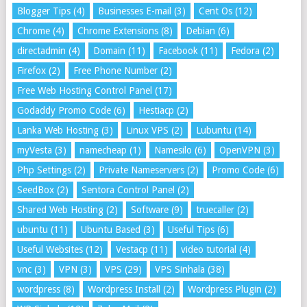
Blogger Tips
(4)
Businesses E-mail
(3)
Cent Os
(12)
Chrome
(4)
Chrome Extensions
(8)
Debian
(6)
directadmin
(4)
Domain
(11)
Facebook
(11)
Fedora
(2)
Firefox
(2)
Free Phone Number
(2)
Free Web Hosting Control Panel
(17)
Godaddy Promo Code
(6)
Hestiacp
(2)
Lanka Web Hosting
(3)
Linux VPS
(2)
Lubuntu
(14)
myVesta
(3)
namecheap
(1)
Namesilo
(6)
OpenVPN
(3)
Php Settings
(2)
Private Nameservers
(2)
Promo Code
(6)
SeedBox
(2)
Sentora Control Panel
(2)
Shared Web Hosting
(2)
Software
(9)
truecaller
(2)
ubuntu
(11)
Ubuntu Based
(3)
Useful Tips
(6)
Useful Websites
(12)
Vestacp
(11)
video tutorial
(4)
vnc
(3)
VPN
(3)
VPS
(29)
VPS Sinhala
(38)
wordpress
(8)
Wordpress Install
(2)
Wordpress Plugin
(2)