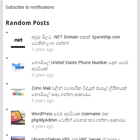
Subscribe to notifications
Random Posts
අඩුම මිලට .NET Domain එකක් Spaceship.com
වෙතින් ලබා ගන්න!
2 years ago
නොමිලේ United States Phone Number දෙන වෙබ්
අඩවියක්
9 years ago
Zoho Mail වලින් ව්‍යාපාරික විද්යුත් තැපැල් ලිපිනයක්
නොමිලේ සාදා ගන්නා ආකාරය.
9 years ago
WordPress වෙබ් අඩවියක Username එක
phpMyAdmin වෙතින් වෙනස් කර ගන්නා ආකාරය
4 years ago
Ubuntu/Debian VPS මත VNC Server ස්ථාපනය