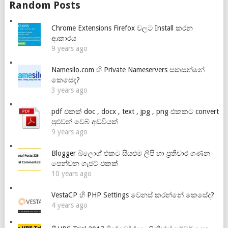
Random Posts
Chrome Extensions Firefox වලට Install කරන
ආකාරය
9 years ago
Namesilo.com හි Private Nameservers සකසන්නේ
කෙසේද?
3 years ago
pdf එකක් doc , docx , text , jpg , png එකකට convert
පුළුවන් වෙබ් අඩවියක්
9 years ago
Blogger බ්ලොග් එකට සියළුම ලිපි හා ප්‍රතිචාර ගණන
පෙන්වන ගැජට් එකක්
10 years ago
VestaCP හි PHP Settings වෙනස් කරන්නේ කෙසේද?
4 years ago