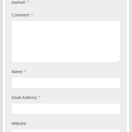
*
marked
*
Comment:
*
Name:
*
Email Address:
Website: