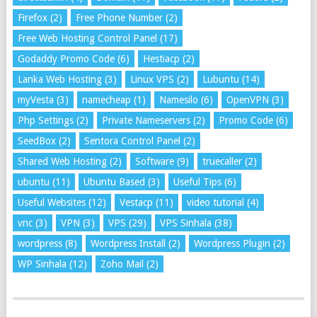
Firefox
(2)
Free Phone Number
(2)
Free Web Hosting Control Panel
(17)
Godaddy Promo Code
(6)
Hestiacp
(2)
Lanka Web Hosting
(3)
Linux VPS
(2)
Lubuntu
(14)
myVesta
(3)
namecheap
(1)
Namesilo
(6)
OpenVPN
(3)
Php Settings
(2)
Private Nameservers
(2)
Promo Code
(6)
SeedBox
(2)
Sentora Control Panel
(2)
Shared Web Hosting
(2)
Software
(9)
truecaller
(2)
ubuntu
(11)
Ubuntu Based
(3)
Useful Tips
(6)
Useful Websites
(12)
Vestacp
(11)
video tutorial
(4)
vnc
(3)
VPN
(3)
VPS
(29)
VPS Sinhala
(38)
wordpress
(8)
Wordpress Install
(2)
Wordpress Plugin
(2)
WP Sinhala
(12)
Zoho Mail
(2)