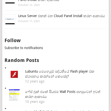
October 12, 2025
Linux Server එකක් මත Cloud Panel Install කරන ආකාරය
October 11, 2025
Follow
Subscribe to notifications
Random Posts
Lubuntu මෙහෙයුම් පද්ධතියේ Flash player එක
ස්ථාපනය කරන්නේ කෙසේද?
12 years ago
ෆේස් බුක් එකේ සියළුම Wall Posts පහසුවෙන් ඉවත්
කරන ආකාරය
10 years ago