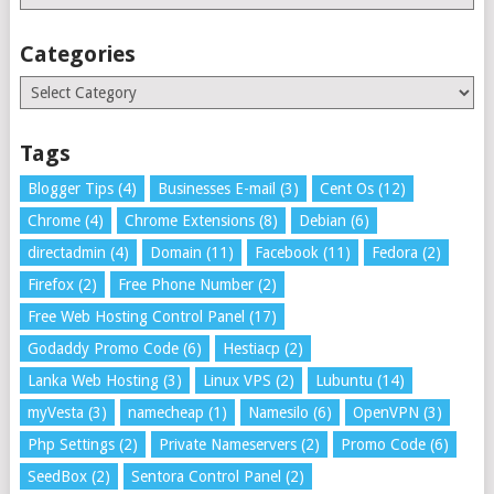
Categories
Categories
Tags
Blogger Tips
(4)
Businesses E-mail
(3)
Cent Os
(12)
Chrome
(4)
Chrome Extensions
(8)
Debian
(6)
directadmin
(4)
Domain
(11)
Facebook
(11)
Fedora
(2)
Firefox
(2)
Free Phone Number
(2)
Free Web Hosting Control Panel
(17)
Godaddy Promo Code
(6)
Hestiacp
(2)
Lanka Web Hosting
(3)
Linux VPS
(2)
Lubuntu
(14)
myVesta
(3)
namecheap
(1)
Namesilo
(6)
OpenVPN
(3)
Php Settings
(2)
Private Nameservers
(2)
Promo Code
(6)
SeedBox
(2)
Sentora Control Panel
(2)