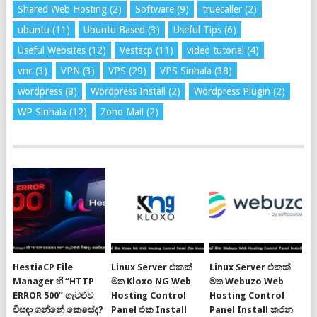
Shared Web Hosting
(2)
Software
(9)
truecaller
(2)
ubuntu
(11)
Ubuntu Based
(3)
Useful Tips
(6)
Useful Websites
(12)
Vestacp
(11)
video tutorial
(4)
vnc
(3)
VPN
(3)
VPS
(29)
VPS Sinhala
(38)
wordpress
(8)
Wordpress Install
(2)
Wordpress Plugin
(2)
WP Sinhala
(12)
Zoho Mail
(2)
HestiaCP File
Linux Server එකක්
Linux Server එකක්
Manager හි “HTTP
මත Kloxo NG Web
මත Webuzo Web
ERROR 500” ගැටළුව
Hosting Control
Hosting Control
විසඳා ගන්නේ කෙසේද?
Panel එක Install
Panel Install කරන