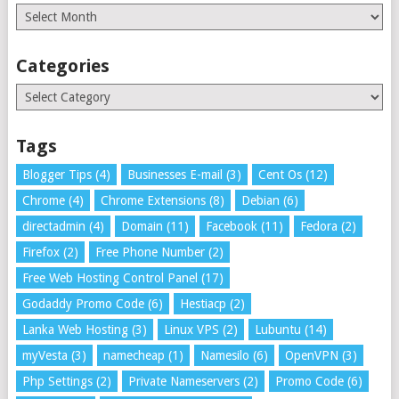
Archives
Categories
Categories
Tags
Blogger Tips
(4)
Businesses E-mail
(3)
Cent Os
(12)
Chrome
(4)
Chrome Extensions
(8)
Debian
(6)
directadmin
(4)
Domain
(11)
Facebook
(11)
Fedora
(2)
Firefox
(2)
Free Phone Number
(2)
Free Web Hosting Control Panel
(17)
Godaddy Promo Code
(6)
Hestiacp
(2)
Lanka Web Hosting
(3)
Linux VPS
(2)
Lubuntu
(14)
myVesta
(3)
namecheap
(1)
Namesilo
(6)
OpenVPN
(3)
Php Settings
(2)
Private Nameservers
(2)
Promo Code
(6)