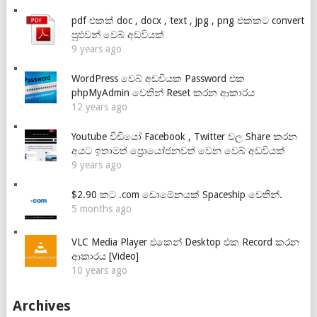
pdf එකක් doc , docx , text , jpg , png එකකට convert
පුළුවන් වෙබ් අඩවියක්
9 years ago
WordPress වෙබ් අඩවියක Password එක
phpMyAdmin වෙතින් Reset කරන ආකාරය
12 years ago
Youtube වීඩියෝ Facebook , Twitter වල Share කරන
අයට ඉතාමත් ප්‍රොයෝජනවත් වෙන වෙබ් අඩවියක්
9 years ago
$2.90 කට .com ඩොමේනයක් Spaceship වෙතින්.
5 months ago
VLC Media Player එකෙන් Desktop එක Record කරන
ආකාරය [Video]
10 years ago
Archives