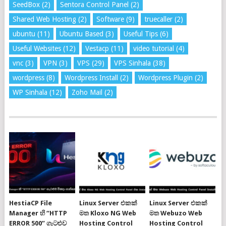
SeedBox
(2)
Sentora Control Panel
(2)
Shared Web Hosting
(2)
Software
(9)
truecaller
(2)
ubuntu
(11)
Ubuntu Based
(3)
Useful Tips
(6)
Useful Websites
(12)
Vestacp
(11)
video tutorial
(4)
vnc
(3)
VPN
(3)
VPS
(29)
VPS Sinhala
(38)
wordpress
(8)
Wordpress Install
(2)
Wordpress Plugin
(2)
WP Sinhala
(12)
Zoho Mail
(2)
HestiaCP File
Linux Server එකක්
Linux Server එකක්
Manager හි “HTTP
මත Kloxo NG Web
මත Webuzo Web
ERROR 500” ගැටළුව
Hosting Control
Hosting Control