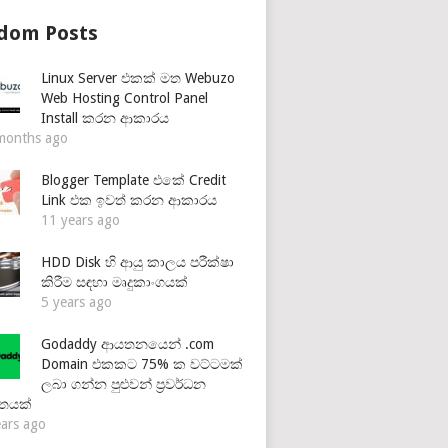
dom Posts
Linux Server එකක් මත Webuzo
Web Hosting Control Panel
Install කරන ආකාරය
months ago
Blogger Template එකේ Credit
Link එක ඉවත් කරන ආකාරය
11 years ago
HDD Disk හි ආයු කාලය පරීක්ෂා
කිරීම සඳහා මෘදුකාංගයක්
5 years ago
Godaddy ආයතනයෙන් .com
Domain එකකට 75% ක වට්ටමක්
ලබා ගන්න පුළුවන් ප්‍රවර්ධන
තයක්
ears ago