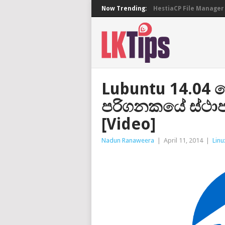
Now Trending:
HestiaCP File Manager 
Lubuntu 14.04 ම
පරිගනකයේ ස්ථා
[Video]
Nadun Ranaweera
|
April 11, 2014
|
Linu