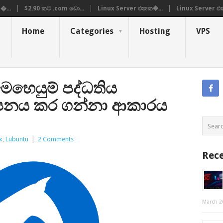
�...
$2.90 කට .com ඩො...
Linux Server එකක�...
Linux Server එ
Home
Categories
Hosting
VPS
ෙහෙයුම් පද්ධතිය
පනය කර ගන්නා ආකාරය
x
,
Lubuntu
|
2 Comments
Rece
March 2