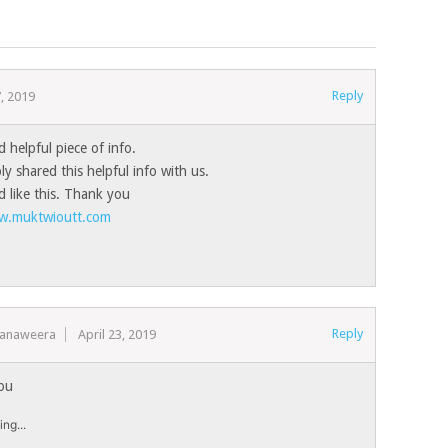
Reply
7, 2019
nd helpful piece of info.
ly shared this helpful info with us.
d like this. Thank you
ww.muktwioutt.com
Reply
Ranaweera
April 23, 2019
ou
ng...