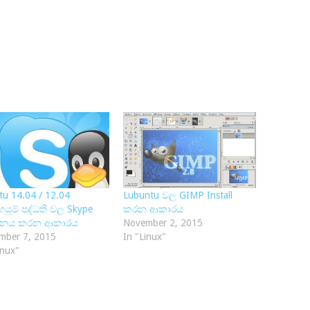
u 14.04 / 12.04
Lubuntu වල GIMP Install
යුම් පද්ධති වල Skype
කරන ආකාරය
ාපනය කරන ආකාරය
November 2, 2015
mber 7, 2015
In "Linux"
inux"