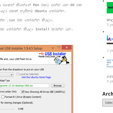
1
එකෙන් කියන්නේ Pen එකට දාන්න යන OS එක
යලා එකක් නැතිනම් Ubuntu තෝරන්න.
කා
ත්ත .iso එක තෝරන්න කියලා.
5 y
එක තෝරන්න කියලා Install කරන්න යන.
2 y
මෙ
9 y
Arch
Archiv