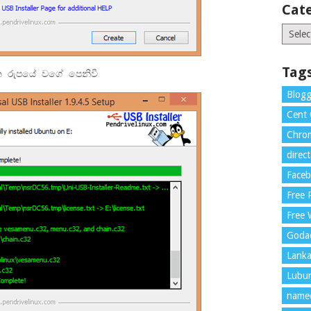
Cat
Catego
Tag
 රුපයේ වගේ පෙනිවී
Blogg
Cent
Chrom
direc
Face
Free
Free 
Goda
Lank
Lubu
name