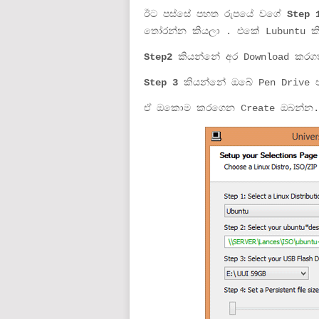
ඊට පස්සේ පහත රුපයේ වගේ
Step
තෝරන්න කියලා . එකේ Lubuntu කි
Step2
කියන්නේ අර Download කරග
Step 3
කියන්නේ ඔබේ Pen Drive 
ඒ ඔකොම කරගෙන Create ඔබන්න.