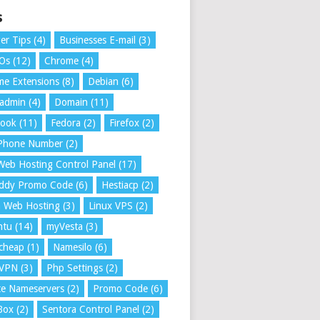
s
er Tips
(4)
Businesses E-mail
(3)
 Os
(12)
Chrome
(4)
e Extensions
(8)
Debian
(6)
tadmin
(4)
Domain
(11)
book
(11)
Fedora
(2)
Firefox
(2)
 Phone Number
(2)
Web Hosting Control Panel
(17)
ddy Promo Code
(6)
Hestiacp
(2)
a Web Hosting
(3)
Linux VPS
(2)
ntu
(14)
myVesta
(3)
cheap
(1)
Namesilo
(6)
VPN
(3)
Php Settings
(2)
te Nameservers
(2)
Promo Code
(6)
Box
(2)
Sentora Control Panel
(2)