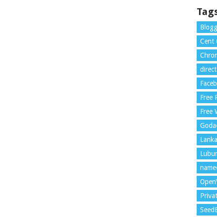
Tag
Blogg
Cent
Chrom
direc
Face
Free
Free 
Goda
Lank
Lubu
name
Open
Priva
Seed