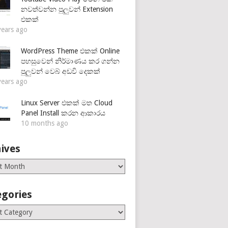
නවත්වන්න පුලුවන් Extension
එකක්
years ago
WordPress Theme එකක් Online
පහසුවෙන් නිර්මාණය කර ගන්න
පුලුවන් වෙබ් අඩවි දෙකක්
years ago
Linux Server එකක් මත Cloud
Panel Install කරන ආකාරය
10 months ago
ives
es
egories
ries