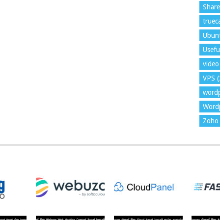
Shar
trueca
Ubun
Usefu
video 
VPS
(
word
Wordp
Zoho 