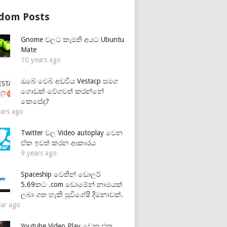
dom Posts
Gnome වලට කැමති අයට Ubuntu
Mate
10 years ago
ඔබේ වෙබ් අඩවිය Vestacp සමග
ගොඩක් වේගවත් කරන්නේ
කෙසේද?
ears ago
Twitter වල Video autoplay වෙන
ඒක ඉවත් කරන ආකාරය
9 years ago
Spaceship වෙතින් ඩොලර්
5.69කට .com ඩොමේන් නාමයක්
ලබා ගත හැකි සුවිශේෂී දීමනාවක්.
ear ago
Youtube Video Play වෙන එක