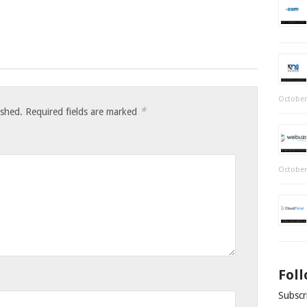
October
*
ished.
Required fields are marked
October
Fol
Subscri