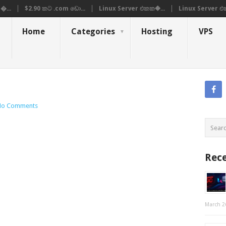
�...
$2.90 කට .com ඩො...
Linux Server එකක�...
Linux Server එ
Home
Categories
Hosting
VPS
No Comments
Rece
March 2