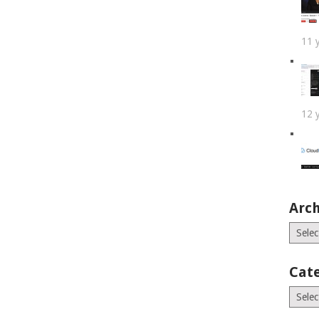
11 
12 
Arch
Archiv
Cat
Catego