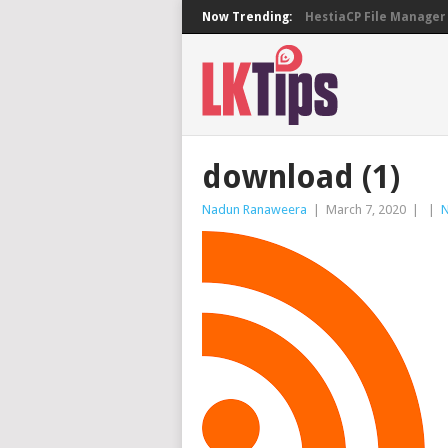
Now Trending:
HestiaCP File Manager 
download (1)
Nadun Ranaweera
|
March 7, 2020
|
|