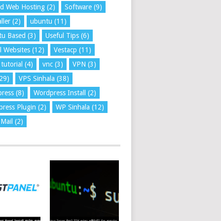
ed Web Hosting
(2)
Software
(9)
ller
(2)
ubuntu
(11)
tu Based
(3)
Useful Tips
(6)
l Websites
(12)
Vestacp
(11)
tutorial
(4)
vnc
(3)
VPN
(3)
29)
VPS Sinhala
(38)
press
(8)
Wordpress Install
(2)
ress Plugin
(2)
WP Sinhala
(12)
Mail
(2)