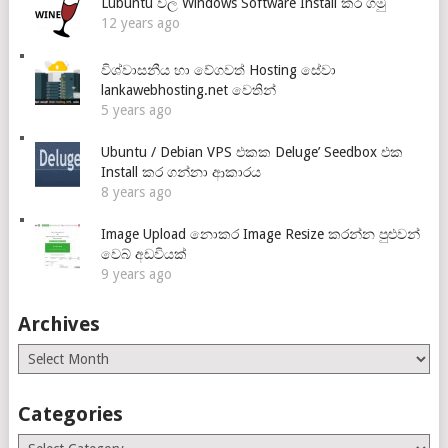
Lubuntu වල Windows Software Install කර ගමු
12 years ago
විශ්වාසනීය හා වේගවත් Hosting සේවා
lankawebhosting.net වෙතින්
5 years ago
Ubuntu / Debian VPS එකක Deluge’ Seedbox එක
Install කර ගන්නා ආකාරය
8 years ago
Image Upload නොකර Image Resize කරන්න පුළුවන්
වෙබ් අඩවියක්
9 years ago
Archives
Archives
Categories
Categories