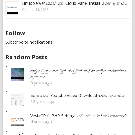
Linux Server එකක් මත Cloud Panel Install කරන ආකාරය
October 11, 2025
Follow
Subscribe to notifications
Random Posts
අක්‍රීය වුනු ෆේස් බුක් ගිණුමක් නැවත සක්‍රීය කරගන්නා
ආකාරය
8 years ago
පහසුවෙන් Youtube Video Download කරන ආකාරය
12 years ago
VestaCP හි PHP Settings වෙනස් කරන්නේ කෙසේද?
4 years ago