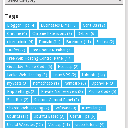
Tags
Blogger Tips
(4)
Businesses E-mail
(3)
Cent Os
(12)
Chrome
(4)
Chrome Extensions
(8)
Debian
(6)
directadmin
(4)
Domain
(11)
Facebook
(11)
Fedora
(2)
Firefox
(2)
Free Phone Number
(2)
Free Web Hosting Control Panel
(17)
Godaddy Promo Code
(6)
Hestiacp
(2)
Lanka Web Hosting
(3)
Linux VPS
(2)
Lubuntu
(14)
myVesta
(3)
namecheap
(1)
Namesilo
(6)
OpenVPN
(3)
Php Settings
(2)
Private Nameservers
(2)
Promo Code
(6)
SeedBox
(2)
Sentora Control Panel
(2)
Shared Web Hosting
(2)
Software
(9)
truecaller
(2)
ubuntu
(11)
Ubuntu Based
(3)
Useful Tips
(6)
Useful Websites
(12)
Vestacp
(11)
video tutorial
(4)