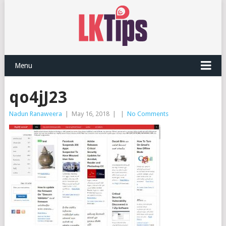
Menu
qo4jJ23
Nadun Ranaweera
|
May 16, 2018
|
|
No Comments