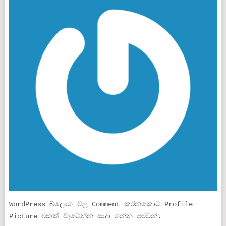
WordPress බ්ලොග් වල Comment කරනකොට Profile
Picture එකක් වැටෙන්න සාදා ගන්න පුළුවන්.