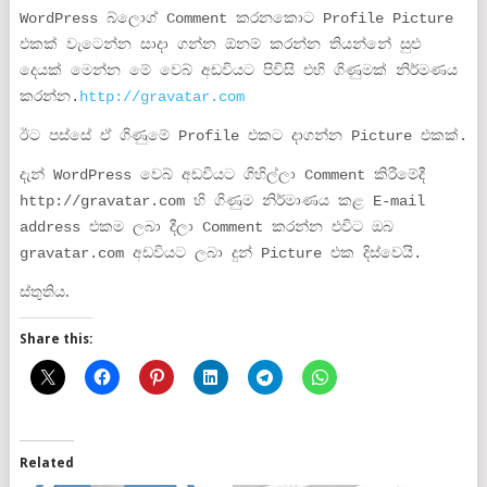
WordPress බ්ලොග් Comment කරනකොට Profile Picture
එකක් වැටෙන්න සාදා ගන්න ඕනම් කරන්න තියන්නේ සුළු
දෙයක් මෙන්න මේ වෙබ් අඩවියට පිවිසි එහි ගිණුමක් නිර්මණය
කරන්න.
http://gravatar.com
ඊට පස්සේ ඒ ගිණුමේ Profile එකට දාගන්න Picture එකක්.
දැන් WordPress වෙබ් අඩවියට ගිහිල්ලා Comment කිරීමේදී
http://gravatar.com හි ගිණුම නිර්මාණය කළ E-mail
address එකම ලබා දීලා Comment කරන්න එවිට ඔබ
gravatar.com අඩවියට ලබා දුන් Picture එක දිස්වෙයි.
ස්තුතිය.
Share this:
Related