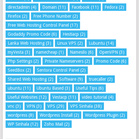
directadmin
(4)
Domain
(11)
Facebook
(11)
Fedora
(2)
Firefox
(2)
Free Phone Number
(2)
Free Web Hosting Control Panel
(17)
Godaddy Promo Code
(6)
Hestiacp
(2)
Lanka Web Hosting
(3)
Linux VPS
(2)
Lubuntu
(14)
myVesta
(3)
namecheap
(1)
Namesilo
(6)
OpenVPN
(3)
Php Settings
(2)
Private Nameservers
(2)
Promo Code
(6)
SeedBox
(2)
Sentora Control Panel
(2)
Shared Web Hosting
(2)
Software
(9)
truecaller
(2)
ubuntu
(11)
Ubuntu Based
(3)
Useful Tips
(6)
Useful Websites
(12)
Vestacp
(11)
video tutorial
(4)
vnc
(3)
VPN
(3)
VPS
(29)
VPS Sinhala
(38)
wordpress
(8)
Wordpress Install
(2)
Wordpress Plugin
(2)
WP Sinhala
(12)
Zoho Mail
(2)