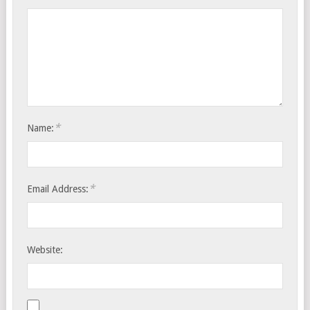
*
Name:
*
Email Address:
Website: