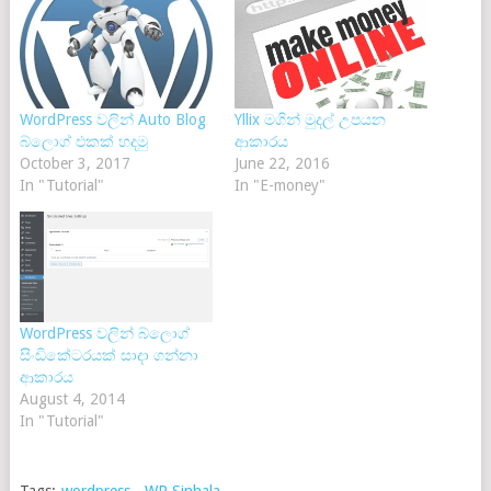
WordPress වලින් Auto Blog
Yllix මගින් මුදල් උපයන
බ්ලොග් එකක් හදමු
ආකාරය
October 3, 2017
June 22, 2016
In "Tutorial"
In "E-money"
WordPress වලින් බ්ලොග්
සිංඩිකේටරයක් සාදා ගන්නා
ආකාරය
August 4, 2014
In "Tutorial"
Tags:
wordpress
,
WP Sinhala