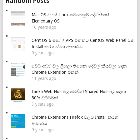
Random Posts
Mac OS වගේ Linux මෙහෙයුම් පද්ධතියක් –
Elementary OS
10 years ago
Cent OS 6 හෝ 7 VPS එකකට CentOS Web Panel එක
Install කර ගන්නා ආකාරය.
9 years ago
වෙබ් අඩවි වල ලියලා තියෙන දේවල් කියවලා දෙන
Chrome Extension එකක්
11 years ago
Lanka Web Hosting වෙතින් Shared Hosting සදහා
50% වට්ටමක්
3 years ago
Chrome Extensions Firefox වලට Install කරන
ආකාරය
9 years ago