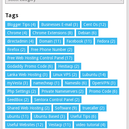
Tags
Blogger Tips
(4)
Businesses E-mail
(3)
Cent Os
(12)
Chrome
(4)
Chrome Extensions
(8)
Debian
(6)
directadmin
(4)
Domain
(11)
Facebook
(11)
Fedora
(2)
Firefox
(2)
Free Phone Number
(2)
Free Web Hosting Control Panel
(17)
Godaddy Promo Code
(6)
Hestiacp
(2)
Lanka Web Hosting
(3)
Linux VPS
(2)
Lubuntu
(14)
myVesta
(3)
namecheap
(1)
Namesilo
(6)
OpenVPN
(3)
Php Settings
(2)
Private Nameservers
(2)
Promo Code
(6)
SeedBox
(2)
Sentora Control Panel
(2)
Shared Web Hosting
(2)
Software
(9)
truecaller
(2)
ubuntu
(11)
Ubuntu Based
(3)
Useful Tips
(6)
Useful Websites
(12)
Vestacp
(11)
video tutorial
(4)