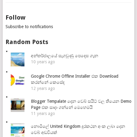
Follow
Subscribe to notifications
Random Posts
අන්තර්ජාලයේ සැගවුණු පෙදෙස ගැන
10 years ago
Google Chrome Offline Installer එක Download
කරන්නේ කෙසේද
12 years ago
Blogger Tempalate දෙන වෙබ් සයිට් වල තියෙන Demo
Page එක සාදා ගන්නේ මෙහෙමයි
11 years ago
නොමිලේ United Kingdom දුරකථන අංක ලබා දෙන
වෙබ් අඩවියක්