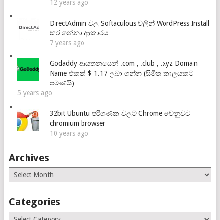
12 years ago
DirectAdmin වල Softaculous වලින් WordPress Install
කර ගන්නා ආකාරය
7 years ago
Godaddy ආයතනයෙන් .com , .club , .xyz Domain
Name එකක් $ 1.17 ලබා ගන්න (සීමිත කාලයකට
පමණයි)
5 years ago
32bit Ubuntu පරිගණක වලට Chrome වෙනුවට
chromium browser
10 years ago
Archives
Archives
Categories
Categories