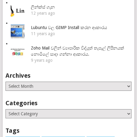
ලින්ක්ස් ගැන
12 years ago
Lubuntu වල GIMP Install කරන ආකාරය
11 years ago
Zoho Mail වලින් ව්‍යාපාරික විද්යුත් තැපැල් ලිපිනයක්
නොමිලේ සාදා ගන්නා ආකාරය.
9 years ago
Archives
Archives
Categories
Categories
Tags