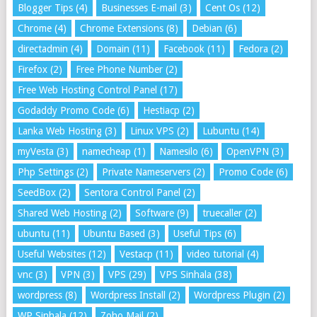
Blogger Tips
(4)
Businesses E-mail
(3)
Cent Os
(12)
Chrome
(4)
Chrome Extensions
(8)
Debian
(6)
directadmin
(4)
Domain
(11)
Facebook
(11)
Fedora
(2)
Firefox
(2)
Free Phone Number
(2)
Free Web Hosting Control Panel
(17)
Godaddy Promo Code
(6)
Hestiacp
(2)
Lanka Web Hosting
(3)
Linux VPS
(2)
Lubuntu
(14)
myVesta
(3)
namecheap
(1)
Namesilo
(6)
OpenVPN
(3)
Php Settings
(2)
Private Nameservers
(2)
Promo Code
(6)
SeedBox
(2)
Sentora Control Panel
(2)
Shared Web Hosting
(2)
Software
(9)
truecaller
(2)
ubuntu
(11)
Ubuntu Based
(3)
Useful Tips
(6)
Useful Websites
(12)
Vestacp
(11)
video tutorial
(4)
vnc
(3)
VPN
(3)
VPS
(29)
VPS Sinhala
(38)
wordpress
(8)
Wordpress Install
(2)
Wordpress Plugin
(2)
WP Sinhala
(12)
Zoho Mail
(2)