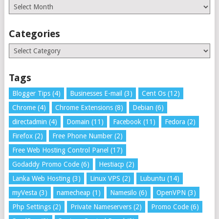
Archives
Categories
Categories
Tags
Blogger Tips
(4)
Businesses E-mail
(3)
Cent Os
(12)
Chrome
(4)
Chrome Extensions
(8)
Debian
(6)
directadmin
(4)
Domain
(11)
Facebook
(11)
Fedora
(2)
Firefox
(2)
Free Phone Number
(2)
Free Web Hosting Control Panel
(17)
Godaddy Promo Code
(6)
Hestiacp
(2)
Lanka Web Hosting
(3)
Linux VPS
(2)
Lubuntu
(14)
myVesta
(3)
namecheap
(1)
Namesilo
(6)
OpenVPN
(3)
Php Settings
(2)
Private Nameservers
(2)
Promo Code
(6)