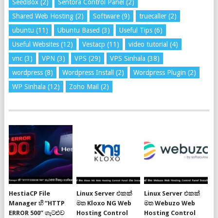
SeedBox
(2)
Sentora Control Panel
(2)
Shared Web Hosting
(2)
Software
(9)
truecaller
(2)
ubuntu
(11)
Ubuntu Based
(3)
Useful Tips
(6)
Useful Websites
(12)
Vestacp
(11)
video tutorial
(4)
vnc
(3)
VPN
(3)
VPS
(29)
VPS Sinhala
(38)
wordpress
(8)
Wordpress Install
(2)
Wordpress Plugin
(2)
WP Sinhala
(12)
Zoho Mail
(2)
HestiaCP File
Linux Server එකක්
Linux Server එකක්
Manager හි “HTTP
මත Kloxo NG Web
මත Webuzo Web
ERROR 500” ගැටළුව
Hosting Control
Hosting Control