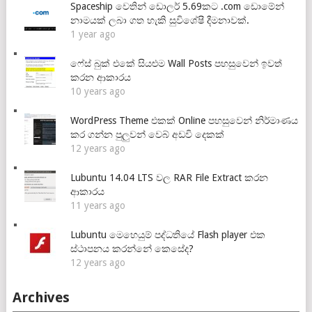
Spaceship වෙතින් ඩොලර් 5.69කට .com ඩොමේන්
නාමයක් ලබා ගත හැකි සුවිශේෂී දීමනාවක්.
1 year ago
ෆේස් බුක් එකේ සියළුම Wall Posts පහසුවෙන් ඉවත්
කරන ආකාරය
10 years ago
WordPress Theme එකක් Online පහසුවෙන් නිර්මාණය
කර ගන්න පුලුවන් වෙබ් අඩවි දෙකක්
12 years ago
Lubuntu 14.04 LTS වල RAR File Extract කරන
ආකාරය
11 years ago
Lubuntu මෙහෙයුම් පද්ධතියේ Flash player එක
ස්ථාපනය කරන්නේ කෙසේද?
12 years ago
Archives