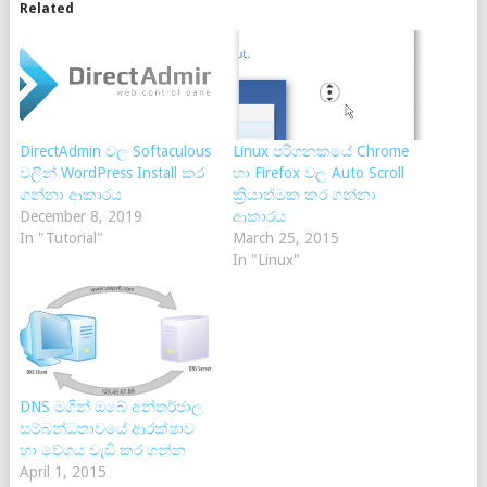
Related
DirectAdmin වල Softaculous
Linux පරිගනකයේ Chrome
වලින් WordPress Install කර
හා Firefox වල Auto Scroll
ගන්නා ආකාරය
ක්‍රියාත්මක කර ගන්නා
December 8, 2019
ආකාරය
In "Tutorial"
March 25, 2015
In "Linux"
DNS මගින් ඔබේ අන්තර්ජාල
සම්බන්ධතාවයේ ආරක්ෂාව
හා වේගය වැඩි කර ගන්න
April 1, 2015