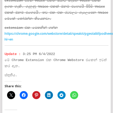
extension එකේ Voice එකත් ඔයාට කැමති Voice එකක්
දාගත හැකි. ගැහුණු Voice එකක් ඕනම් එහෙමයි පිරිමි Voice
එකක් ඕනම් එහෙමයි. තව එක එක රටවලට ගැලෙපෙන Voice
මේකේ තෝරන්න තියෙනවා.
extension එක මෙතනින් ගන්න
https://chrome.google.com/webstore/detail/speakit/pgeolalilifpodh
hl=en
Update :
3:25 PM 6/4/2022
මේ Chrome Extension එක Chrome Webstore එකෙන් ඉවත්
කර ඇත.
ස්තුතිය.
Share this: