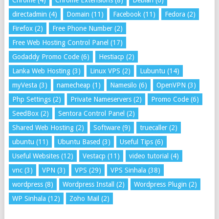
Chrome
(4)
Chrome Extensions
(8)
Debian
(6)
directadmin
(4)
Domain
(11)
Facebook
(11)
Fedora
(2)
Firefox
(2)
Free Phone Number
(2)
Free Web Hosting Control Panel
(17)
Godaddy Promo Code
(6)
Hestiacp
(2)
Lanka Web Hosting
(3)
Linux VPS
(2)
Lubuntu
(14)
myVesta
(3)
namecheap
(1)
Namesilo
(6)
OpenVPN
(3)
Php Settings
(2)
Private Nameservers
(2)
Promo Code
(6)
SeedBox
(2)
Sentora Control Panel
(2)
Shared Web Hosting
(2)
Software
(9)
truecaller
(2)
ubuntu
(11)
Ubuntu Based
(3)
Useful Tips
(6)
Useful Websites
(12)
Vestacp
(11)
video tutorial
(4)
vnc
(3)
VPN
(3)
VPS
(29)
VPS Sinhala
(38)
wordpress
(8)
Wordpress Install
(2)
Wordpress Plugin
(2)
WP Sinhala
(12)
Zoho Mail
(2)