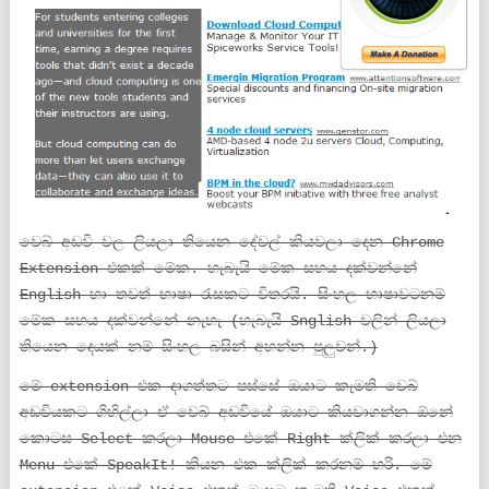
වෙබ් අඩවි වල ලියලා තියෙන දේවල් කියවලා දෙන Chrome
Extension එකක් මේක. හැබැයි මේක සහය දක්වන්නේ
English හා තවත් භාෂා රැසකට විතරයි. සිංහල භාෂාවටනම්
මේක සහය දක්වන්නේ නැහැ (හැබැයි Snglish වලින් ලියලා
තියෙන දෙයක් නම් සිංහල බසින් අහන්න පුලුවන්.)
මේ extension එක දාගත්තට පස්සේ ඔයාට කැමති වෙබ්
අඩවියකට ගිහිල්ලා ඒ වෙබ් අඩවියේ ඔයාට කියවාගන්න ඕනේ
කොටස Select කරලා Mouse එකේ Right ක්ලික් කරලා එන
Menu එකේ SpeakIt! කියන එක ක්ලික් කරනම් හරි. මේ