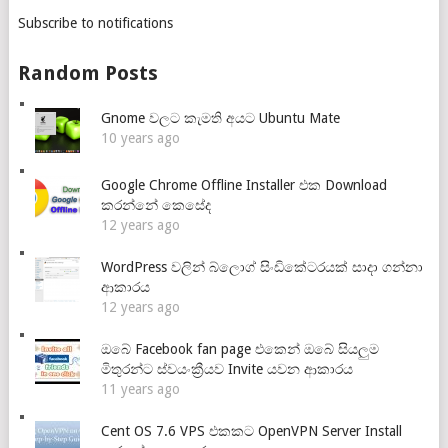
Subscribe to notifications
Random Posts
Gnome වලට කැමති අයට Ubuntu Mate
10 years ago
Google Chrome Offline Installer එක Download
කරන්නේ කෙසේද
12 years ago
WordPress වලින් බ්ලොග් සිංඩිකේටරයක් සාදා ගන්නා
ආකාරය
12 years ago
ඔබේ Facebook fan page එකෙන් ඔබේ සියලුම
මිතුරන්ට ස්වයංක්‍රීයව Invite යවන ආකාරය
11 years ago
Cent OS 7.6 VPS එකකට OpenVPN Server Install