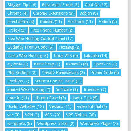
Blogger Tips
(4)
Businesses E-mail
(3)
Cent Os
(12)
Chrome
(4)
Chrome Extensions
(8)
Debian
(6)
directadmin
(4)
Domain
(11)
Facebook
(11)
Fedora
(2)
Firefox
(2)
Free Phone Number
(2)
Free Web Hosting Control Panel
(17)
Godaddy Promo Code
(6)
Hestiacp
(2)
Lanka Web Hosting
(3)
Linux VPS
(2)
Lubuntu
(14)
myVesta
(3)
namecheap
(1)
Namesilo
(6)
OpenVPN
(3)
Php Settings
(2)
Private Nameservers
(2)
Promo Code
(6)
SeedBox
(2)
Sentora Control Panel
(2)
Shared Web Hosting
(2)
Software
(9)
truecaller
(2)
ubuntu
(11)
Ubuntu Based
(3)
Useful Tips
(6)
Useful Websites
(12)
Vestacp
(11)
video tutorial
(4)
vnc
(3)
VPN
(3)
VPS
(29)
VPS Sinhala
(38)
wordpress
(8)
Wordpress Install
(2)
Wordpress Plugin
(2)