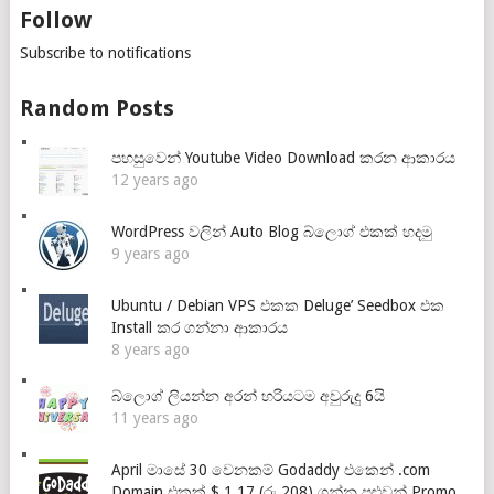
Follow
Subscribe to notifications
Random Posts
පහසුවෙන් Youtube Video Download කරන ආකාරය
12 years ago
WordPress වලින් Auto Blog බ්ලොග් එකක් හදමු
9 years ago
Ubuntu / Debian VPS එකක Deluge’ Seedbox එක
Install කර ගන්නා ආකාරය
8 years ago
බ්ලොග් ලියන්න අරන් හරියටම අවුරුදු 6යි
11 years ago
April මාසේ 30 වෙනකම් Godaddy එකෙන් .com
Domain එකක් $ 1.17 (රු 208) ගන්න පුළුවන් Promo