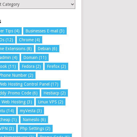
ries
s
er Tips
(4)
Businesses E-mail
(3)
 Os
(12)
Chrome
(4)
e Extensions
(8)
Debian
(6)
tadmin
(4)
Domain
(11)
book
(11)
Fedora
(2)
Firefox
(2)
 Phone Number
(2)
Web Hosting Control Panel
(17)
ddy Promo Code
(6)
Hestiacp
(2)
a Web Hosting
(3)
Linux VPS
(2)
ntu
(14)
myVesta
(3)
cheap
(1)
Namesilo
(6)
VPN
(3)
Php Settings
(2)