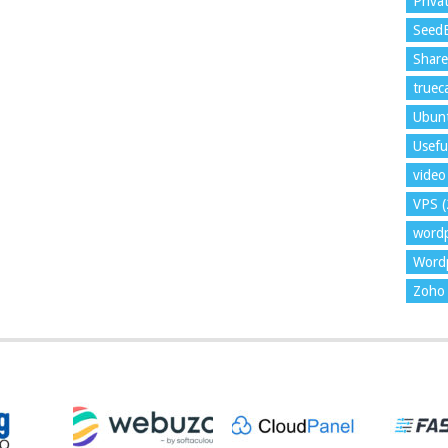
Priva
Seed
Shar
trueca
Ubun
Usefu
video 
VPS
(
word
Wordp
Zoho 