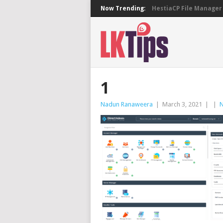
Now Trending:
HestiaCP File Manager 
1
Nadun Ranaweera
|
March 3, 2021
|
|