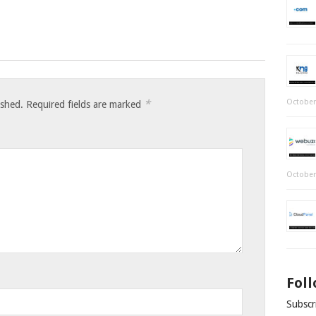
*
October
ished.
Required fields are marked
October
Fol
Subscri