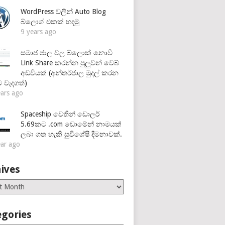
WordPress වලින් Auto Blog
බ්ලොග් එකක් හදමු
9 years ago
සමාජ ජාල වල බ්ලොක් නොවී
Link Share කරන්න පුලුවන් වෙබ්
අඩවියක් (අන්තර්ජාල මුදල් කරන
 වැදගත්)
ears ago
Spaceship වෙතින් ඩොලර්
5.69කට .com ඩොමේන් නාමයක්
ලබා ගත හැකි සුවිශේෂී දීමනාවක්.
ear ago
ives
es
egories