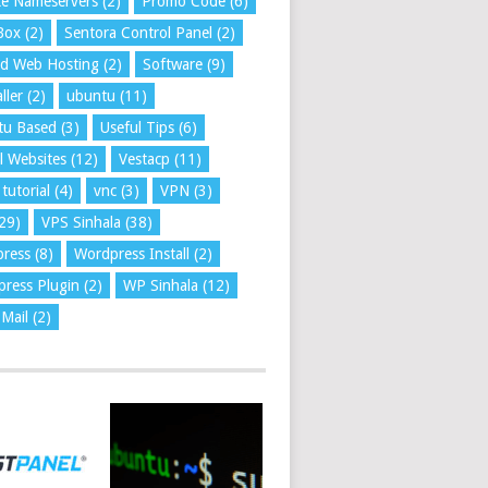
te Nameservers
(2)
Promo Code
(6)
Box
(2)
Sentora Control Panel
(2)
ed Web Hosting
(2)
Software
(9)
ller
(2)
ubuntu
(11)
tu Based
(3)
Useful Tips
(6)
l Websites
(12)
Vestacp
(11)
tutorial
(4)
vnc
(3)
VPN
(3)
29)
VPS Sinhala
(38)
press
(8)
Wordpress Install
(2)
ress Plugin
(2)
WP Sinhala
(12)
Mail
(2)