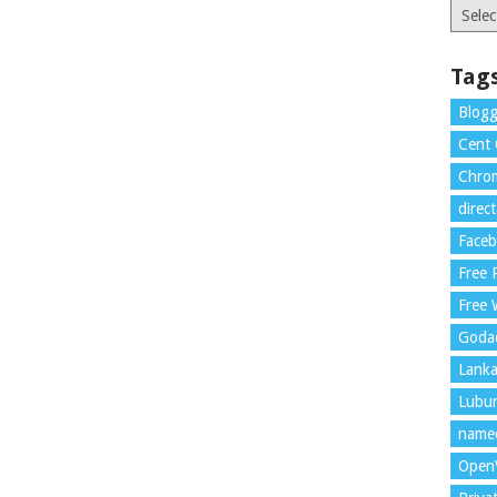
Catego
Tag
Blogg
Cent
Chrom
direc
Face
Free
Free 
Goda
Lank
Lubu
name
Open