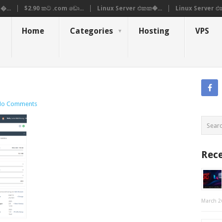
�...
$2.90 කට .com ඩො...
Linux Server එකක�...
Linux Server එ
Home
Categories
Hosting
VPS
No Comments
Rece
March 2