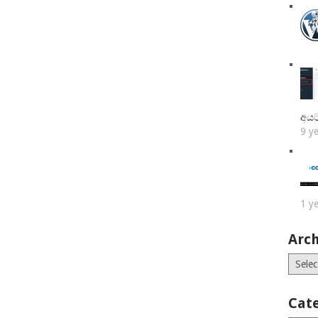
අයට
9 y
1 y
Arch
Archiv
Cat