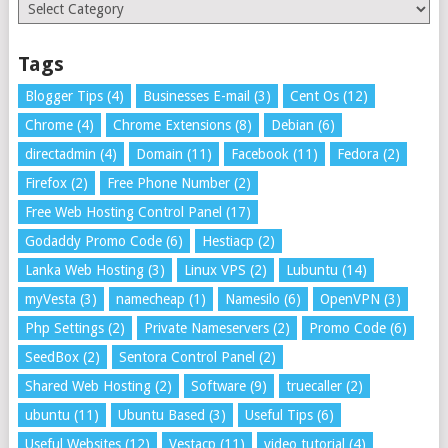
Categories
Tags
Blogger Tips
(4)
Businesses E-mail
(3)
Cent Os
(12)
Chrome
(4)
Chrome Extensions
(8)
Debian
(6)
directadmin
(4)
Domain
(11)
Facebook
(11)
Fedora
(2)
Firefox
(2)
Free Phone Number
(2)
Free Web Hosting Control Panel
(17)
Godaddy Promo Code
(6)
Hestiacp
(2)
Lanka Web Hosting
(3)
Linux VPS
(2)
Lubuntu
(14)
myVesta
(3)
namecheap
(1)
Namesilo
(6)
OpenVPN
(3)
Php Settings
(2)
Private Nameservers
(2)
Promo Code
(6)
SeedBox
(2)
Sentora Control Panel
(2)
Shared Web Hosting
(2)
Software
(9)
truecaller
(2)
ubuntu
(11)
Ubuntu Based
(3)
Useful Tips
(6)
Useful Websites
(12)
Vestacp
(11)
video tutorial
(4)