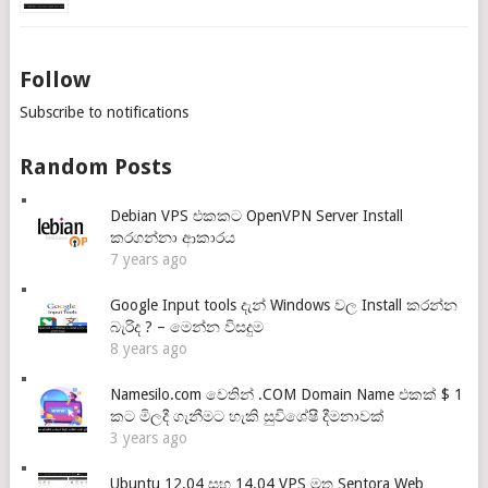
Follow
Subscribe to notifications
Random Posts
Debian VPS එකකට OpenVPN Server Install
කරගන්නා ආකාරය
7 years ago
Google Input tools දැන් Windows වල Install කරන්න
බැරිද ? – මෙන්න විසදුම
8 years ago
Namesilo.com වෙතින් .COM Domain Name එකක් $ 1
කට මිලදී ගැනීමට හැකි සුවිශේෂී දීමනාවක්
3 years ago
Ubuntu 12.04 සහ 14.04 VPS මත Sentora Web