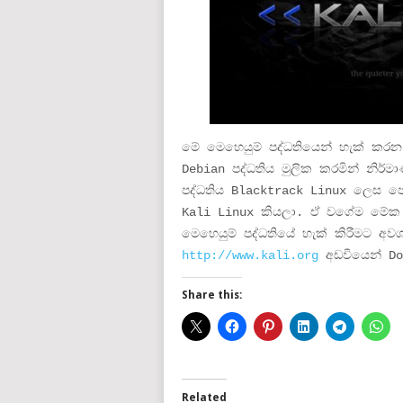
මේ මෙහෙයුම් පද්ධතියෙන් හැක් කරන 
Debian පද්ධතිය මුලික කරමින් නිර
පද්ධතිය Blacktrack Linux ලෙස පෙ
Kali Linux කියලා. ඒ වගේම මේක 
මෙහෙයුම් පද්ධතියේ හැක් කිරීමට අව
http://www.kali.org
අඩවියෙන් Do
Share this:
Related