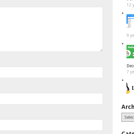
12 
9 y
Dec
7 y
Arch
Archiv
Cat