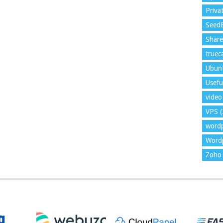
Priva
Seed
Shar
trueca
Ubun
Usefu
video 
VPS
(
word
Wordp
Zoho 