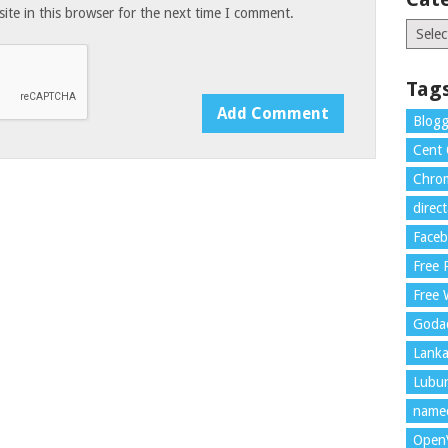
te in this browser for the next time I comment.
Catego
y email.
Tag
Blogg
Cent
Chrom
direc
Face
Free
Free 
Goda
Lank
Lubu
name
Open