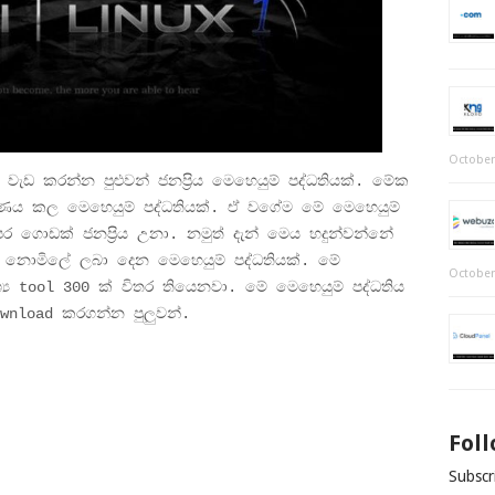
October
වැඩ කරන්න පුළුවන් ජනප්‍රිය මෙහෙයුම් පද්ධතියක්. මේක
්මාණය කල මෙහෙයුම් පද්ධතියක්. ඒ වගේම මේ මෙහෙයුම්
ර ගොඩක් ජනප්‍රිය උනා. නමුත් දැන් මෙය හදුන්වන්නේ
නොමිලේ ලබා දෙන මෙහෙයුම් පද්ධතියක්. මේ
October
ශ්‍ය tool 300 ක් විතර තියෙනවා. මේ මෙහෙයුම් පද්ධතිය
wnload කරගන්න පුලුවන්.
Fol
Subscri