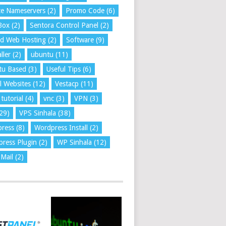
te Nameservers
(2)
Promo Code
(6)
Box
(2)
Sentora Control Panel
(2)
ed Web Hosting
(2)
Software
(9)
ller
(2)
ubuntu
(11)
tu Based
(3)
Useful Tips
(6)
l Websites
(12)
Vestacp
(11)
tutorial
(4)
vnc
(3)
VPN
(3)
29)
VPS Sinhala
(38)
press
(8)
Wordpress Install
(2)
ress Plugin
(2)
WP Sinhala
(12)
Mail
(2)