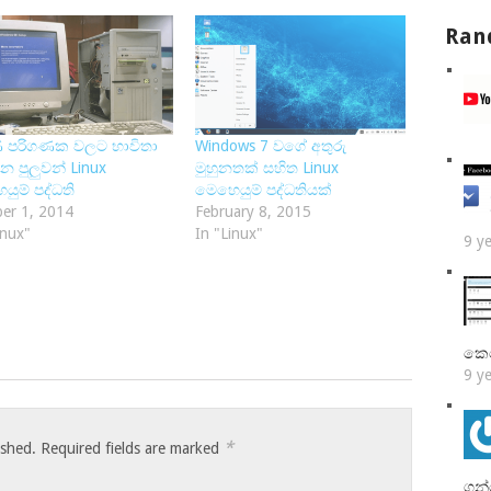
Ran
ි පරිගණක වලට භාවිතා
Windows 7 වගේ අතුරු
න පුලුවන් Linux
මුහුනතක් සහිත Linux
ුම් පද්ධති
මෙහෙයුම් පද්ධතියක්
er 1, 2014
February 8, 2015
inux"
In "Linux"
9 y
කෙ
9 y
*
ished.
Required fields are marked
ගන්