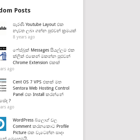
dom Posts
පැරණි Youtube Layout එක
නැවත ලබා ගන්න පුළුවන් ක්‍රමයක්
8 years ago
ෆේස්බුක් Messages සියල්ලම එක
ක්ලික් එකෙන් මකන්න පුළුවන්
Chrome Extension එකක්
ears ago
Cent OS 7 VPS එකක් මත
Sentora Web Hosting Control
Panel එක Install කරන්නේ
සේද ?
ears ago
WordPress බ්ලොග් වල
Comment කරනකොට Profile
Picture එක වැටෙන්න සාදා
නේ මෙහෙමයි.