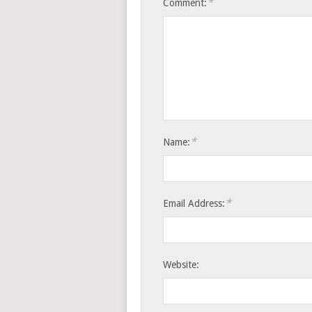
*
Comment:
*
Name:
*
Email Address:
Website: