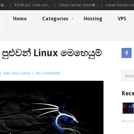
�...
$2.90 කට .com ඩො...
Linux Server එකක�...
Linux Server එ
Home
Categories
Hosting
VPS
පුළුවන් Linux මෙහෙයුම්
|
Kali Linux
,
Linux
|
No Comments
Rece
March 2