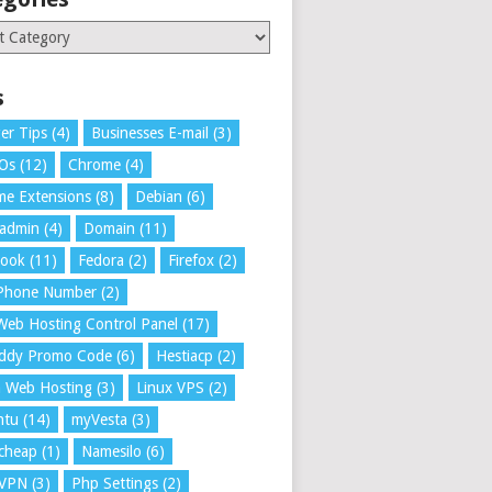
ries
s
er Tips
(4)
Businesses E-mail
(3)
 Os
(12)
Chrome
(4)
e Extensions
(8)
Debian
(6)
tadmin
(4)
Domain
(11)
book
(11)
Fedora
(2)
Firefox
(2)
 Phone Number
(2)
Web Hosting Control Panel
(17)
ddy Promo Code
(6)
Hestiacp
(2)
a Web Hosting
(3)
Linux VPS
(2)
ntu
(14)
myVesta
(3)
cheap
(1)
Namesilo
(6)
VPN
(3)
Php Settings
(2)