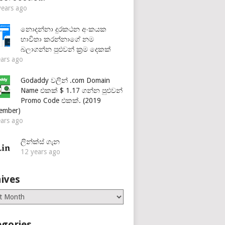
years ago
නොදන්නා දුරකථන අංකයක
භාවිතා කරන්නාගේ නම
බලාගන්න පුළුවන් ක්‍රම දෙකක්
ears ago
Godaddy වලින් .com Domain
Name එකක් $ 1.17 ගන්න පුළුවන්
Promo Code එකක්. (2019
ember)
ears ago
ලින්ක්ස් ගැන
12 years ago
ives
es
egories