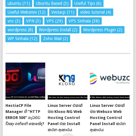
ubuntu
(11)
Ubuntu Based
(3)
Useful Tips
(6)
Useful Websites
(12)
Vestacp
(11)
video tutorial
(4)
vnc
(3)
VPN
(3)
VPS
(29)
VPS Sinhala
(38)
wordpress
(8)
Wordpress Install
(2)
Wordpress Plugin
(2)
WP Sinhala
(12)
Zoho Mail
(2)
HestiaCP File
Linux Server එකක්
Linux Server එකක්
Manager හි “HTTP
මත Kloxo NG Web
මත Webuzo Web
ERROR 500” ගැටළුව
Hosting Control
Hosting Control
විසඳා ගන්නේ කෙසේද?
Panel එක Install
Panel Install කරන
කරන ආකාරය
ආකාරය