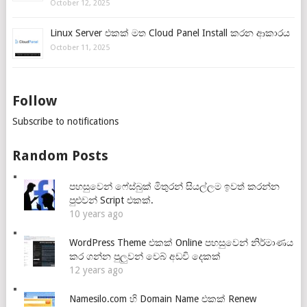
October 12, 2025
Linux Server එකක් මත Cloud Panel Install කරන ආකාරය
October 11, 2025
Follow
Subscribe to notifications
Random Posts
පහසුවෙන් ෆේස්බුක් මිතුරන් සියල්ලම ඉවත් කරන්න
පුළුවන් Script එකක්.
10 years ago
WordPress Theme එකක් Online පහසුවෙන් නිර්මාණය
කර ගන්න පුලුවන් වෙබ් අඩවි දෙකක්
12 years ago
Namesilo.com හි Domain Name එකක් Renew