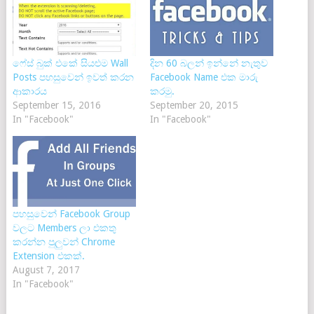
ෆේස් බුක් එකේ සියළුම Wall
දින 60 බලන් ඉන්නේ නැතුව
Posts පහසුවෙන් ඉවත් කරන
Facebook Name එක මාරු
ආකාරය
කරමු.
September 15, 2016
September 20, 2015
In "Facebook"
In "Facebook"
පහසුවෙන් Facebook Group
වලට Members ලා එකතු
කරන්න පුලුවන් Chrome
Extension එකක්.
August 7, 2017
In "Facebook"