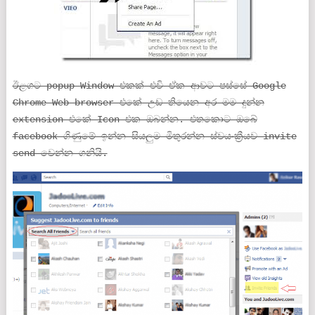
ඊළගට popup Window එකක් එවි ඒක ආවට පස්සේ Google
Chrome Web browser එකේ උඩ තියෙන අර මම දුන්න
extension එකේ Icon එක ඔබන්න. එතකොට ඔබේ
facebook ගිණුමේ ඉන්න සියලුම මිතුරන්න ස්වයංක්‍රීයව invite
send වෙන්න ගනියි.