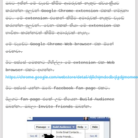
ඔබට ඉතින් මේ වැඩේ කිසිම ආමරුවක් නැතුව ස්වයංක්‍රීයව
කරගන්න පුලුවන් Google Chrome extension එකක් හම්බුනා
මට. මේ extension එකෙන් කිසිම අමාරුවක් නැතුව වැඩේ
කරගන්න පුලුවන්. වෙන එකක් තියා මේ extension එක
භාවිතා කරන්නවත් කිසිම් අමාරුවක් නැහැ.
මේ වැඩේට Google Chrome Web browser එක ඕනේ
වෙනවා.
ඊට පස්සේ මෙතනට ගිහිල්ලා මේ extension එක Web
browser එකට දාගන්න.
https://chrome.google.com/webstore/detail/djllchijmdodbcjlgdjjmomee
ඊට පස්සේ යන්න ඔබේ facebook fan page එකට.
ඊළගට fan page එකේ උඩ තියෙන Build Audience
ඔබන්න. ඔබලා Invite friends ඔබන්න.