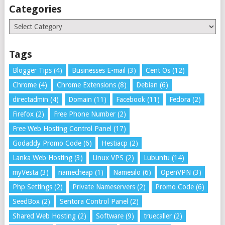
Categories
Categories
Tags
Blogger Tips
(4)
Businesses E-mail
(3)
Cent Os
(12)
Chrome
(4)
Chrome Extensions
(8)
Debian
(6)
directadmin
(4)
Domain
(11)
Facebook
(11)
Fedora
(2)
Firefox
(2)
Free Phone Number
(2)
Free Web Hosting Control Panel
(17)
Godaddy Promo Code
(6)
Hestiacp
(2)
Lanka Web Hosting
(3)
Linux VPS
(2)
Lubuntu
(14)
myVesta
(3)
namecheap
(1)
Namesilo
(6)
OpenVPN
(3)
Php Settings
(2)
Private Nameservers
(2)
Promo Code
(6)
SeedBox
(2)
Sentora Control Panel
(2)
Shared Web Hosting
(2)
Software
(9)
truecaller
(2)