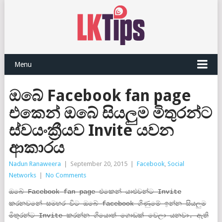
Menu
ඔබේ Facebook fan page
එකෙන් ඔබේ සියලුම මිතුරන්ට
ස්වයංක්‍රීයව Invite යවන
ආකාරය
Nadun Ranaweera
|
September 20, 2015
|
Facebook
,
Social
Networks
|
No Comments
ඔබේ Facebook fan page එකෙන් යාළුවන්ට Invite
කරනවනේ සමහර විට ඔබේ facebook ගිණුමේ ඉන්න සියලුම
මිතුරන්ට Invite කරන්න ගියොත් ගොඩක් වෙලා යනවා. ඇති