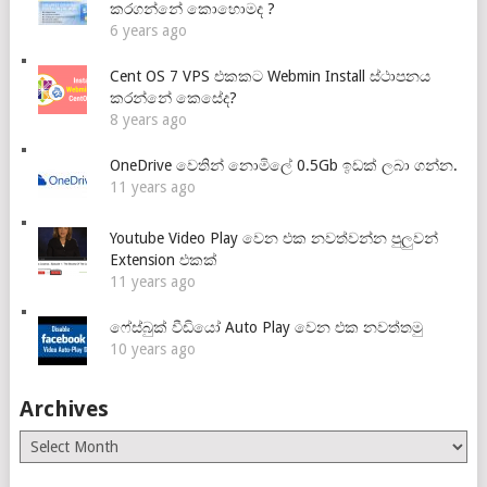
කරගන්නේ කොහොමද ?
6 years ago
Cent OS 7 VPS එකකට Webmin Install ස්ථාපනය
කරන්නේ කෙසේද?
8 years ago
OneDrive වෙතින් නොමිලේ 0.5Gb ඉඩක් ලබා ගන්න.
11 years ago
Youtube Video Play වෙන එක නවත්වන්න පුලුවන්
Extension එකක්
11 years ago
ෆේස්බුක් වීඩියෝ Auto Play වෙන එක නවත්තමු
10 years ago
Archives
Archives