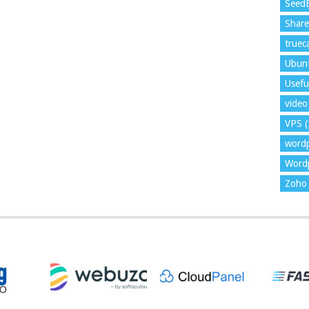
Seed
Shar
trueca
Ubun
Usefu
video 
VPS
(
word
Wordp
Zoho 