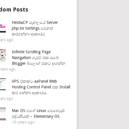
dom Posts
HestiaCP පැනලයේ Server
php.ini Settings වෙනස්
කරගන්නා ආකාරය
ears ago
Infinite Scrolling Page
Navigation ගැජට් එක ඔබේ
Blogger බ්ලොග් එකට දාගන්න
years ago
VPS එකකට aaPanel Web
Hosting Control Panel එක Install
කර ගන්නා ආකාරය.
ears ago
Mac OS වගේ Linux මෙහෙයුම්
පද්ධතියක් – Elementary OS
10 years ago