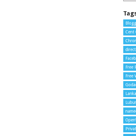
Tag
Blogg
Cent
Chrom
direc
Face
Free
Free 
Goda
Lank
Lubu
name
Open
Priva