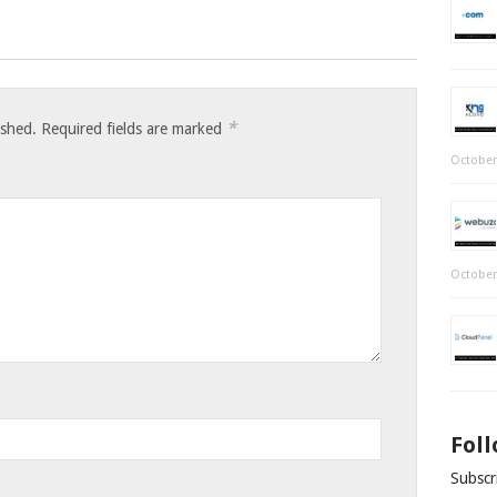
*
ished.
Required fields are marked
October
October
Fol
Subscri