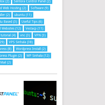
Box
(2)
Sentora Control Panel
(2)
ed Web Hosting
(2)
Software
(9)
ller
(2)
ubuntu
(11)
tu Based
(3)
Useful Tips
(6)
l Websites
(12)
Vestacp
(11)
tutorial
(4)
vnc
(3)
VPN
(3)
29)
VPS Sinhala
(38)
press
(8)
Wordpress Install
(2)
ress Plugin
(2)
WP Sinhala
(12)
Mail
(2)