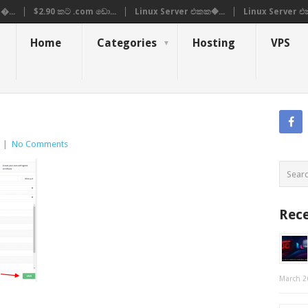
�...
$2.90 කට .com ඩො...
Linux Server එකක�...
Linux Server එ
Home
Categories
Hosting
VPS
|
No Comments
Rece
March 2