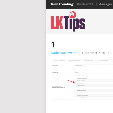
Now Trending:
HestiaCP File Manager 
1
Nadun Ranaweera
|
December 7, 2019
|