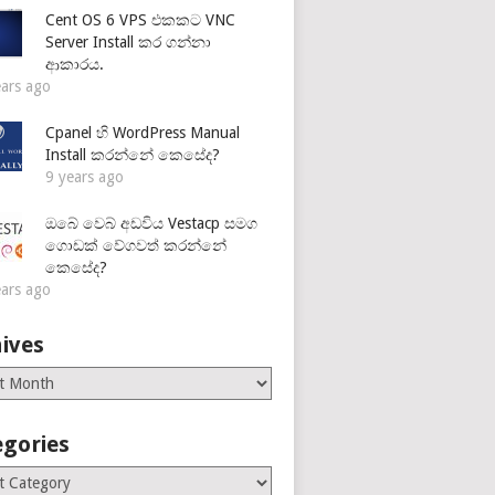
Cent OS 6 VPS එකකට VNC
Server Install කර ගන්නා
ආකාරය.
ears ago
Cpanel හි WordPress Manual
Install කරන්නේ කෙසේද?
9 years ago
ඔබේ වෙබ් අඩවිය Vestacp සමග
ගොඩක් වේගවත් කරන්නේ
කෙසේද?
ears ago
ives
es
egories
ries