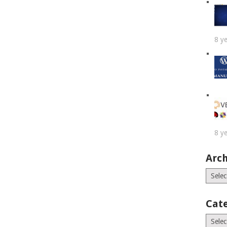
8 y
8 y
Arch
Archiv
Cat
Catego