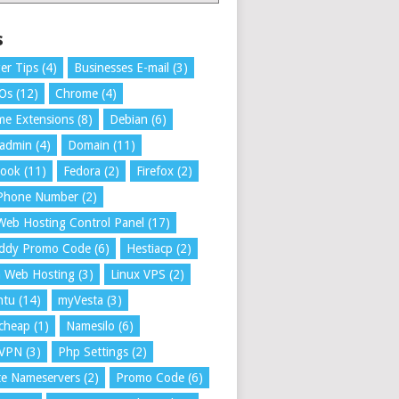
s
er Tips
(4)
Businesses E-mail
(3)
 Os
(12)
Chrome
(4)
e Extensions
(8)
Debian
(6)
tadmin
(4)
Domain
(11)
book
(11)
Fedora
(2)
Firefox
(2)
 Phone Number
(2)
Web Hosting Control Panel
(17)
ddy Promo Code
(6)
Hestiacp
(2)
a Web Hosting
(3)
Linux VPS
(2)
ntu
(14)
myVesta
(3)
cheap
(1)
Namesilo
(6)
VPN
(3)
Php Settings
(2)
te Nameservers
(2)
Promo Code
(6)