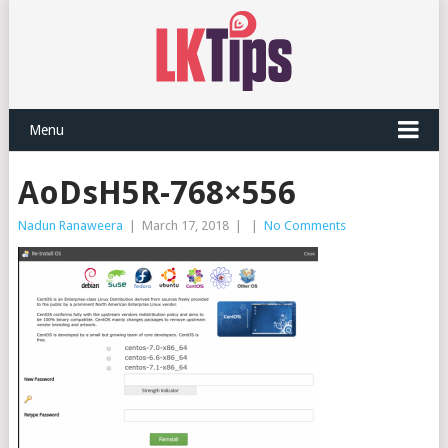
Menu
AoDsH5R-768×556
Nadun Ranaweera
|
March 17, 2018
|
|
No Comments