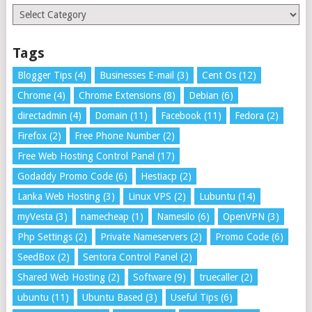
Categories
Tags
Blogger Tips
(4)
Businesses E-mail
(3)
Cent Os
(12)
Chrome
(4)
Chrome Extensions
(8)
Debian
(6)
directadmin
(4)
Domain
(11)
Facebook
(11)
Fedora
(2)
Firefox
(2)
Free Phone Number
(2)
Free Web Hosting Control Panel
(17)
Godaddy Promo Code
(6)
Hestiacp
(2)
Lanka Web Hosting
(3)
Linux VPS
(2)
Lubuntu
(14)
myVesta
(3)
namecheap
(1)
Namesilo
(6)
OpenVPN
(3)
Php Settings
(2)
Private Nameservers
(2)
Promo Code
(6)
SeedBox
(2)
Sentora Control Panel
(2)
Shared Web Hosting
(2)
Software
(9)
truecaller
(2)
ubuntu
(11)
Ubuntu Based
(3)
Useful Tips
(6)