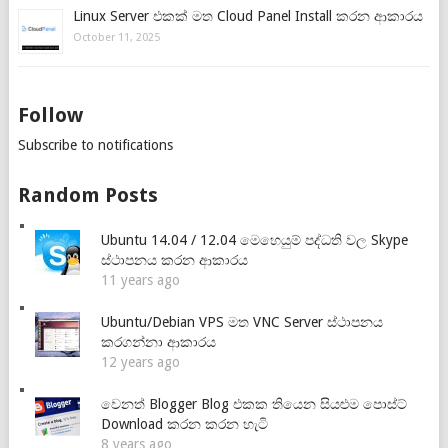
Linux Server එකක් මත Cloud Panel Install කරන ආකාරය
October 11, 2025
Follow
Subscribe to notifications
Random Posts
Ubuntu 14.04 / 12.04 මෙහෙයුම් පද්ධති වල Skype
ස්ථාපනය කරන ආකාරය
11 years ago
Ubuntu/Debian VPS මත VNC Server ස්ථාපනය
කරගන්නා ආකාරය
12 years ago
වෙනත් Blogger Blog එකක තියෙන සියළුම පොස්ට්
Download කරන කරන හැටි
8 years ago