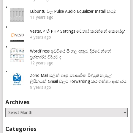
Lubuntu වල Pulse Audio Equalizer Install කරමු
11 years ago
VestaCP හි PHP Settings වෙනස් කරන්නේ කෙසේද?
4 years ago
WordPress අඩවියේ සිංහල අකුරු දිස්වෙන්නේ
ප්‍රශ්නාර්ථ විදියට ද
12 years ago
Zoho Mail වලින් හදපු ව්‍යාපාරික විද්යුත් තැපැල්
ලිපිනයක් Gmail වලට Forwarding කර ගන්නා ආකාරය
9 years ago
Archives
Archives
Categories