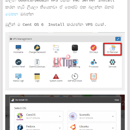
කලින් Ubuntu/Debain VPS එකක VNC Server Install
කරන හැටි ලියලා තියෙනවා ඒ පොස්ට් එක බලන්න ඕනම්
මෙතන
ඔබන්න
මුලින් ම Cent OS 6 Install කරගන්න VPS එකේ.