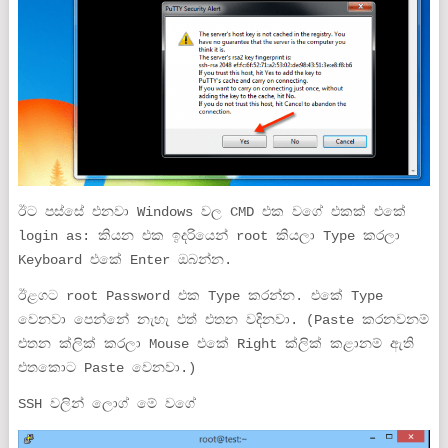
ඊට පස්සේ එනවා Windows වල CMD එක වගේ එකක් එකේ
login as: කියන එක ඉදරියෙන් root කියලා Type කරලා
Keyboard එකේ Enter ඔබන්න.
ඊළගට root Password එක Type කරන්න. එකේ Type
වෙනවා පෙන්නේ නැහැ එත් එතන වදිනවා. (Paste කරනවනම්
එතන ක්ලික් කරලා Mouse එකේ Right ක්ලික් කළානම් ඇති
එතකොට Paste වෙනවා.)
SSH වලින් ලොග් මේ වගේ