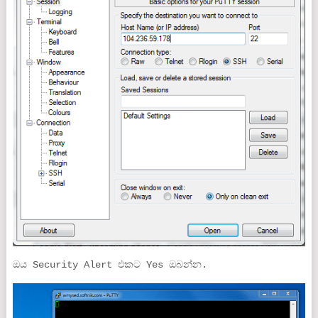
ඔය Security Alert එකට Yes ඔබන්න.