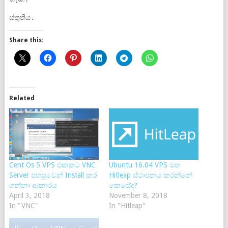
ස්තුතිය.
Share this:
Related
Cent Os 5 VPS එකකට VNC
Ubuntu 16.04 VPS මත
Server පහසුවෙන් Install කර
Hitleap ස්ථාපනය කරන්නේ
ගන්නා ආකාරය
කෙසේද?
April 3, 2018
November 8, 2018
In "VNC"
In "Hitleap"