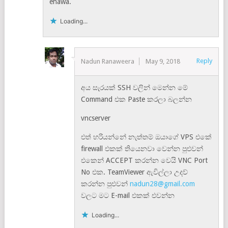
enawa.
Loading...
Reply
Nadun Ranaweera
May 9, 2018
අය සැරයක් SSH වලින් මෙන්න මේ
Command එක Paste කරලා බලන්න
vncserver
එත් හරියන්නේ නැත්තම් ඔයාගේ VPS එකේ
firewall එකක් තියෙනවා වෙන්න පුළුවන්
එකෙන් ACCEPT කරන්න වෙයි VNC Port
No එක. TeamViewer ඇවිල්ලා උදව්
කරන්න පුළුවන්
nadun28@gmail.com
වලට මට E-mail එකක් එවන්න
Loading...