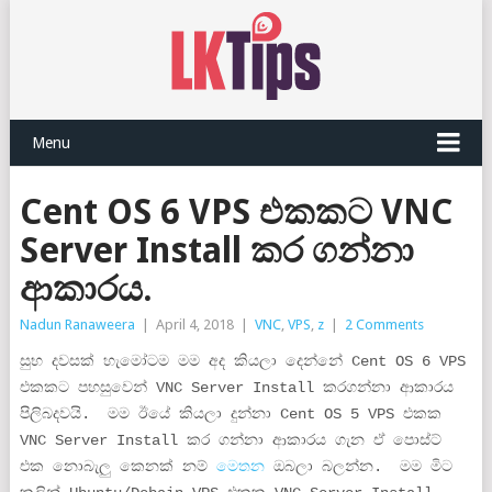
Menu
Cent OS 6 VPS එකකට VNC
Server Install කර ගන්නා
ආකාරය.
Nadun Ranaweera
|
April 4, 2018
|
VNC
,
VPS
,
z
|
2 Comments
සුභ දවසක් හැමෝටම මම අද කියලා දෙන්නේ Cent OS 6 VPS
එකකට පහසුවෙන් VNC Server Install කරගන්නා ආකාරය
පිලිබදවයි. මම ඊයේ කියලා දුන්නා Cent OS 5 VPS එකක
VNC Server Install කර ගන්නා ආකාරය ගැන ඒ පොස්ට්
එක නොබැලු කෙනක් නම්
මෙතන
ඔබලා බලන්න. මම මිට