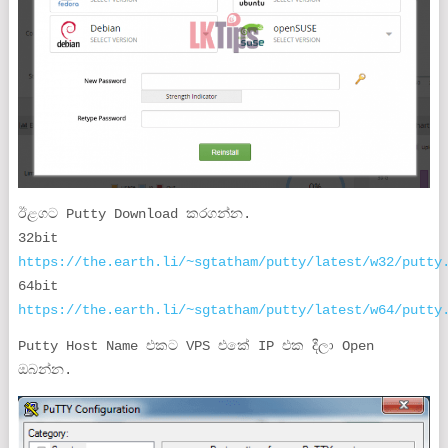
ඊළගට Putty Download කරගන්න.
32bit
https://the.earth.li/~sgtatham/putty/latest/w32/putty
64bit
https://the.earth.li/~sgtatham/putty/latest/w64/putty
Putty Host Name එකට VPS එකේ IP එක දීලා Open
ඔබන්න.