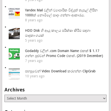
Yandex Mail වලින් ව්‍යාපාරික විද්යුත් තැපැල් ලිපින
1000ක් නොමිලේ සාදා ගන්නා ආකාරය.
8 years ago
HDD Disk හි ආයු කාලය පරීක්ෂා කිරීම සඳහා
මෘදුකාංගයක්
5 years ago
Godaddy වලින් .com Domain Name එකක් $ 1.17
ගන්න පුළුවන් Promo Code එකක්. (2019 December)
7 years ago
පහසුවෙන් Video Download කරගන්න ClipGrab
10 years ago
Archives
Archives