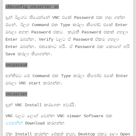
chkconfig vncserver on
දැන් ඊළගට තියෙන්නේ VNC එකේ Password එක හදා ගන්න
ඕනේ. ඊලග Command එක Type කරලා කීබෝඩ් එකේ Enter
ඔබලා අහන Password එකට කැමති Password එකක් ගහලා
Enter ඔබන්න. Verify වලට ඒ Password ඒකම ගහලා
Enter ඔබන්න. එතකොට හරි. ඒ Password එක කොහේ හරි
Save කරලා තියාගන්න.
vncpasswd
අන්තිමට මේ Command එක Type කරලා කීබෝඩ් එකේ Enter
ඔබලා VNC start කරගන්න.
vncserver
දැන් VNC Install කරගෙන ඉවරයි.
VNC වලට ලොග් වෙන්න VNC viewer Software එක
මෙතනින්
Download කරගන්න
ඒක Install කරන්න දේකුත් නැහැ Desktop එකට දාලා Open