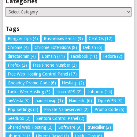
Categories
Categories
Tags
Blogger Tips
(4)
Businesses E-mail
(3)
Cent Os
(12)
Chrome
(4)
Chrome Extensions
(8)
Debian
(6)
directadmin
(4)
Domain
(11)
Facebook
(11)
Fedora
(2)
Firefox
(2)
Free Phone Number
(2)
Free Web Hosting Control Panel
(17)
Godaddy Promo Code
(6)
Hestiacp
(2)
Lanka Web Hosting
(3)
Linux VPS
(2)
Lubuntu
(14)
myVesta
(3)
namecheap
(1)
Namesilo
(6)
OpenVPN
(3)
Php Settings
(2)
Private Nameservers
(2)
Promo Code
(6)
SeedBox
(2)
Sentora Control Panel
(2)
Shared Web Hosting
(2)
Software
(9)
truecaller
(2)
ubuntu
(11)
Ubuntu Based
(3)
Useful Tips
(6)