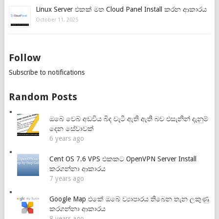
Linux Server එකක් මත Cloud Panel Install කරන ආකාරය
October 11, 2025
Follow
Subscribe to notifications
Random Posts
ඔබේ වෙබ් අඩවිය බිද වැටී ඇති ඇති බව එසැනින් දැනුම්
දෙන සේවාවක්
6 years ago
Cent OS 7.6 VPS එකකට OpenVPN Server Install
කරගන්නා ආකාරය
7 years ago
Google Map එකේ ඔබේ ව්‍යාපාරය තිබෙන තැන ලකුණු
කරගන්නා ආකාරය
8 years ago