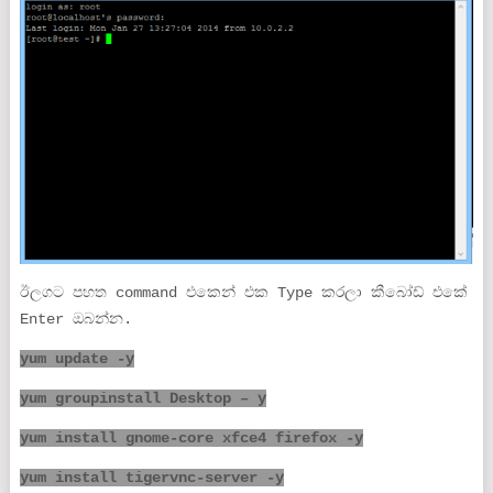
ඊලගට පහත command එකෙන් එක Type කරලා කීබෝඩ් එකේ
Enter ඔබන්න.
yum update -y
yum groupinstall Desktop – y
yum install gnome-core xfce4 firefox -y
yum install tigervnc-server -y