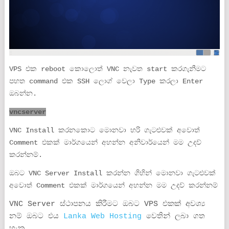
VPS එක reboot කොලොත් VNC නැවත start කරගැනීමට
පහත command එක SSH ලොග් වෙලා Type කරලා Enter
ඔබන්න.
vncserver
VNC Install කරනකොට මොනවා හරි ගැටළුවක් අවොත්
Comment එකක් මාර්ගයෙන් අහන්න අනිවාර්යෙන් මම උදව්
කරන්නම්.
ඔබට VNC Server Install කරන්න ගිහින් මොනවා ගැටළුවක්
අවොත් Comment එකක් මාර්ගයෙන් අහන්න මම උදව් කරන්නම්
VNC Server ස්ථාපනය කිරීමට ඔබට VPS එකක් අවශ්‍ය
නම් ඔබට එය
Lanka Web Hosting
වෙතින් ලබා ගත
හැක.