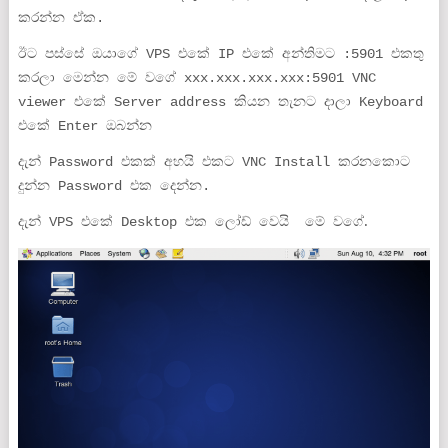
කරන්න ඒක.
ඊට පස්සේ ඔයාගේ VPS එකේ IP එකේ අන්තිමට :5901 එකතු
කරලා මෙන්න මේ වගේ xxx.xxx.xxx.xxx:5901 VNC
viewer එකේ Server address කියන තැනට දාලා Keyboard
එකේ Enter ඔබන්න
දැන් Password එකක් අහයි එකට VNC Install කරනකොට
දුන්න Password එක දෙන්න.
.
දැන් VPS එකේ Desktop එක ලෝඩ් වෙයි මේ වගේ