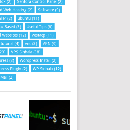
Box
(2)
Sentora Control Panel
(2)
ed Web Hosting
(2)
Software
(9)
ller
(2)
ubuntu
(11)
tu Based
(3)
Useful Tips
(6)
l Websites
(12)
Vestacp
(11)
tutorial
(4)
vnc
(3)
VPN
(3)
29)
VPS Sinhala
(38)
press
(8)
Wordpress Install
(2)
ress Plugin
(2)
WP Sinhala
(12)
Mail
(2)