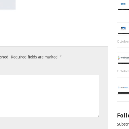
October
*
ished.
Required fields are marked
October
Fol
Subscri