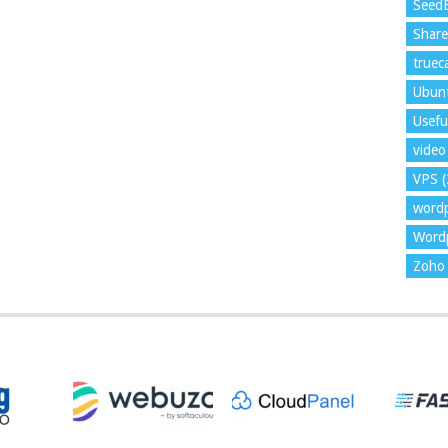
Seed
Shar
trueca
Ubun
Usefu
video 
VPS
(
word
Wordp
Zoho 