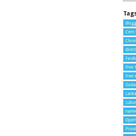
Tag
Blogg
Cent
Chrom
direc
Face
Free
Free 
Goda
Lank
Lubu
name
Open
Priva