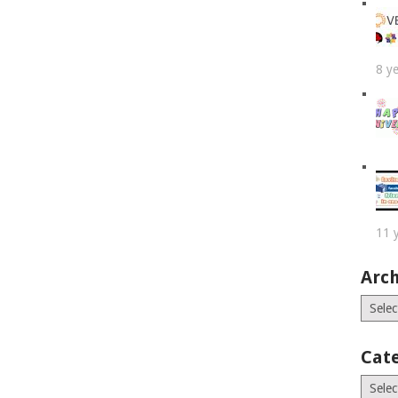
8 y
11 
Arch
Archiv
Cat
Catego