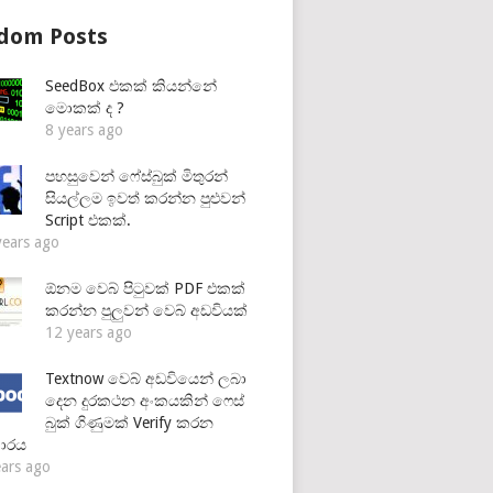
dom Posts
SeedBox එකක් කියන්නේ
මොකක් ද ?
8 years ago
පහසුවෙන් ෆේස්බුක් මිතුරන්
සියල්ලම ඉවත් කරන්න පුළුවන්
Script එකක්.
years ago
ඕනම වෙබ් පිටුවක් PDF එකක්
කරන්න පුලුවන් වෙබ් අඩවියක්
12 years ago
Textnow වෙබ් අඩවියෙන් ලබා
දෙන දුරකථන අංකයකින් ෆෙස්
බුක් ගිණුමක් Verify කරන
ාරය
ears ago