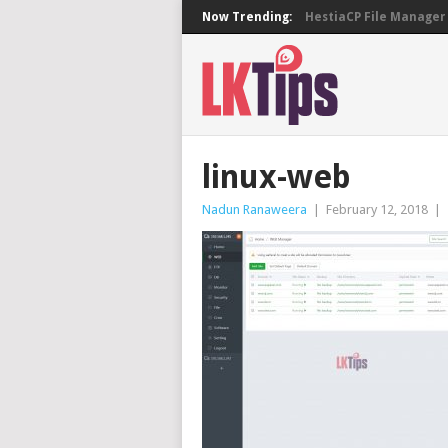
Now Trending:
HestiaCP File Manager 
linux-web
Nadun Ranaweera
|
February 12, 2018
|