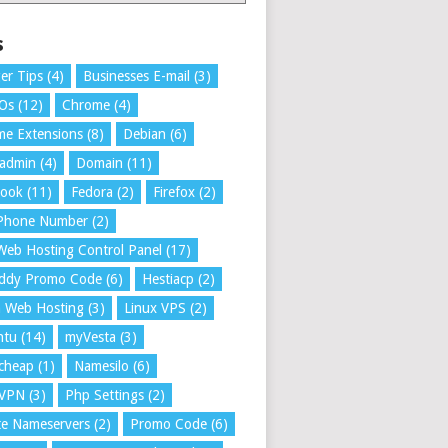
s
er Tips
(4)
Businesses E-mail
(3)
 Os
(12)
Chrome
(4)
e Extensions
(8)
Debian
(6)
tadmin
(4)
Domain
(11)
book
(11)
Fedora
(2)
Firefox
(2)
 Phone Number
(2)
Web Hosting Control Panel
(17)
ddy Promo Code
(6)
Hestiacp
(2)
a Web Hosting
(3)
Linux VPS
(2)
ntu
(14)
myVesta
(3)
cheap
(1)
Namesilo
(6)
VPN
(3)
Php Settings
(2)
te Nameservers
(2)
Promo Code
(6)