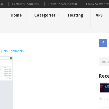
�...
$2.90 කට .com ඩො...
Linux Server එකක�...
Linux Server එ
Home
Categories
Hosting
VPS
|
No Comments
Rece
March 2