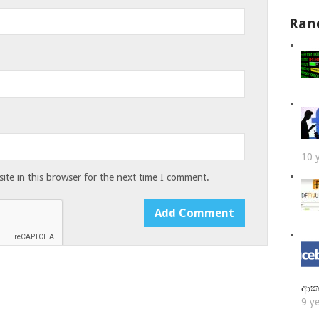
Ran
10 
te in this browser for the next time I comment.
ආක
9 y