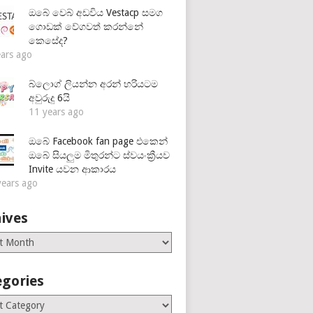
ඔබේ වෙබ් අඩවිය Vestacp සමග
ගොඩක් වේගවත් කරන්නේ
කෙසේද?
ears ago
බ්ලොග් ලියන්න අරන් හරියටම
අවුරුදු 6යි
11 years ago
ඔබේ Facebook fan page එකෙන්
ඔබේ සියලුම මිතුරන්ට ස්වයංක්‍රීයව
Invite යවන ආකාරය
years ago
ives
es
egories
ries