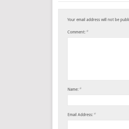
Your email address will not be publ
*
Comment:
*
Name:
*
Email Address: