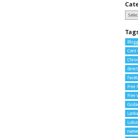
Cat
Catego
Tag
Blogg
Cent
Chrom
direc
Face
Free
Free 
Goda
Lank
Lubu
name