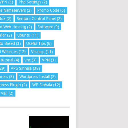
VPN
(3)
Php Settings
(2)
te Nameservers
(2)
Promo Code
(6)
Box
(2)
Sentora Control Panel
(2)
ed Web Hosting
(2)
Software
(9)
ller
(2)
ubuntu
(11)
tu Based
(3)
Useful Tips
(6)
l Websites
(12)
Vestacp
(11)
tutorial
(4)
vnc
(3)
VPN
(3)
29)
VPS Sinhala
(38)
press
(8)
Wordpress Install
(2)
ress Plugin
(2)
WP Sinhala
(12)
Mail
(2)