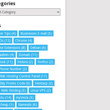
egories
ries
s
er Tips
(4)
Businesses E-mail
(3)
 Os
(12)
Chrome
(4)
e Extensions
(8)
Debian
(6)
tadmin
(4)
Domain
(11)
book
(11)
Fedora
(2)
Firefox
(2)
 Phone Number
(2)
Web Hosting Control Panel
(17)
ddy Promo Code
(6)
Hestiacp
(2)
a Web Hosting
(3)
Linux VPS
(2)
ntu
(14)
myVesta
(3)
cheap
(1)
Namesilo
(6)