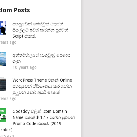
dom Posts
පහසුවෙන් ෆේස්බුක් මිතුරන්
සියල්ලම ඉවත් කරන්න පුළුවන්
Script එකක්.
years ago
අන්තර්ජාලයේ සැගවුණු පෙදෙස
ගැන
10 years ago
WordPress Theme එකක් Online
පහසුවෙන් නිර්මාණය කර ගන්න
පුලුවන් වෙබ් අඩවි දෙකක්
years ago
Godaddy වලින් .com Domain
Name එකක් $ 1.17 ගන්න පුළුවන්
Promo Code එකක්. (2019
ember)
ears ago