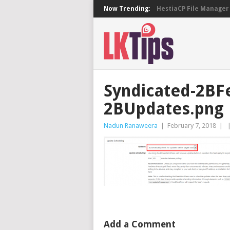
Now Trending:
HestiaCP File Manager 
Syndicated-2BF
2BUpdates.png
Nadun Ranaweera
|
February 7, 2018
|
Add a Comment