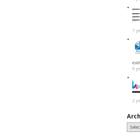
7 y
ආක
9 y
2 y
Arch
Archiv