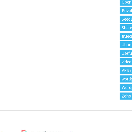
Open
Priva
Seed
Shar
trueca
Ubun
Usefu
video 
VPS
(
word
Wordp
Zoho 