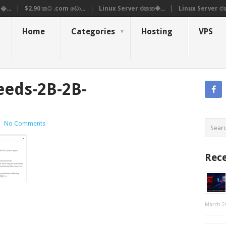
�...
$2.90 කට .com ඩො...
Linux Server එකක�...
Linux Server එ
Home
Categories
Hosting
VPS
eeds-2B-2B-
|
No Comments
Rece
March 2