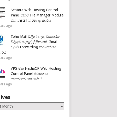
Sentora Web Hosting Control
Panel එකට File Manager Module
එක Install කරන ආකාරය
ears ago
Zoho Mail වලින් හදපු ව්‍යාපාරික
විද්යුත් තැපැල් ලිපිනයක් Gmail
වලට Forwarding කර ගන්නා
ාරය
ears ago
VPS මත HestiaCP Web Hosting
Control Panel ස්ථාපනය
කරන්නේ කෙසේද ?
ears ago
ives
es