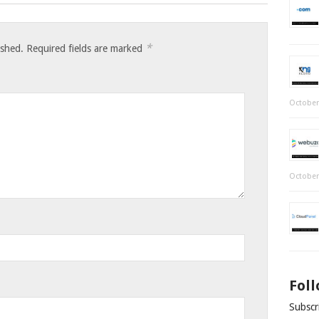
*
ished.
Required fields are marked
October
October
Fol
Subscri