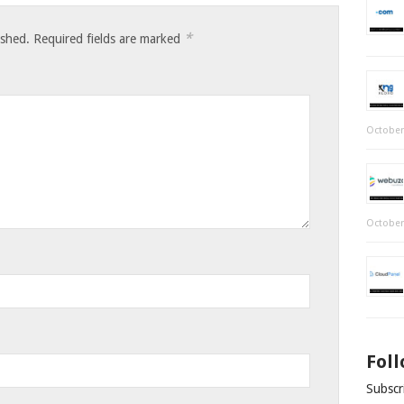
*
ished.
Required fields are marked
October
October
Fol
Subscri