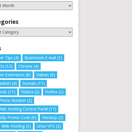
es
egories
ries
s
er Tips
(4)
Businesses E-mail
(3)
 Os
(12)
Chrome
(4)
e Extensions
(8)
Debian
(6)
tadmin
(4)
Domain
(11)
book
(11)
Fedora
(2)
Firefox
(2)
 Phone Number
(2)
Web Hosting Control Panel
(17)
ddy Promo Code
(6)
Hestiacp
(2)
a Web Hosting
(3)
Linux VPS
(2)