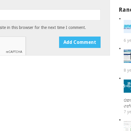
Ran
te in this browser for the next time I comment.
6 y
8 y
එකක
ගන
7 y