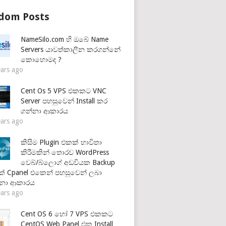
dom Posts
NameSilo.com හි ඔබේ Name
Servers යාවත්කාලීන කරගන්නේ
කොහොමද ?
ears ago
Cent Os 5 VPS එකකට VNC
Server පහසුවෙන් Install කර
ගන්නා ආකාරය
ears ago
කිසිම Plugin එකක් භාවිතා
කිරීමකින් තොරව WordPress
වෙබ්/බ්ලොග් අඩවියක Backup
් Cpanel එකෙන් පහසුවෙන් ලබා
්නා ආකාරය
ears ago
Cent OS 6 හෝ 7 VPS එකකට
CentOS Web Panel එක Install