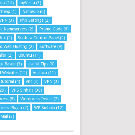
ntu
(14)
myVesta
(3)
cheap
(1)
Namesilo
(6)
VPN
(3)
Php Settings
(2)
te Nameservers
(2)
Promo Code
(6)
Box
(2)
Sentora Control Panel
(2)
ed Web Hosting
(2)
Software
(9)
ller
(2)
ubuntu
(11)
tu Based
(3)
Useful Tips
(6)
l Websites
(12)
Vestacp
(11)
tutorial
(4)
vnc
(3)
VPN
(3)
29)
VPS Sinhala
(38)
press
(8)
Wordpress Install
(2)
ress Plugin
(2)
WP Sinhala
(12)
Mail
(2)