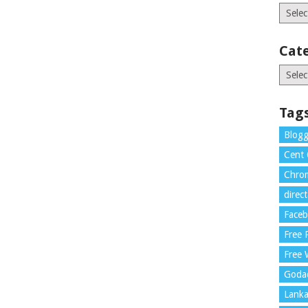
Archiv
Cat
Catego
Tag
Blogg
Cent
Chrom
direc
Face
Free
Free 
Goda
Lank