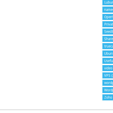
Lubu
name
Open
Priva
Seed
Shar
trueca
Ubun
Usefu
video 
VPS
(
word
Wordp
Zoho 