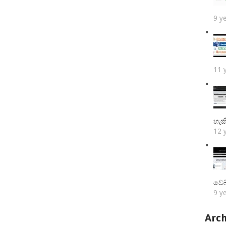
9 y
11 
හැක
12 
වෙබ
9 y
Arch