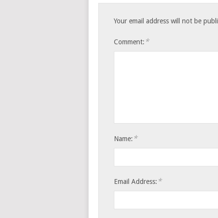
Your email address will not be publ
*
Comment:
*
Name:
*
Email Address: