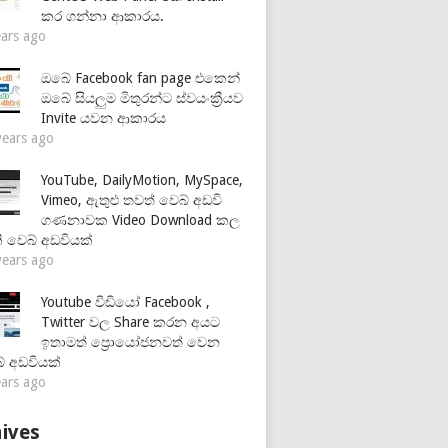
කර ගන්නා ආකාරය.
ears ago
ඔබේ Facebook fan page එකෙන්
ඔබේ සියලුම මිතුරන්ට ස්වයංක්‍රීයව
Invite යවන ආකාරය
years ago
YouTube, DailyMotion, MySpace,
Vimeo, ඇතුළු තවත් වෙබ් අඩවි
ගණනාවක Video Download කල
ි වෙබ් අඩවියක්
years ago
Youtube වීඩියෝ Facebook ,
Twitter වල Share කරන අයට
ඉතාමත් ප්‍රොයෝජනවත් වෙන
් අඩවියක්
ears ago
ives