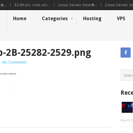
�...
$2.90 කට .com ඩො...
Linux Server එකක�...
Linux Server එ
Home
Categories
Hosting
VPS
-2B-25282-2529.png
|
No Comments
Rece
March 2