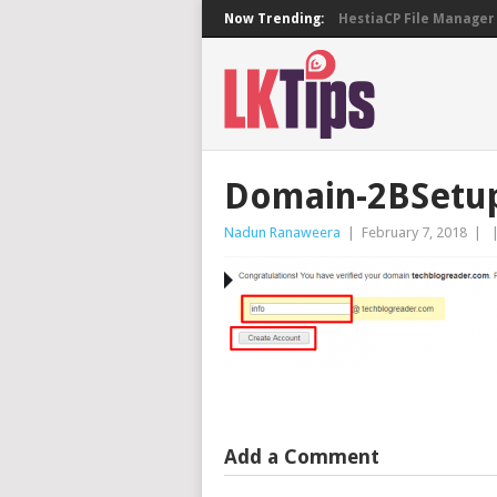
Now Trending:
HestiaCP File Manager 
Domain-2BSetup
Nadun Ranaweera
|
February 7, 2018
|
Add a Comment