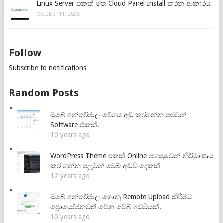
Linux Server එකක් මත Cloud Panel Install කරන ආකාරය
October 11, 2025
Follow
Subscribe to notifications
Random Posts
ඔබේ අන්තර්ජාල වේගය අඩු කරගන්න පුළුවන්
Software එකක්.
10 years ago
WordPress Theme එකක් Online පහසුවෙන් නිර්මාණය
කර ගන්න පුලුවන් වෙබ් අඩවි දෙකක්
12 years ago
ඔබේ අන්තර්ජාල ගොනු Remote Upload කිරීමට
ප්‍රොයෝජනවත් වෙන වෙබ් අඩවියක්.
10 years ago