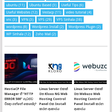
ubuntu
(11)
Ubuntu Based
(3)
Useful Tips
(6)
Useful Websites
(12)
Vestacp
(11)
video tutorial
(4)
vnc
(3)
VPN
(3)
VPS
(29)
VPS Sinhala
(38)
wordpress
(8)
Wordpress Install
(2)
Wordpress Plugin
(2)
WP Sinhala
(12)
Zoho Mail
(2)
HestiaCP File
Linux Server එකක්
Linux Server එකක්
Manager හි “HTTP
මත Kloxo NG Web
මත Webuzo Web
ERROR 500” ගැටළුව
Hosting Control
Hosting Control
විසඳා ගන්නේ කෙසේද?
Panel එක Install
Panel Install කරන
කරන ආකාරය
ආකාරය