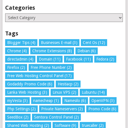
Categories
Categories
Tags
Blogger Tips
(4)
Businesses E-mail
(3)
Cent Os
(12)
Chrome
(4)
Chrome Extensions
(8)
Debian
(6)
directadmin
(4)
Domain
(11)
Facebook
(11)
Fedora
(2)
Firefox
(2)
Free Phone Number
(2)
Free Web Hosting Control Panel
(17)
Godaddy Promo Code
(6)
Hestiacp
(2)
Lanka Web Hosting
(3)
Linux VPS
(2)
Lubuntu
(14)
myVesta
(3)
namecheap
(1)
Namesilo
(6)
OpenVPN
(3)
Php Settings
(2)
Private Nameservers
(2)
Promo Code
(6)
SeedBox
(2)
Sentora Control Panel
(2)
Shared Web Hosting
(2)
Software
(9)
truecaller
(2)