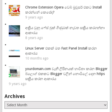
Chrome Extension Opera වෙබ් බ්‍රවුසර් එකට Install
කරන්නේ කෙසේද?
9 years ago
අක්‍රීය වුනු ෆේස් බුක් ගිණුමක් නැවත සක්‍රීය කරගන්නා
ආකාරය
8 years ago
Linux Server එකක් මත Fast Panel Install කරන
ආකාරය
10 months ago
yourdomain.com වැනි ලිපිනයක් භාවිතා කරන Blogger
බ්ලොග් එකකට Blogger වලින් නොමිලේ දෙන https
සක්‍රීය කරන ආකාරය
9 years ago
Archives
Archives