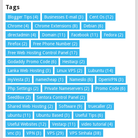
Tags
Blogger Tips
(4)
Businesses E-mail
(3)
Cent Os
(12)
Chrome
(4)
Chrome Extensions
(8)
Debian
(6)
directadmin
(4)
Domain
(11)
Facebook
(11)
Fedora
(2)
Firefox
(2)
Free Phone Number
(2)
Free Web Hosting Control Panel
(17)
Godaddy Promo Code
(6)
Hestiacp
(2)
Lanka Web Hosting
(3)
Linux VPS
(2)
Lubuntu
(14)
myVesta
(3)
namecheap
(1)
Namesilo
(6)
OpenVPN
(3)
Php Settings
(2)
Private Nameservers
(2)
Promo Code
(6)
SeedBox
(2)
Sentora Control Panel
(2)
Shared Web Hosting
(2)
Software
(9)
truecaller
(2)
ubuntu
(11)
Ubuntu Based
(3)
Useful Tips
(6)
Useful Websites
(12)
Vestacp
(11)
video tutorial
(4)
vnc
(3)
VPN
(3)
VPS
(29)
VPS Sinhala
(38)