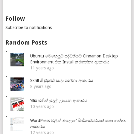
Follow
Subscribe to notifications
Random Posts
Ubuntu මෙහෙයුම් පද්ධතියට Cinnamon Desktop
Environment එක Install කරගන්නා ආකාරය
11 years ago
Skrill ගිණුමක් සාදා ගන්නා ආකාරය
8 years ago
Yllix මගින් මුදල් උපයන ආකාරය
10 years ago
WordPress වලින් බ්ලොග් සිංඩිකේටරයක් සාදා ගන්නා
ආකාරය
12 years ago