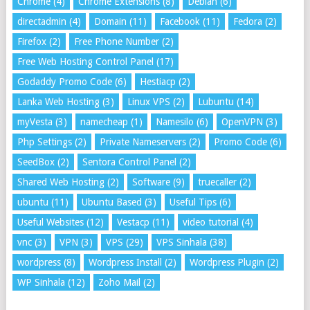
Chrome
(4)
Chrome Extensions
(8)
Debian
(6)
directadmin
(4)
Domain
(11)
Facebook
(11)
Fedora
(2)
Firefox
(2)
Free Phone Number
(2)
Free Web Hosting Control Panel
(17)
Godaddy Promo Code
(6)
Hestiacp
(2)
Lanka Web Hosting
(3)
Linux VPS
(2)
Lubuntu
(14)
myVesta
(3)
namecheap
(1)
Namesilo
(6)
OpenVPN
(3)
Php Settings
(2)
Private Nameservers
(2)
Promo Code
(6)
SeedBox
(2)
Sentora Control Panel
(2)
Shared Web Hosting
(2)
Software
(9)
truecaller
(2)
ubuntu
(11)
Ubuntu Based
(3)
Useful Tips
(6)
Useful Websites
(12)
Vestacp
(11)
video tutorial
(4)
vnc
(3)
VPN
(3)
VPS
(29)
VPS Sinhala
(38)
wordpress
(8)
Wordpress Install
(2)
Wordpress Plugin
(2)
WP Sinhala
(12)
Zoho Mail
(2)