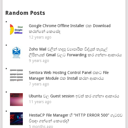
Random Posts
Google Chrome Offline Installer එක Download
කරන්නේ කෙසේද
12 years ago
Zoho Mail වලින් හදපු ව්‍යාපාරික විද්යුත් තැපැල්
ලිපිනයක් Gmail වලට Forwarding කර ගන්නා ආකාරය
9 years ago
Sentora Web Hosting Control Panel එකට File
Manager Module එක Install කරන ආකාරය
7 years ago
Ubuntu වල Guest session ඉවත් කර ගන්නා ආකාරය
11 years ago
HestiaCP File Manager හි “HTTP ERROR 500” ගැටළුව
විසඳා ගන්නේ කෙසේද?
5 months ago